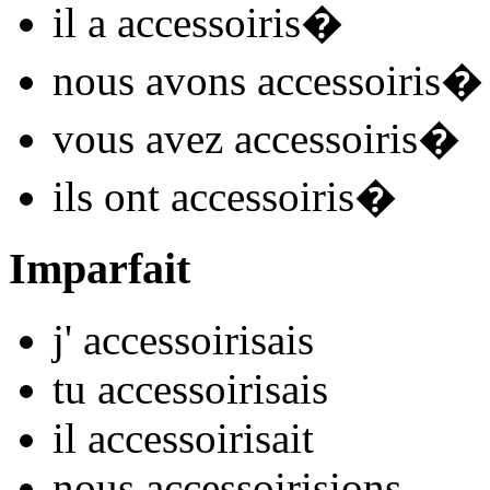
il
a accessoiris
�
nous
avons accessoiris
�
vous
avez accessoiris
�
ils
ont accessoiris
�
Imparfait
j'
accessoiris
ais
tu
accessoiris
ais
il
accessoiris
ait
nous
accessoiris
ions