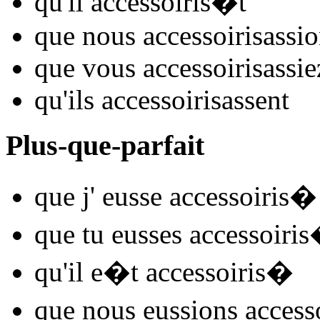
qu'il
accessoiris
�t
que nous
accessoiris
assi
que vous
accessoiris
assie
qu'ils
accessoiris
assent
Plus-que-parfait
que j'
eusse accessoiris
�
que tu
eusses accessoiris
qu'il
e�t accessoiris
�
que nous
eussions accesso