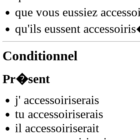
que vous
eussiez accessoi
qu'ils
eussent accessoiris
Conditionnel
Pr�sent
j'
accessoiris
e
r
ais
tu
accessoiris
e
r
ais
il
accessoiris
e
r
ait