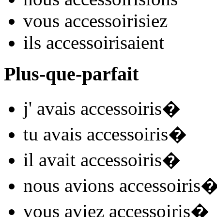
vous
accessoiris
iez
ils
accessoiris
aient
Plus-que-parfait
j'
avais accessoiris
�
tu
avais accessoiris
�
il
avait accessoiris
�
nous
avions accessoiris
vous
aviez accessoiris
�