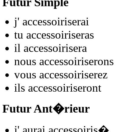
Futur Simple
j'
accessoiris
e
r
ai
tu
accessoiris
e
r
as
il
accessoiris
e
r
a
nous
accessoiris
e
r
ons
vous
accessoiris
e
r
ez
ils
accessoiris
e
r
ont
Futur Ant�rieur
j'
aurai accessoiris
�