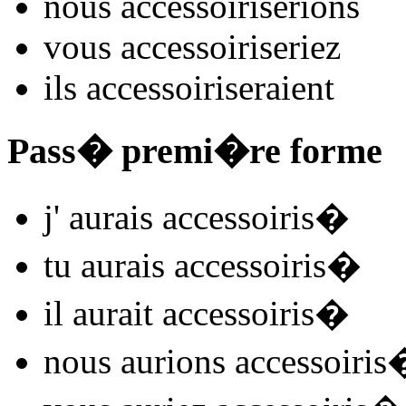
nous
accessoiris
e
r
ions
vous
accessoiris
e
r
iez
ils
accessoiris
e
r
aient
Pass� premi�re forme
j'
aurais accessoiris
�
tu
aurais accessoiris
�
il
aurait accessoiris
�
nous
aurions accessoiris