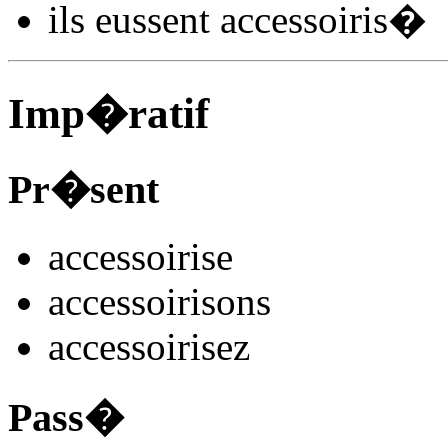
ils
eussent accessoiris
�
Imp�ratif
Pr�sent
accessoiris
e
accessoiris
ons
accessoiris
ez
Pass�