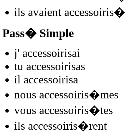
ils
avaient accessoiris
�
Pass� Simple
j'
accessoiris
ai
tu
accessoiris
as
il
accessoiris
a
nous
accessoiris
�mes
vous
accessoiris
�tes
ils
accessoiris
�rent