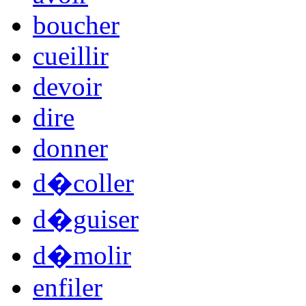
boucher
cueillir
devoir
dire
donner
d�coller
d�guiser
d�molir
enfiler