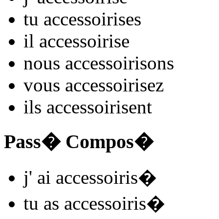
tu
accessoiris
es
il
accessoiris
e
nous
accessoiris
ons
vous
accessoiris
ez
ils
accessoiris
ent
Pass� Compos�
j'
ai accessoiris
�
tu
as accessoiris
�