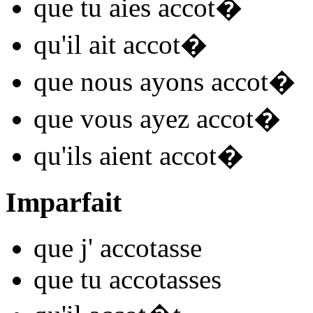
que tu
aies accot
�
qu'il
ait accot
�
que nous
ayons accot
�
que vous
ayez accot
�
qu'ils
aient accot
�
Imparfait
que j'
accot
asse
que tu
accot
asses