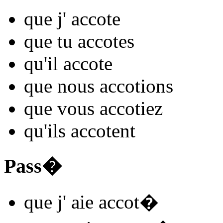
que j'
accot
e
que tu
accot
es
qu'il
accot
e
que nous
accot
ions
que vous
accot
iez
qu'ils
accot
ent
Pass�
que j'
aie accot
�