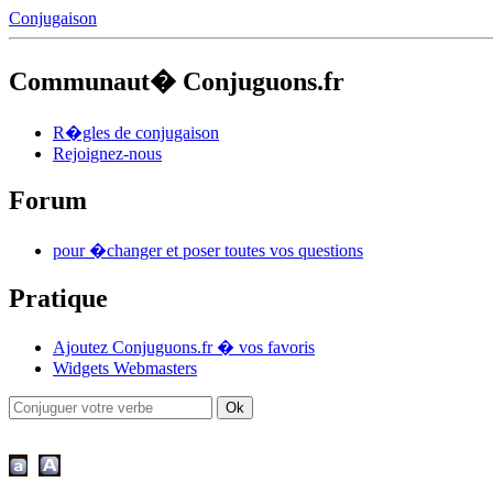
Conjugaison
Communaut� Conjuguons.fr
R�gles de conjugaison
Rejoignez-nous
Forum
pour �changer et poser toutes vos questions
Pratique
Ajoutez Conjuguons.fr � vos favoris
Widgets Webmasters