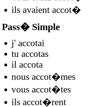
ils
avaient accot
�
Pass� Simple
j'
accot
ai
tu
accot
as
il
accot
a
nous
accot
�mes
vous
accot
�tes
ils
accot
�rent