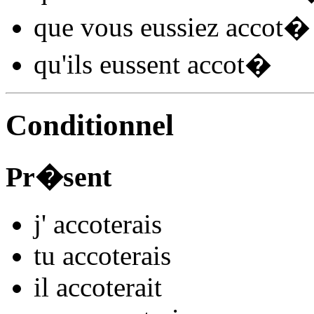
que vous
eussiez accot
�
qu'ils
eussent accot
�
Conditionnel
Pr�sent
j'
accot
e
r
ais
tu
accot
e
r
ais
il
accot
e
r
ait