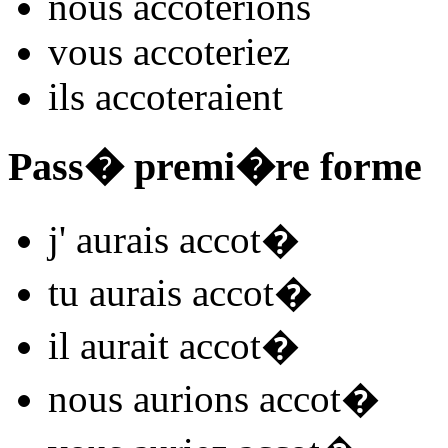
nous
accot
e
r
ions
vous
accot
e
r
iez
ils
accot
e
r
aient
Pass� premi�re forme
j'
aurais accot
�
tu
aurais accot
�
il
aurait accot
�
nous
aurions accot
�