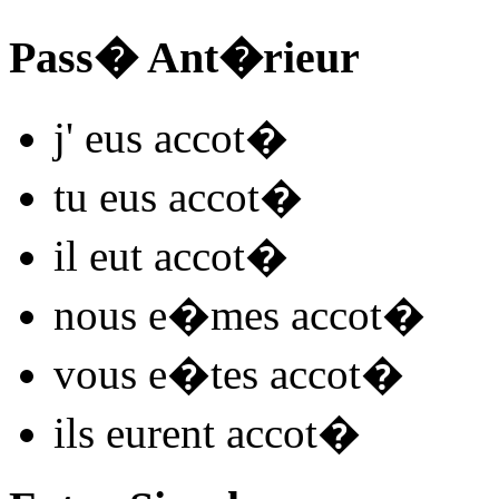
Pass� Ant�rieur
j'
eus accot
�
tu
eus accot
�
il
eut accot
�
nous
e�mes accot
�
vous
e�tes accot
�
ils
eurent accot
�