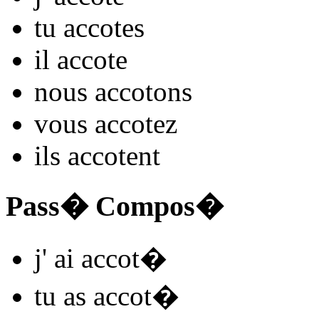
tu
accot
es
il
accot
e
nous
accot
ons
vous
accot
ez
ils
accot
ent
Pass� Compos�
j'
ai accot
�
tu
as accot
�