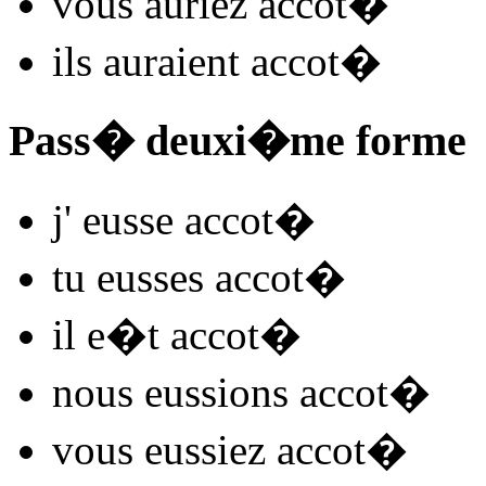
vous
auriez accot
�
ils
auraient accot
�
Pass� deuxi�me forme
j'
eusse accot
�
tu
eusses accot
�
il
e�t accot
�
nous
eussions accot
�
vous
eussiez accot
�