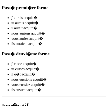
Pass� premi�re forme
j'
aurais acquitt
�
tu
aurais acquitt
�
il
aurait acquitt
�
nous
aurions acquitt
�
vous
auriez acquitt
�
ils
auraient acquitt
�
Pass� deuxi�me forme
j'
eusse acquitt
�
tu
eusses acquitt
�
il
e�t acquitt
�
nous
eussions acquitt
�
vous
eussiez acquitt
�
ils
eussent acquitt
�
Imp�ratif