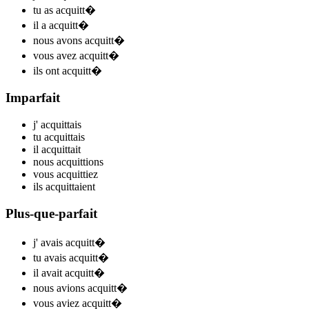
tu
as acquitt
�
il
a acquitt
�
nous
avons acquitt
�
vous
avez acquitt
�
ils
ont acquitt
�
Imparfait
j'
acquitt
ais
tu
acquitt
ais
il
acquitt
ait
nous
acquitt
ions
vous
acquitt
iez
ils
acquitt
aient
Plus-que-parfait
j'
avais acquitt
�
tu
avais acquitt
�
il
avait acquitt
�
nous
avions acquitt
�
vous
aviez acquitt
�