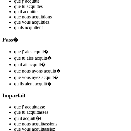
que j'
acquitt
e
que tu
acquitt
es
qu'il
acquitt
e
que nous
acquitt
ions
que vous
acquitt
iez
qu'ils
acquitt
ent
Pass�
que j'
aie acquitt
�
que tu
aies acquitt
�
qu'il
ait acquitt
�
que nous
ayons acquitt
�
que vous
ayez acquitt
�
qu'ils
aient acquitt
�
Imparfait
que j'
acquitt
asse
que tu
acquitt
asses
qu'il
acquitt
�t
que nous
acquitt
assions
que vous
acquitt
assiez