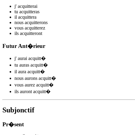
j'
acquitt
e
r
ai
tu
acquitt
e
r
as
il
acquitt
e
r
a
nous
acquitt
e
r
ons
vous
acquitt
e
r
ez
ils
acquitt
e
r
ont
Futur Ant�rieur
j'
aurai acquitt
�
tu
auras acquitt
�
il
aura acquitt
�
nous
aurons acquitt
�
vous
aurez acquitt
�
ils
auront acquitt
�
Subjonctif
Pr�sent