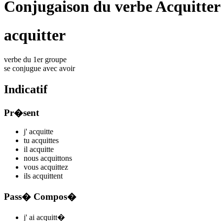
Conjugaison du verbe Acquitter
acquitter
verbe du 1er groupe
se conjugue avec
avoir
Indicatif
Pr�sent
j'
acquitt
e
tu
acquitt
es
il
acquitt
e
nous
acquitt
ons
vous
acquitt
ez
ils
acquitt
ent
Pass� Compos�
j'
ai acquitt
�