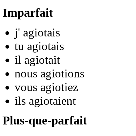
Imparfait
j'
agiot
ais
tu
agiot
ais
il
agiot
ait
nous
agiot
ions
vous
agiot
iez
ils
agiot
aient
Plus-que-parfait