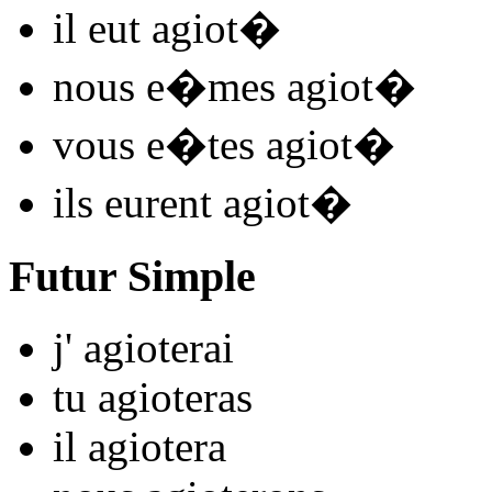
il
eut agiot
�
nous
e�mes agiot
�
vous
e�tes agiot
�
ils
eurent agiot
�
Futur Simple
j'
agiot
e
r
ai
tu
agiot
e
r
as
il
agiot
e
r
a