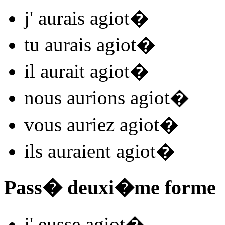
j'
aurais agiot
�
tu
aurais agiot
�
il
aurait agiot
�
nous
aurions agiot
�
vous
auriez agiot
�
ils
auraient agiot
�
Pass� deuxi�me forme
j'
eusse agiot
�