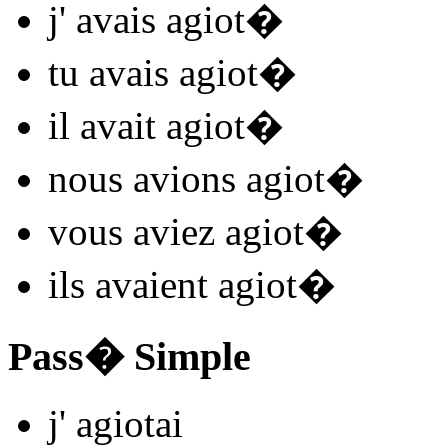
j'
avais agiot
�
tu
avais agiot
�
il
avait agiot
�
nous
avions agiot
�
vous
aviez agiot
�
ils
avaient agiot
�
Pass� Simple
j'
agiot
ai