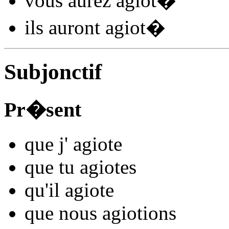
vous
aurez agiot
�
ils
auront agiot
�
Subjonctif
Pr�sent
que j'
agiot
e
que tu
agiot
es
qu'il
agiot
e
que nous
agiot
ions