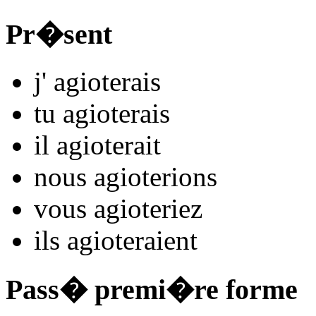
Pr�sent
j'
agiot
e
r
ais
tu
agiot
e
r
ais
il
agiot
e
r
ait
nous
agiot
e
r
ions
vous
agiot
e
r
iez
ils
agiot
e
r
aient
Pass� premi�re forme