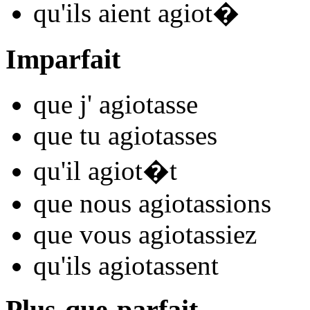
qu'ils
aient agiot
�
Imparfait
que j'
agiot
asse
que tu
agiot
asses
qu'il
agiot
�t
que nous
agiot
assions
que vous
agiot
assiez
qu'ils
agiot
assent
Plus-que-parfait