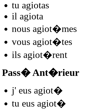
tu
agiot
as
il
agiot
a
nous
agiot
�mes
vous
agiot
�tes
ils
agiot
�rent
Pass� Ant�rieur
j'
eus agiot
�
tu
eus agiot
�