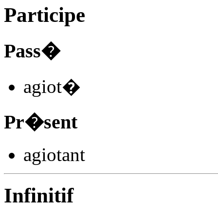
Participe
Pass�
agiot
�
Pr�sent
agiot
ant
Infinitif