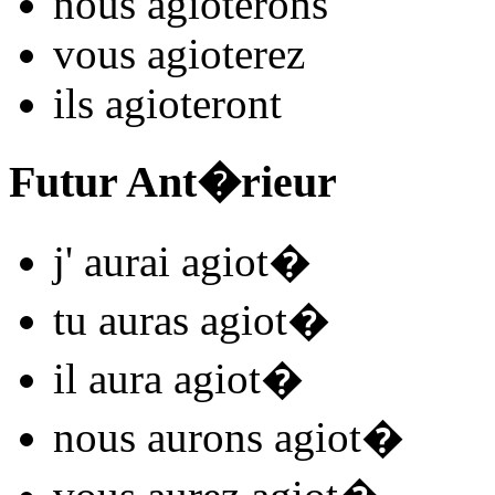
nous
agiot
e
r
ons
vous
agiot
e
r
ez
ils
agiot
e
r
ont
Futur Ant�rieur
j'
aurai agiot
�
tu
auras agiot
�
il
aura agiot
�
nous
aurons agiot
�