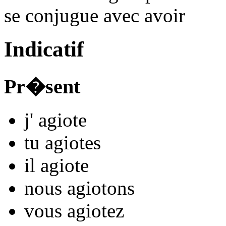
se conjugue avec
avoir
Indicatif
Pr�sent
j'
agiot
e
tu
agiot
es
il
agiot
e
nous
agiot
ons
vous
agiot
ez