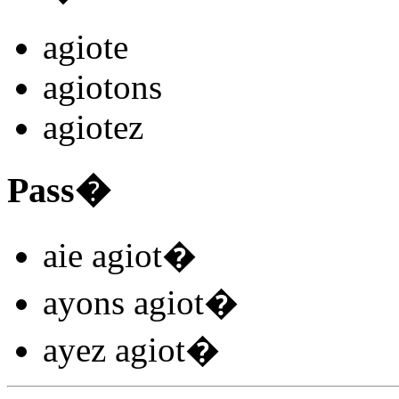
agiot
e
agiot
ons
agiot
ez
Pass�
aie agiot
�
ayons agiot
�
ayez agiot
�