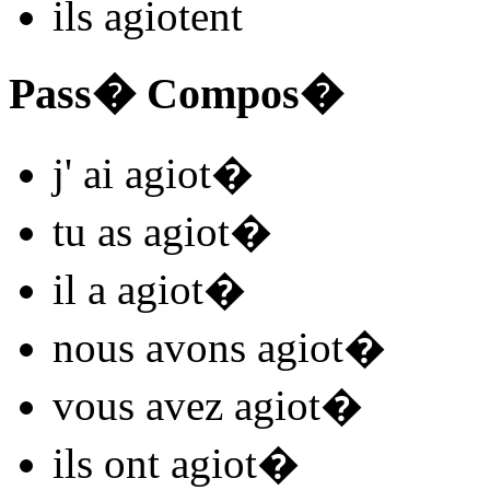
ils
agiot
ent
Pass� Compos�
j'
ai agiot
�
tu
as agiot
�
il
a agiot
�
nous
avons agiot
�
vous
avez agiot
�
ils
ont agiot
�