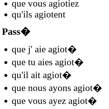
que vous
agiot
iez
qu'ils
agiot
ent
Pass�
que j'
aie agiot
�
que tu
aies agiot
�
qu'il
ait agiot
�
que nous
ayons agiot
�
que vous
ayez agiot
�