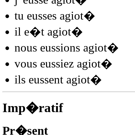
tu
eusses agiot
�
il
e�t agiot
�
nous
eussions agiot
�
vous
eussiez agiot
�
ils
eussent agiot
�
Imp�ratif
Pr�sent