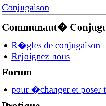
Conjugaison
Communaut� Conjuguo
R�gles de conjugaison
Rejoignez-nous
Forum
pour �changer et poser t
Pratique