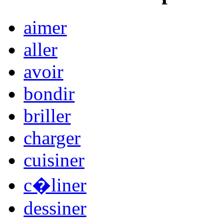
aimer
aller
avoir
bondir
briller
charger
cuisiner
c�liner
dessiner