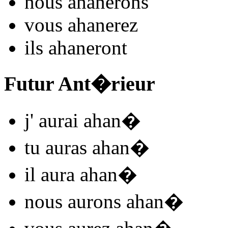
nous
ahan
e
r
ons
vous
ahan
e
r
ez
ils
ahan
e
r
ont
Futur Ant�rieur
j'
aurai ahan
�
tu
auras ahan
�
il
aura ahan
�
nous
aurons ahan
�