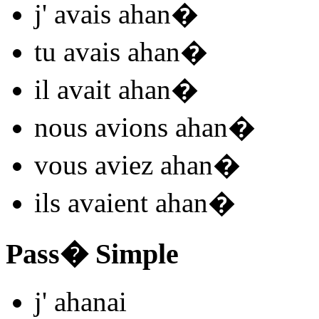
j'
avais ahan
�
tu
avais ahan
�
il
avait ahan
�
nous
avions ahan
�
vous
aviez ahan
�
ils
avaient ahan
�
Pass� Simple
j'
ahan
ai