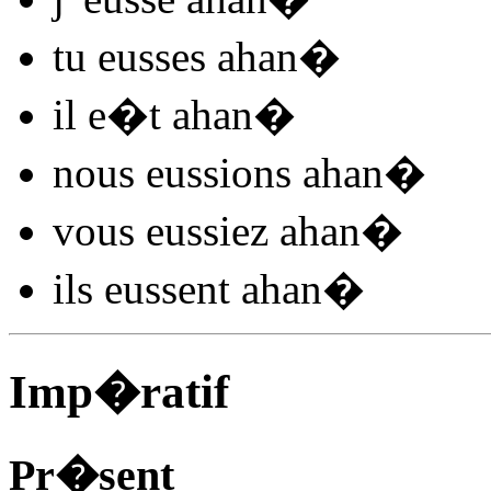
tu
eusses ahan
�
il
e�t ahan
�
nous
eussions ahan
�
vous
eussiez ahan
�
ils
eussent ahan
�
Imp�ratif
Pr�sent