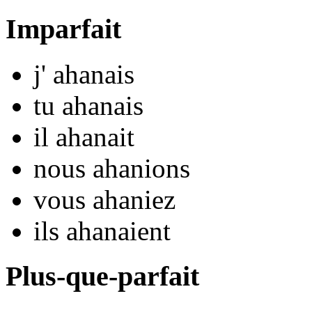
Imparfait
j'
ahan
ais
tu
ahan
ais
il
ahan
ait
nous
ahan
ions
vous
ahan
iez
ils
ahan
aient
Plus-que-parfait