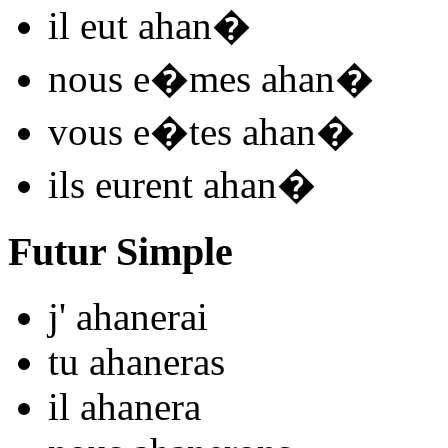
il
eut ahan
�
nous
e�mes ahan
�
vous
e�tes ahan
�
ils
eurent ahan
�
Futur Simple
j'
ahan
e
r
ai
tu
ahan
e
r
as
il
ahan
e
r
a