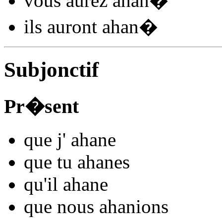
vous
aurez ahan
�
ils
auront ahan
�
Subjonctif
Pr�sent
que j'
ahan
e
que tu
ahan
es
qu'il
ahan
e
que nous
ahan
ions