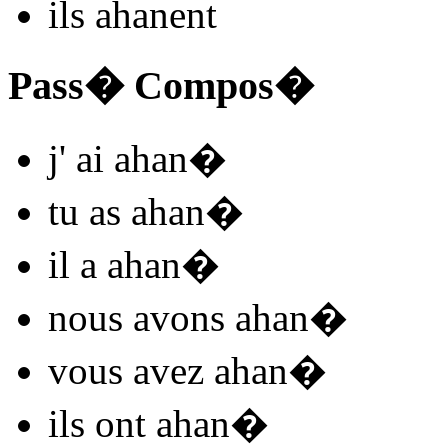
ils
ahan
ent
Pass� Compos�
j'
ai ahan
�
tu
as ahan
�
il
a ahan
�
nous
avons ahan
�
vous
avez ahan
�
ils
ont ahan
�