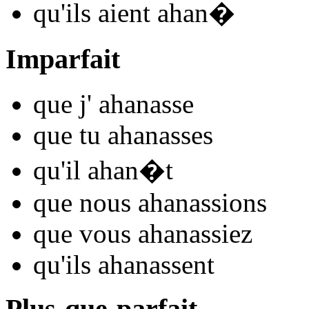
qu'ils
aient ahan
�
Imparfait
que j'
ahan
asse
que tu
ahan
asses
qu'il
ahan
�t
que nous
ahan
assions
que vous
ahan
assiez
qu'ils
ahan
assent
Plus-que-parfait