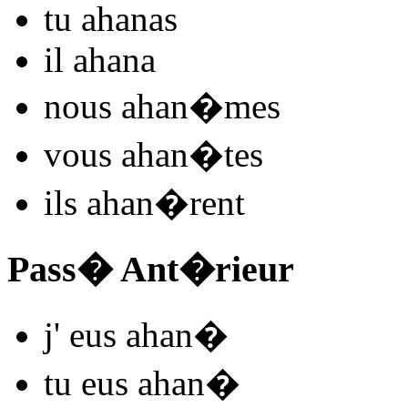
tu
ahan
as
il
ahan
a
nous
ahan
�mes
vous
ahan
�tes
ils
ahan
�rent
Pass� Ant�rieur
j'
eus ahan
�
tu
eus ahan
�