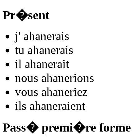
Pr�sent
j'
ahan
e
r
ais
tu
ahan
e
r
ais
il
ahan
e
r
ait
nous
ahan
e
r
ions
vous
ahan
e
r
iez
ils
ahan
e
r
aient
Pass� premi�re forme