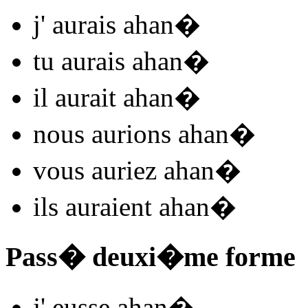
j'
aurais ahan
�
tu
aurais ahan
�
il
aurait ahan
�
nous
aurions ahan
�
vous
auriez ahan
�
ils
auraient ahan
�
Pass� deuxi�me forme
j'
eusse ahan
�