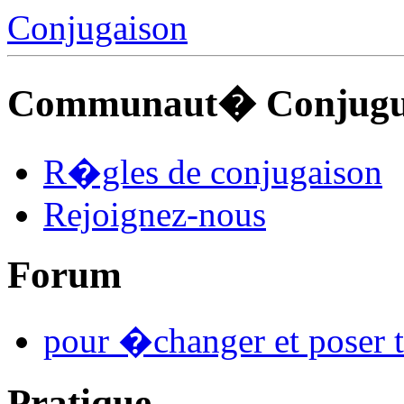
Conjugaison
Communaut� Conjuguo
R�gles de conjugaison
Rejoignez-nous
Forum
pour �changer et poser t
Pratique