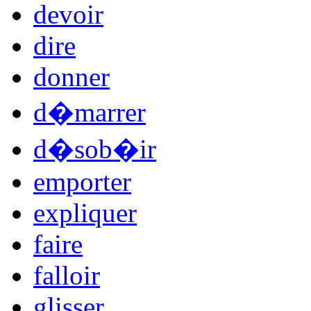
devoir
dire
donner
d�marrer
d�sob�ir
emporter
expliquer
faire
falloir
glisser