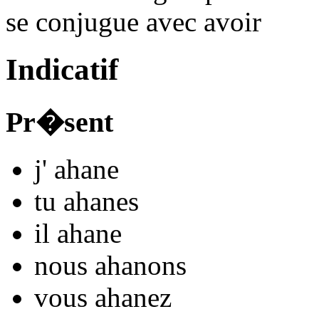
se conjugue avec
avoir
Indicatif
Pr�sent
j'
ahan
e
tu
ahan
es
il
ahan
e
nous
ahan
ons
vous
ahan
ez