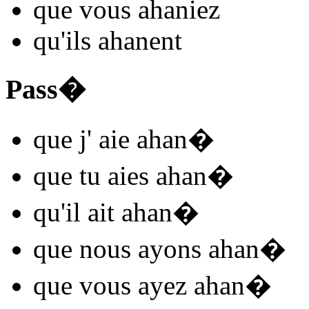
que vous
ahan
iez
qu'ils
ahan
ent
Pass�
que j'
aie ahan
�
que tu
aies ahan
�
qu'il
ait ahan
�
que nous
ayons ahan
�
que vous
ayez ahan
�