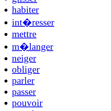
habiter
int�resser
mettre
m�langer
neiger
obliger
parler
passer
pouvoir