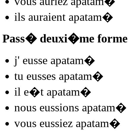
vous
auriez apatam
�
ils
auraient apatam
�
Pass� deuxi�me forme
j'
eusse apatam
�
tu
eusses apatam
�
il
e�t apatam
�
nous
eussions apatam
�
vous
eussiez apatam
�