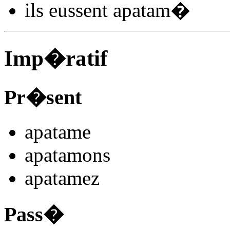
ils
eussent apatam
�
Imp�ratif
Pr�sent
apatam
e
apatam
ons
apatam
ez
Pass�