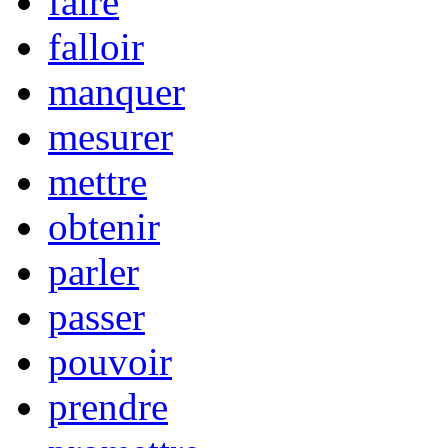
faire
falloir
manquer
mesurer
mettre
obtenir
parler
passer
pouvoir
prendre