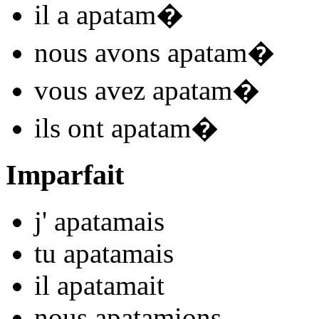
il
a apatam
�
nous
avons apatam
�
vous
avez apatam
�
ils
ont apatam
�
Imparfait
j'
apatam
ais
tu
apatam
ais
il
apatam
ait
nous
apatam
ions