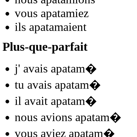
vous
apatam
iez
ils
apatam
aient
Plus-que-parfait
j'
avais apatam
�
tu
avais apatam
�
il
avait apatam
�
nous
avions apatam
�
vous
aviez apatam
�