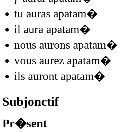
tu
auras apatam
�
il
aura apatam
�
nous
aurons apatam
�
vous
aurez apatam
�
ils
auront apatam
�
Subjonctif
Pr�sent