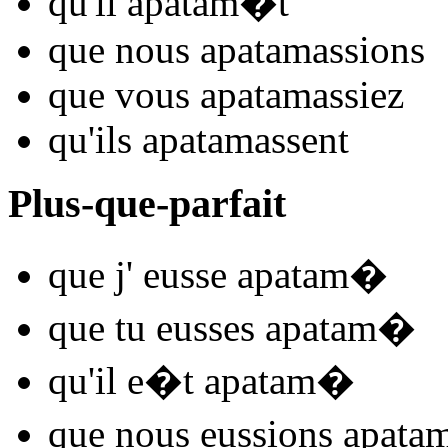
qu'il
apatam
�t
que nous
apatam
assions
que vous
apatam
assiez
qu'ils
apatam
assent
Plus-que-parfait
que j'
eusse apatam
�
que tu
eusses apatam
�
qu'il
e�t apatam
�
que nous
eussions apata