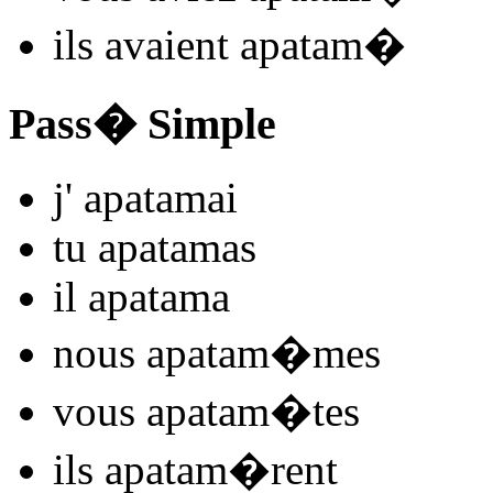
ils
avaient apatam
�
Pass� Simple
j'
apatam
ai
tu
apatam
as
il
apatam
a
nous
apatam
�mes
vous
apatam
�tes
ils
apatam
�rent