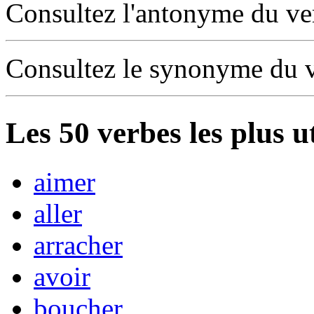
Consultez l'antonyme du v
Consultez le synonyme du 
Les
50
verbes les plus u
aimer
aller
arracher
avoir
boucher