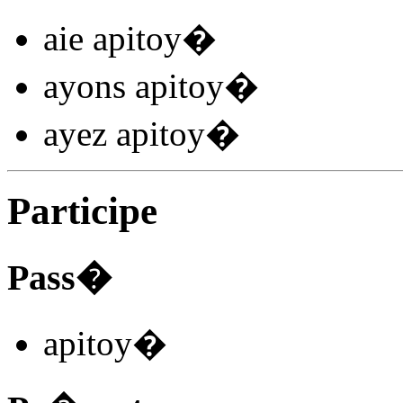
aie apitoy
�
ayons apitoy
�
ayez apitoy
�
Participe
Pass�
apitoy
�