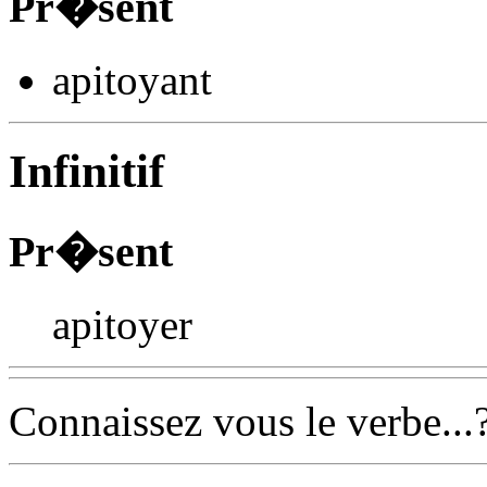
Pr�sent
apitoy
ant
Infinitif
Pr�sent
apitoyer
Connaissez vous le verbe...