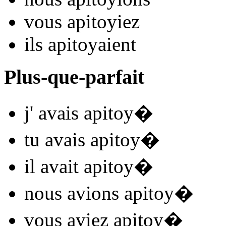
vous
apitoy
iez
ils
apitoy
aient
Plus-que-parfait
j'
avais apitoy
�
tu
avais apitoy
�
il
avait apitoy
�
nous
avions apitoy
�
vous
aviez apitoy
�