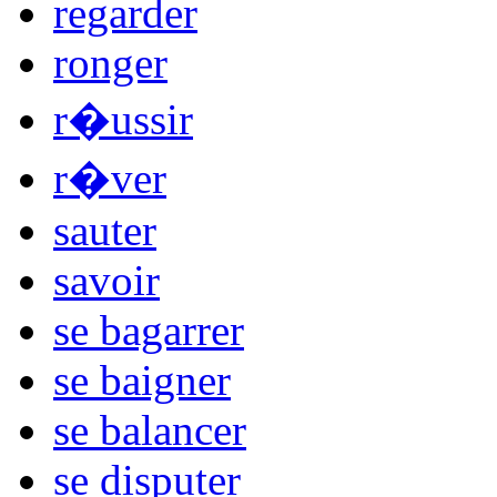
regarder
ronger
r�ussir
r�ver
sauter
savoir
se bagarrer
se baigner
se balancer
se disputer