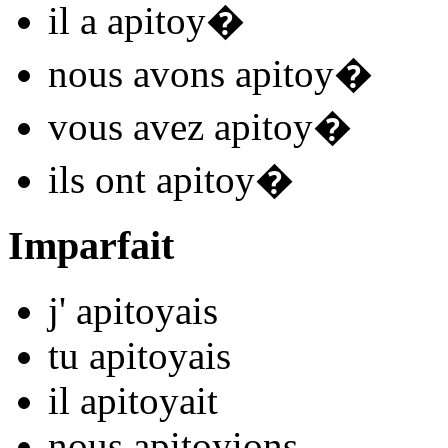
il
a apitoy
�
nous
avons apitoy
�
vous
avez apitoy
�
ils
ont apitoy
�
Imparfait
j'
apitoy
ais
tu
apitoy
ais
il
apitoy
ait
nous
apitoy
ions