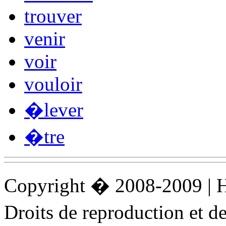
trouver
venir
voir
vouloir
�lever
�tre
Copyright � 2008-2009 |
Droits de reproduction et 