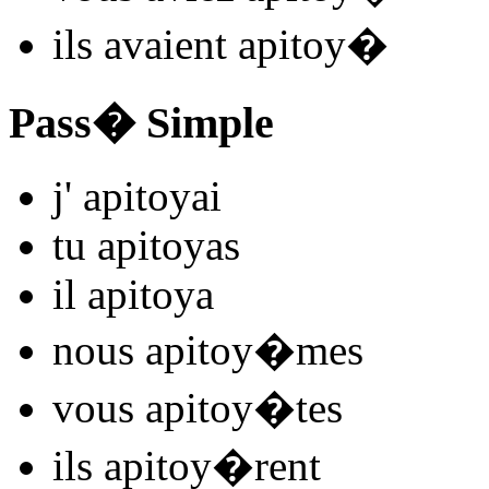
ils
avaient apitoy
�
Pass� Simple
j'
apitoy
ai
tu
apitoy
as
il
apitoy
a
nous
apitoy
�mes
vous
apitoy
�tes
ils
apitoy
�rent