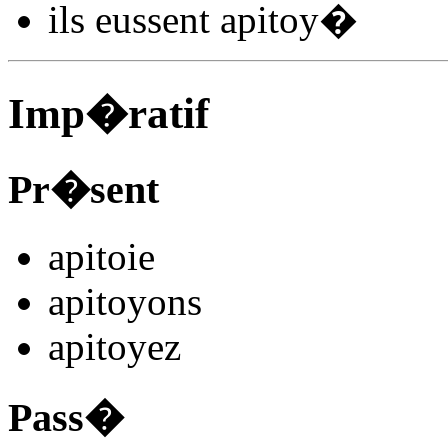
ils
eussent apitoy
�
Imp�ratif
Pr�sent
apito
i
e
apitoy
ons
apitoy
ez
Pass�