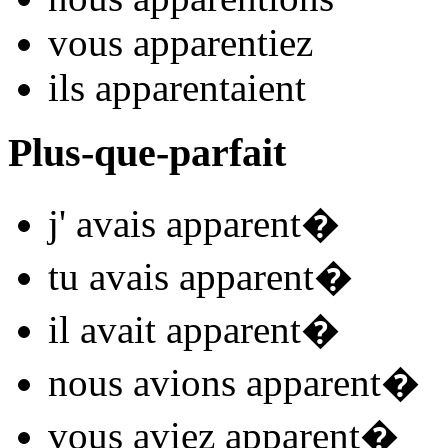
vous
apparent
iez
ils
apparent
aient
Plus-que-parfait
j'
avais apparent
�
tu
avais apparent
�
il
avait apparent
�
nous
avions apparent
�
vous
aviez apparent
�