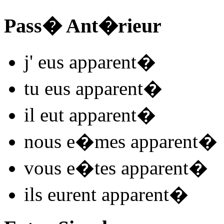
Pass� Ant�rieur
j'
eus apparent
�
tu
eus apparent
�
il
eut apparent
�
nous
e�mes apparent
�
vous
e�tes apparent
�
ils
eurent apparent
�