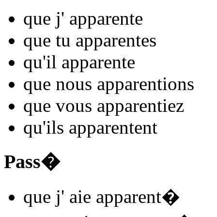
que j'
apparent
e
que tu
apparent
es
qu'il
apparent
e
que nous
apparent
ions
que vous
apparent
iez
qu'ils
apparent
ent
Pass�
que j'
aie apparent
�