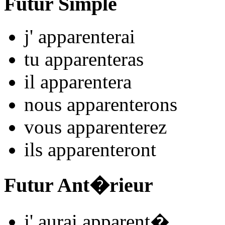
Futur Simple
j'
apparent
e
r
ai
tu
apparent
e
r
as
il
apparent
e
r
a
nous
apparent
e
r
ons
vous
apparent
e
r
ez
ils
apparent
e
r
ont
Futur Ant�rieur
j'
aurai apparent
�