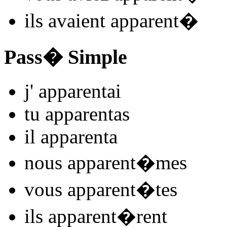
ils
avaient apparent
�
Pass� Simple
j'
apparent
ai
tu
apparent
as
il
apparent
a
nous
apparent
�mes
vous
apparent
�tes
ils
apparent
�rent