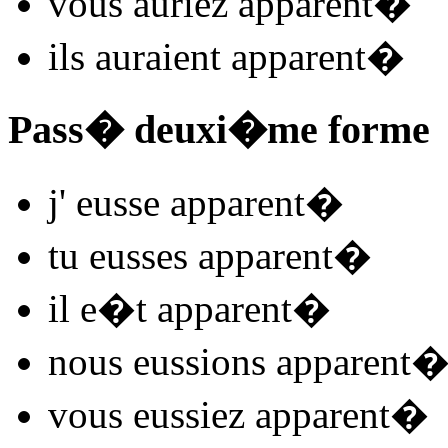
vous
auriez apparent
�
ils
auraient apparent
�
Pass� deuxi�me forme
j'
eusse apparent
�
tu
eusses apparent
�
il
e�t apparent
�
nous
eussions apparent
vous
eussiez apparent
�