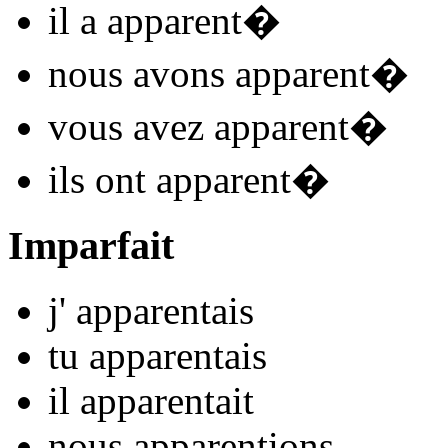
il
a apparent
�
nous
avons apparent
�
vous
avez apparent
�
ils
ont apparent
�
Imparfait
j'
apparent
ais
tu
apparent
ais
il
apparent
ait
nous
apparent
ions