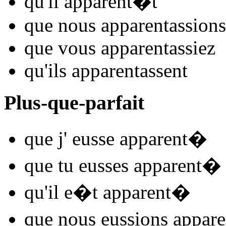
qu'il
apparent
�t
que nous
apparent
assions
que vous
apparent
assiez
qu'ils
apparent
assent
Plus-que-parfait
que j'
eusse apparent
�
que tu
eusses apparent
�
qu'il
e�t apparent
�
que nous
eussions appare