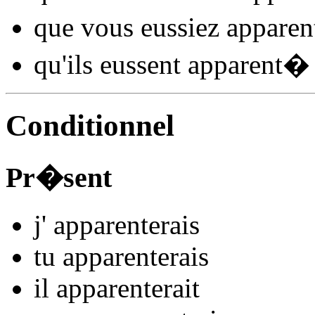
que vous
eussiez apparen
qu'ils
eussent apparent
�
Conditionnel
Pr�sent
j'
apparent
e
r
ais
tu
apparent
e
r
ais
il
apparent
e
r
ait