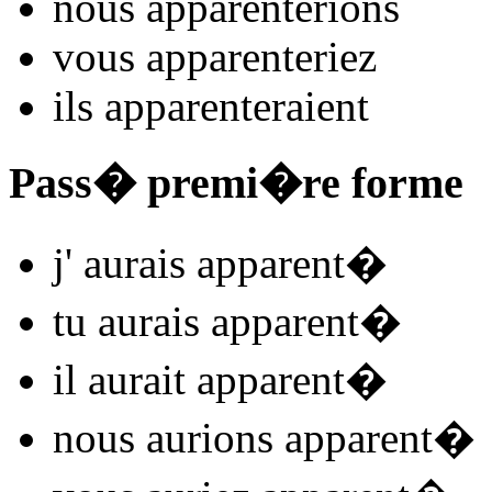
nous
apparent
e
r
ions
vous
apparent
e
r
iez
ils
apparent
e
r
aient
Pass� premi�re forme
j'
aurais apparent
�
tu
aurais apparent
�
il
aurait apparent
�
nous
aurions apparent
�