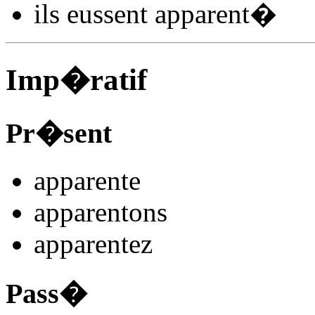
ils
eussent apparent
�
Imp�ratif
Pr�sent
apparent
e
apparent
ons
apparent
ez
Pass�