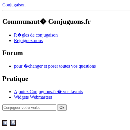
Conjugaison
Communaut� Conjuguons.fr
R�gles de conjugaison
Rejoignez-nous
Forum
pour �changer et poser toutes vos questions
Pratique
Ajoutez Conjuguons.fr � vos favoris
Widgets Webmasters