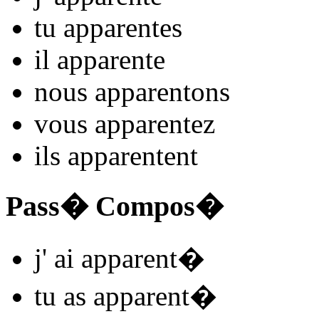
tu
apparent
es
il
apparent
e
nous
apparent
ons
vous
apparent
ez
ils
apparent
ent
Pass� Compos�
j'
ai apparent
�
tu
as apparent
�