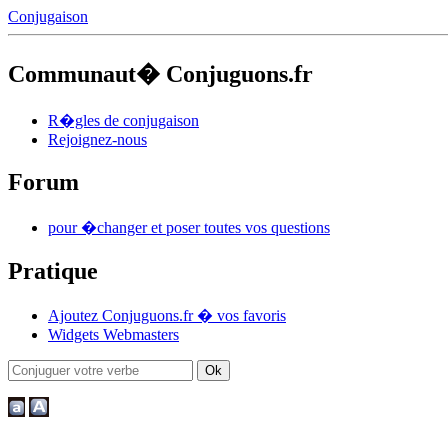
Conjugaison
Communaut� Conjuguons.fr
R�gles de conjugaison
Rejoignez-nous
Forum
pour �changer et poser toutes vos questions
Pratique
Ajoutez Conjuguons.fr � vos favoris
Widgets Webmasters