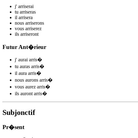
j'
arris
e
r
ai
tu
arris
e
r
as
il
arris
e
r
a
nous
arris
e
r
ons
vous
arris
e
r
ez
ils
arris
e
r
ont
Futur Ant�rieur
j'
aurai arris
�
tu
auras arris
�
il
aura arris
�
nous
aurons arris
�
vous
aurez arris
�
ils
auront arris
�
Subjonctif
Pr�sent