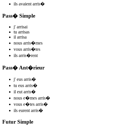
ils
avaient arris
�
Pass� Simple
j'
arris
ai
tu
arris
as
il
arris
a
nous
arris
�mes
vous
arris
�tes
ils
arris
�rent
Pass� Ant�rieur
j'
eus arris
�
tu
eus arris
�
il
eut arris
�
nous
e�mes arris
�
vous
e�tes arris
�
ils
eurent arris
�
Futur Simple