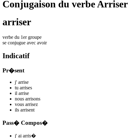
Conjugaison du verbe Arriser
arriser
verbe du 1er groupe
se conjugue avec
avoir
Indicatif
Pr�sent
j'
arris
e
tu
arris
es
il
arris
e
nous
arris
ons
vous
arris
ez
ils
arris
ent
Pass� Compos�
j'
ai arris
�