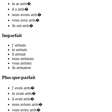
tu
as arris
�
il
a arris
�
nous
avons arris
�
vous
avez arris
�
ils
ont arris
�
Imparfait
j'
arris
ais
tu
arris
ais
il
arris
ait
nous
arris
ions
vous
arris
iez
ils
arris
aient
Plus-que-parfait
j'
avais arris
�
tu
avais arris
�
il
avait arris
�
nous
avions arris
�
vous
aviez arris
�