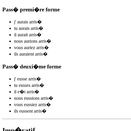
Pass� premi�re forme
j'
aurais arris
�
tu
aurais arris
�
il
aurait arris
�
nous
aurions arris
�
vous
auriez arris
�
ils
auraient arris
�
Pass� deuxi�me forme
j'
eusse arris
�
tu
eusses arris
�
il
e�t arris
�
nous
eussions arris
�
vous
eussiez arris
�
ils
eussent arris
�
Imp�ratif