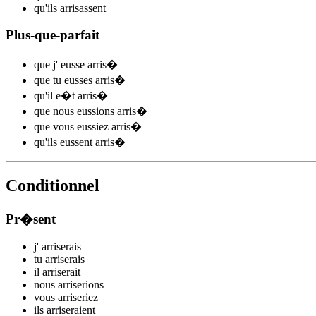
qu'ils
arris
assent
Plus-que-parfait
que j'
eusse arris
�
que tu
eusses arris
�
qu'il
e�t arris
�
que nous
eussions arris
�
que vous
eussiez arris
�
qu'ils
eussent arris
�
Conditionnel
Pr�sent
j'
arris
e
r
ais
tu
arris
e
r
ais
il
arris
e
r
ait
nous
arris
e
r
ions
vous
arris
e
r
iez
ils
arris
e
r
aient