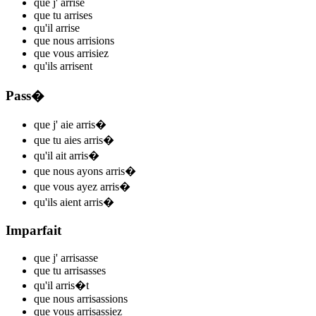
que j'
arris
e
que tu
arris
es
qu'il
arris
e
que nous
arris
ions
que vous
arris
iez
qu'ils
arris
ent
Pass�
que j'
aie arris
�
que tu
aies arris
�
qu'il
ait arris
�
que nous
ayons arris
�
que vous
ayez arris
�
qu'ils
aient arris
�
Imparfait
que j'
arris
asse
que tu
arris
asses
qu'il
arris
�t
que nous
arris
assions
que vous
arris
assiez