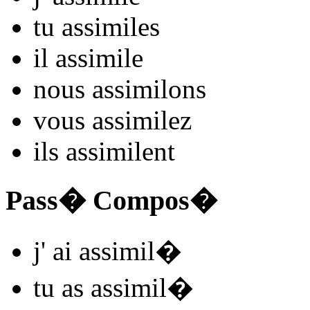
tu
assimil
es
il
assimil
e
nous
assimil
ons
vous
assimil
ez
ils
assimil
ent
Pass� Compos�
j'
ai assimil
�
tu
as assimil
�