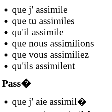
que j'
assimil
e
que tu
assimil
es
qu'il
assimil
e
que nous
assimil
ions
que vous
assimil
iez
qu'ils
assimil
ent
Pass�
que j'
aie assimil
�