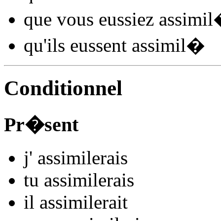
que vous
eussiez assimil
qu'ils
eussent assimil
�
Conditionnel
Pr�sent
j'
assimil
e
r
ais
tu
assimil
e
r
ais
il
assimil
e
r
ait