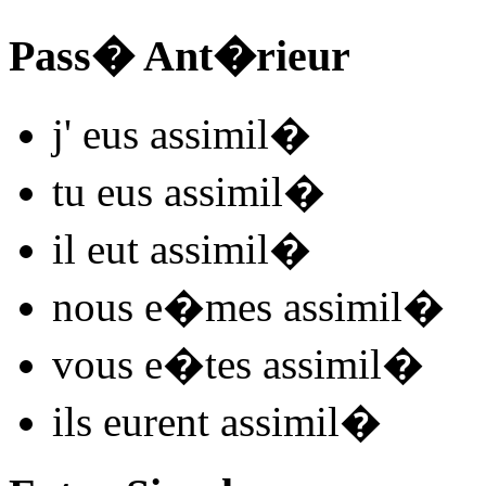
Pass� Ant�rieur
j'
eus assimil
�
tu
eus assimil
�
il
eut assimil
�
nous
e�mes assimil
�
vous
e�tes assimil
�
ils
eurent assimil
�