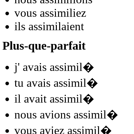
vous
assimil
iez
ils
assimil
aient
Plus-que-parfait
j'
avais assimil
�
tu
avais assimil
�
il
avait assimil
�
nous
avions assimil
�
vous
aviez assimil
�