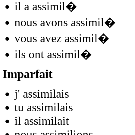
il
a assimil
�
nous
avons assimil
�
vous
avez assimil
�
ils
ont assimil
�
Imparfait
j'
assimil
ais
tu
assimil
ais
il
assimil
ait
nous
assimil
ions