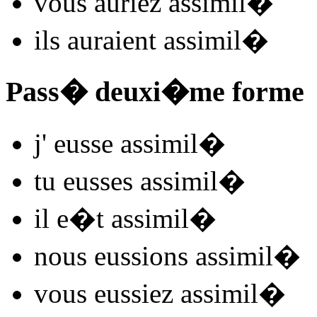
vous
auriez assimil
�
ils
auraient assimil
�
Pass� deuxi�me forme
j'
eusse assimil
�
tu
eusses assimil
�
il
e�t assimil
�
nous
eussions assimil
�
vous
eussiez assimil
�