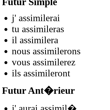
Futur Simple
j'
assimil
e
r
ai
tu
assimil
e
r
as
il
assimil
e
r
a
nous
assimil
e
r
ons
vous
assimil
e
r
ez
ils
assimil
e
r
ont
Futur Ant�rieur
j'
aurai assimil
�