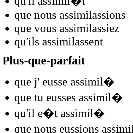
qu'il
assimil
�t
que nous
assimil
assions
que vous
assimil
assiez
qu'ils
assimil
assent
Plus-que-parfait
que j'
eusse assimil
�
que tu
eusses assimil
�
qu'il
e�t assimil
�
que nous
eussions assimi