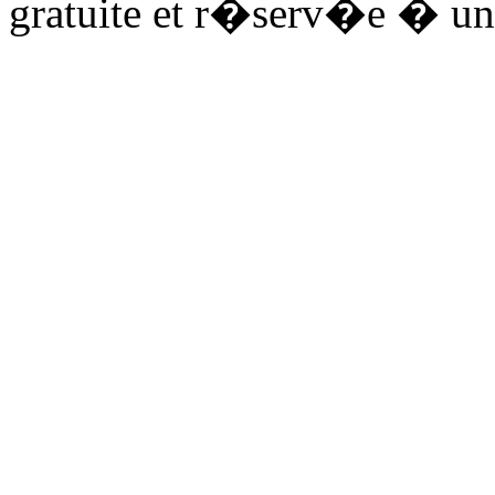
gratuite et r�serv�e � un 