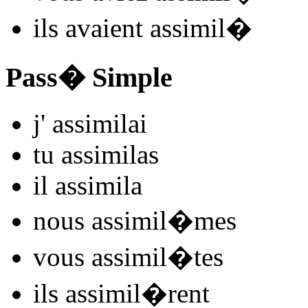
ils
avaient assimil
�
Pass� Simple
j'
assimil
ai
tu
assimil
as
il
assimil
a
nous
assimil
�mes
vous
assimil
�tes
ils
assimil
�rent