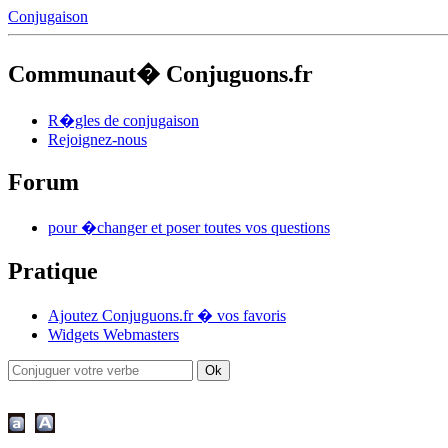
Conjugaison
Communaut� Conjuguons.fr
R�gles de conjugaison
Rejoignez-nous
Forum
pour �changer et poser toutes vos questions
Pratique
Ajoutez Conjuguons.fr � vos favoris
Widgets Webmasters