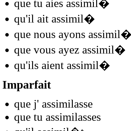
que tu
aies assimil
�
qu'il
ait assimil
�
que nous
ayons assimil
que vous
ayez assimil
�
qu'ils
aient assimil
�
Imparfait
que j'
assimil
asse
que tu
assimil
asses