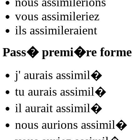
nous
assimil
e
r
ions
vous
assimil
e
r
iez
ils
assimil
e
r
aient
Pass� premi�re forme
j'
aurais assimil
�
tu
aurais assimil
�
il
aurait assimil
�
nous
aurions assimil
�