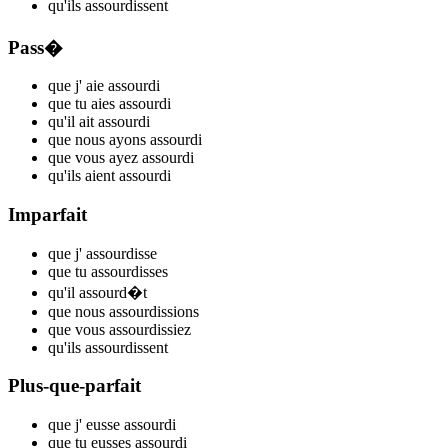
qu'ils
assourd
issent
Pass�
que j'
aie assourd
i
que tu
aies assourd
i
qu'il
ait assourd
i
que nous
ayons assourd
i
que vous
ayez assourd
i
qu'ils
aient assourd
i
Imparfait
que j'
assourd
isse
que tu
assourd
isses
qu'il
assourd
�t
que nous
assourd
issions
que vous
assourd
issiez
qu'ils
assourd
issent
Plus-que-parfait
que j'
eusse assourd
i
que tu
eusses assourd
i