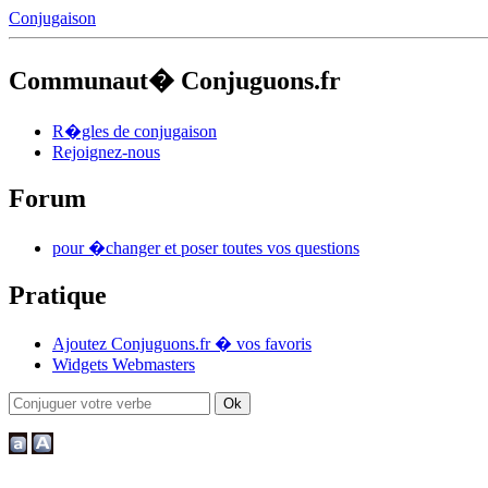
Conjugaison
Communaut� Conjuguons.fr
R�gles de conjugaison
Rejoignez-nous
Forum
pour �changer et poser toutes vos questions
Pratique
Ajoutez Conjuguons.fr � vos favoris
Widgets Webmasters