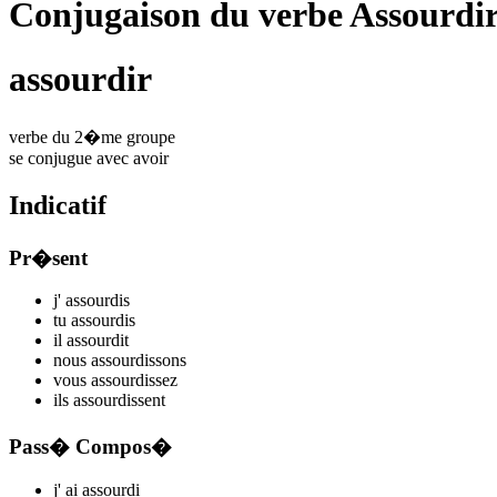
Conjugaison du verbe Assourdi
assourdir
verbe du 2�me groupe
se conjugue avec
avoir
Indicatif
Pr�sent
j'
assourd
is
tu
assourd
is
il
assourd
it
nous
assourd
issons
vous
assourd
issez
ils
assourd
issent
Pass� Compos�
j'
ai assourd
i