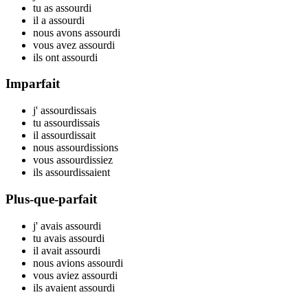
tu
as assourd
i
il
a assourd
i
nous
avons assourd
i
vous
avez assourd
i
ils
ont assourd
i
Imparfait
j'
assourd
issais
tu
assourd
issais
il
assourd
issait
nous
assourd
issions
vous
assourd
issiez
ils
assourd
issaient
Plus-que-parfait
j'
avais assourd
i
tu
avais assourd
i
il
avait assourd
i
nous
avions assourd
i
vous
aviez assourd
i
ils
avaient assourd
i