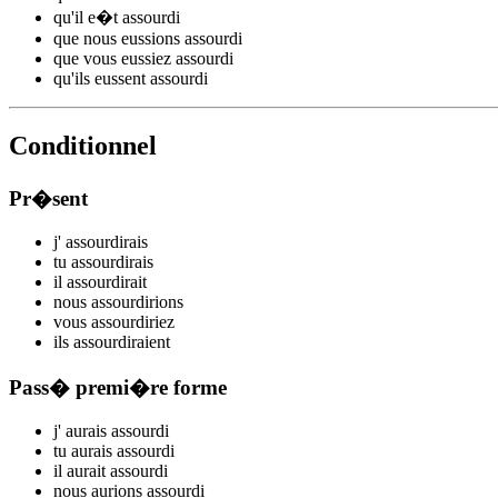
qu'il
e�t assourd
i
que nous
eussions assourd
i
que vous
eussiez assourd
i
qu'ils
eussent assourd
i
Conditionnel
Pr�sent
j'
assourd
irais
tu
assourd
irais
il
assourd
irait
nous
assourd
irions
vous
assourd
iriez
ils
assourd
iraient
Pass� premi�re forme
j'
aurais assourd
i
tu
aurais assourd
i
il
aurait assourd
i
nous
aurions assourd
i