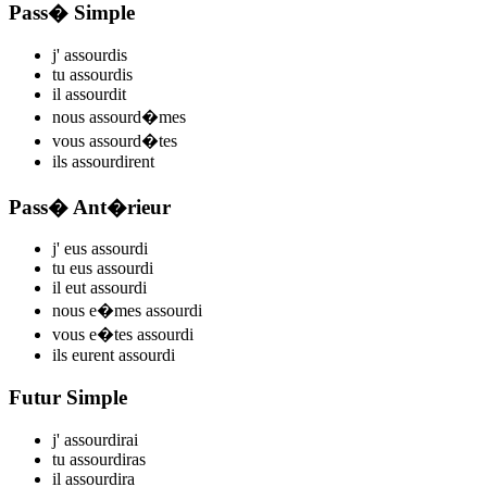
Pass� Simple
j'
assourd
is
tu
assourd
is
il
assourd
it
nous
assourd
�mes
vous
assourd
�tes
ils
assourd
irent
Pass� Ant�rieur
j'
eus assourd
i
tu
eus assourd
i
il
eut assourd
i
nous
e�mes assourd
i
vous
e�tes assourd
i
ils
eurent assourd
i
Futur Simple
j'
assourd
irai
tu
assourd
iras
il
assourd
ira