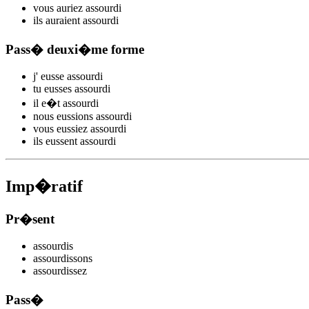
vous
auriez assourd
i
ils
auraient assourd
i
Pass� deuxi�me forme
j'
eusse assourd
i
tu
eusses assourd
i
il
e�t assourd
i
nous
eussions assourd
i
vous
eussiez assourd
i
ils
eussent assourd
i
Imp�ratif
Pr�sent
assourd
is
assourd
issons
assourd
issez
Pass�