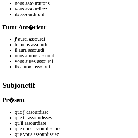
nous
assourd
irons
vous
assourd
irez
ils
assourd
iront
Futur Ant�rieur
j'
aurai assourd
i
tu
auras assourd
i
il
aura assourd
i
nous
aurons assourd
i
vous
aurez assourd
i
ils
auront assourd
i
Subjonctif
Pr�sent
que j'
assourd
isse
que tu
assourd
isses
qu'il
assourd
isse
que nous
assourd
issions
que vous
assourd
issiez