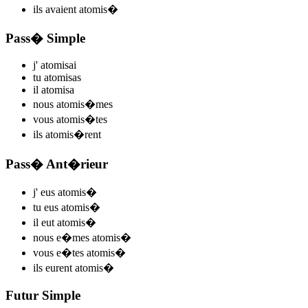
ils
avaient atomis
�
Pass� Simple
j'
atomis
ai
tu
atomis
as
il
atomis
a
nous
atomis
�mes
vous
atomis
�tes
ils
atomis
�rent
Pass� Ant�rieur
j'
eus atomis
�
tu
eus atomis
�
il
eut atomis
�
nous
e�mes atomis
�
vous
e�tes atomis
�
ils
eurent atomis
�
Futur Simple