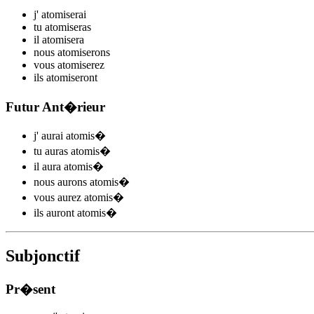
j'
atomis
e
r
ai
tu
atomis
e
r
as
il
atomis
e
r
a
nous
atomis
e
r
ons
vous
atomis
e
r
ez
ils
atomis
e
r
ont
Futur Ant�rieur
j'
aurai atomis
�
tu
auras atomis
�
il
aura atomis
�
nous
aurons atomis
�
vous
aurez atomis
�
ils
auront atomis
�
Subjonctif
Pr�sent