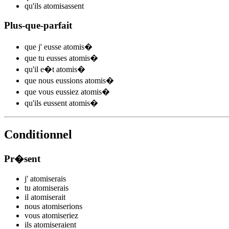
qu'ils
atomis
assent
Plus-que-parfait
que j'
eusse atomis
�
que tu
eusses atomis
�
qu'il
e�t atomis
�
que nous
eussions atomis
�
que vous
eussiez atomis
�
qu'ils
eussent atomis
�
Conditionnel
Pr�sent
j'
atomis
e
r
ais
tu
atomis
e
r
ais
il
atomis
e
r
ait
nous
atomis
e
r
ions
vous
atomis
e
r
iez
ils
atomis
e
r
aient