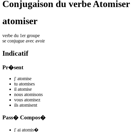
Conjugaison du verbe Atomiser
atomiser
verbe du 1er groupe
se conjugue avec
avoir
Indicatif
Pr�sent
j'
atomis
e
tu
atomis
es
il
atomis
e
nous
atomis
ons
vous
atomis
ez
ils
atomis
ent
Pass� Compos�
j'
ai atomis
�