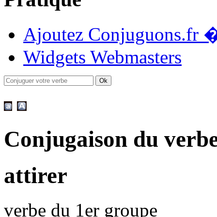
Ajoutez Conjuguons.fr �
Widgets Webmasters
Conjugaison du verbe
attirer
verbe du 1er groupe