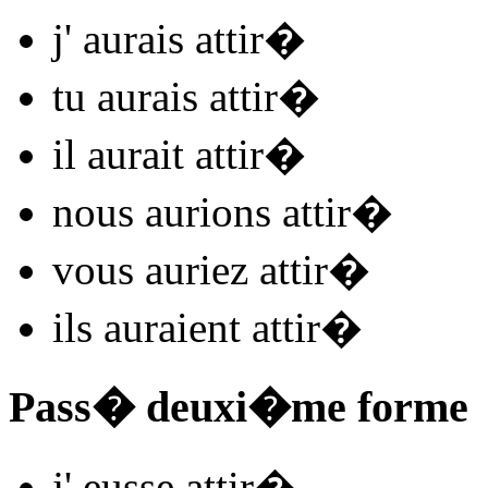
j'
aurais attir
�
tu
aurais attir
�
il
aurait attir
�
nous
aurions attir
�
vous
auriez attir
�
ils
auraient attir
�
Pass� deuxi�me forme
j'
eusse attir
�