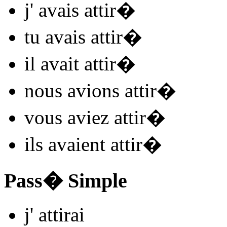
j'
avais attir
�
tu
avais attir
�
il
avait attir
�
nous
avions attir
�
vous
aviez attir
�
ils
avaient attir
�
Pass� Simple
j'
attir
ai