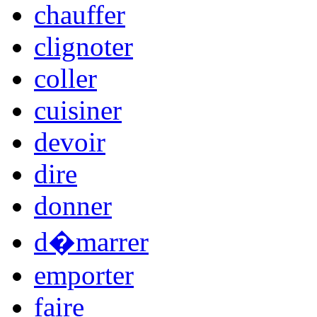
chauffer
clignoter
coller
cuisiner
devoir
dire
donner
d�marrer
emporter
faire