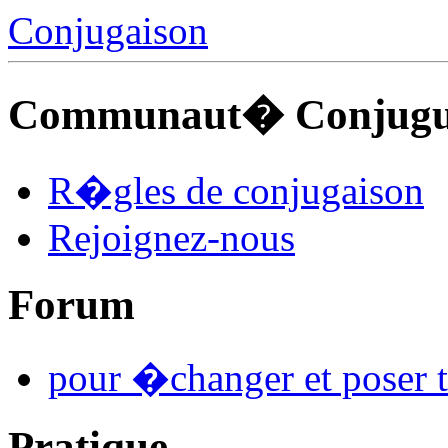
Conjugaison
Communaut� Conjuguo
R�gles de conjugaison
Rejoignez-nous
Forum
pour �changer et poser t
Pratique