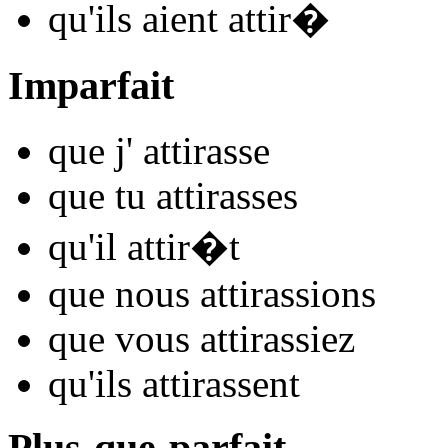
qu'ils
aient attir
�
Imparfait
que j'
attir
asse
que tu
attir
asses
qu'il
attir
�t
que nous
attir
assions
que vous
attir
assiez
qu'ils
attir
assent
Plus-que-parfait