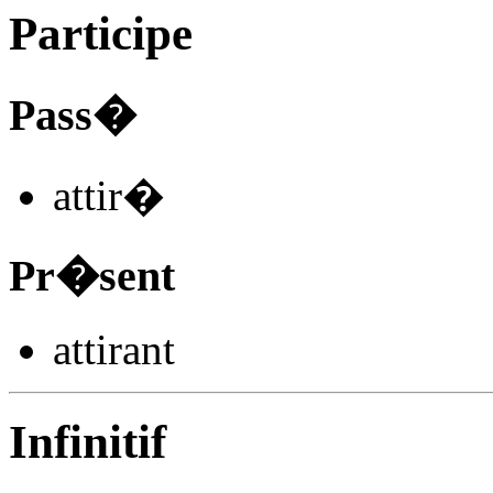
Participe
Pass�
attir
�
Pr�sent
attir
ant
Infinitif