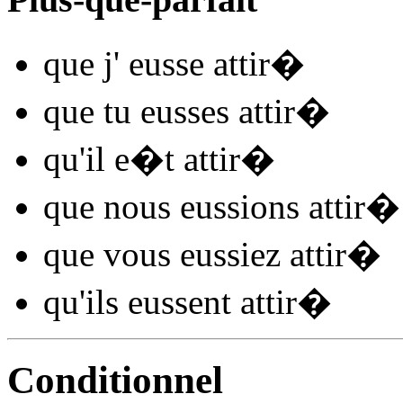
que j'
eusse attir
�
que tu
eusses attir
�
qu'il
e�t attir
�
que nous
eussions attir
�
que vous
eussiez attir
�
qu'ils
eussent attir
�
Conditionnel