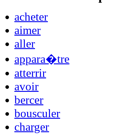
acheter
aimer
aller
appara�tre
atterrir
avoir
bercer
bousculer
charger