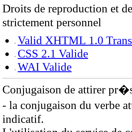
Droits de reproduction et 
strictement personnel
Valid XHTML 1.0 Transi
CSS 2.1 Valide
WAI Valide
Conjugaison de attirer pr
- la conjugaison du verbe a
indicatif.