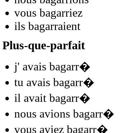
vous
bagarr
iez
ils
bagarr
aient
Plus-que-parfait
j'
avais bagarr
�
tu
avais bagarr
�
il
avait bagarr
�
nous
avions bagarr
�
vous
aviez bagarr
�