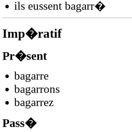
ils
eussent bagarr
�
Imp�ratif
Pr�sent
bagarr
e
bagarr
ons
bagarr
ez
Pass�