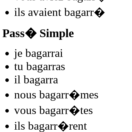
ils
avaient bagarr
�
Pass� Simple
je
bagarr
ai
tu
bagarr
as
il
bagarr
a
nous
bagarr
�mes
vous
bagarr
�tes
ils
bagarr
�rent