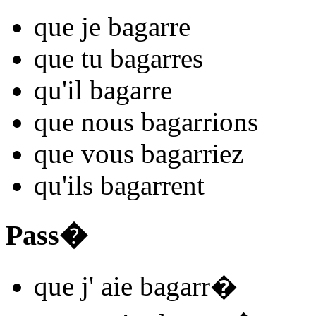
que je
bagarr
e
que tu
bagarr
es
qu'il
bagarr
e
que nous
bagarr
ions
que vous
bagarr
iez
qu'ils
bagarr
ent
Pass�
que j'
aie bagarr
�