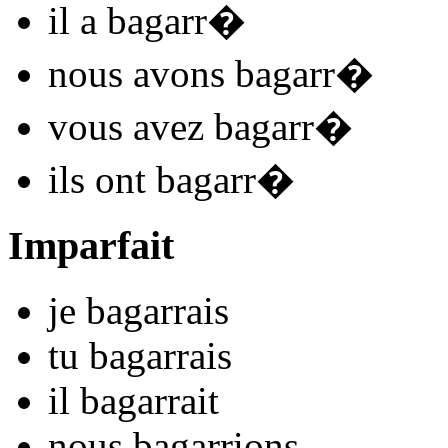
il
a bagarr
�
nous
avons bagarr
�
vous
avez bagarr
�
ils
ont bagarr
�
Imparfait
je
bagarr
ais
tu
bagarr
ais
il
bagarr
ait
nous
bagarr
ions