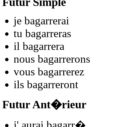
Futur Simple
je
bagarr
e
r
ai
tu
bagarr
e
r
as
il
bagarr
e
r
a
nous
bagarr
e
r
ons
vous
bagarr
e
r
ez
ils
bagarr
e
r
ont
Futur Ant�rieur
j'
aurai bagarr
�