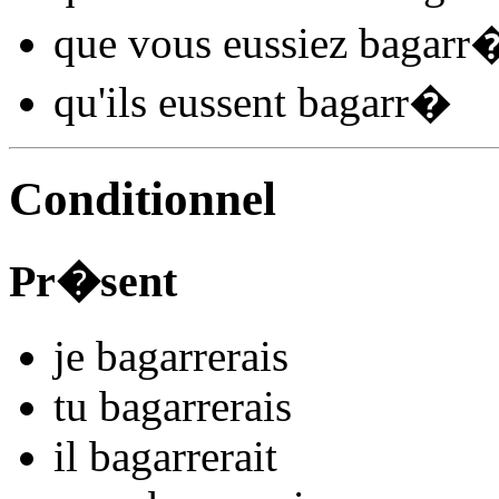
que vous
eussiez bagarr
qu'ils
eussent bagarr
�
Conditionnel
Pr�sent
je
bagarr
e
r
ais
tu
bagarr
e
r
ais
il
bagarr
e
r
ait