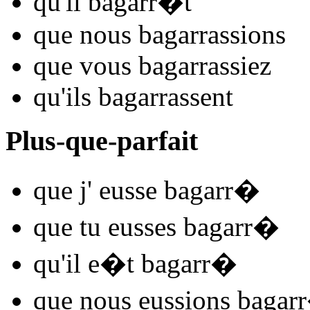
qu'il
bagarr
�t
que nous
bagarr
assions
que vous
bagarr
assiez
qu'ils
bagarr
assent
Plus-que-parfait
que j'
eusse bagarr
�
que tu
eusses bagarr
�
qu'il
e�t bagarr
�
que nous
eussions bagarr