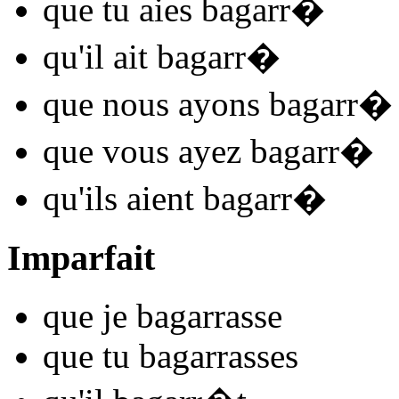
que tu
aies bagarr
�
qu'il
ait bagarr
�
que nous
ayons bagarr
�
que vous
ayez bagarr
�
qu'ils
aient bagarr
�
Imparfait
que je
bagarr
asse
que tu
bagarr
asses