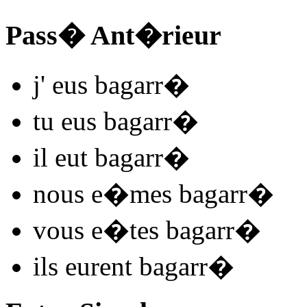
Pass� Ant�rieur
j'
eus bagarr
�
tu
eus bagarr
�
il
eut bagarr
�
nous
e�mes bagarr
�
vous
e�tes bagarr
�
ils
eurent bagarr
�