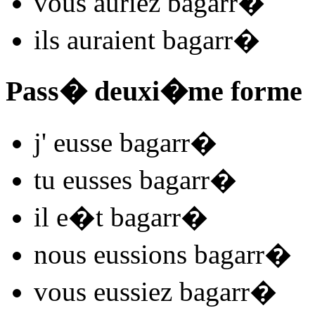
vous
auriez bagarr
�
ils
auraient bagarr
�
Pass� deuxi�me forme
j'
eusse bagarr
�
tu
eusses bagarr
�
il
e�t bagarr
�
nous
eussions bagarr
�
vous
eussiez bagarr
�