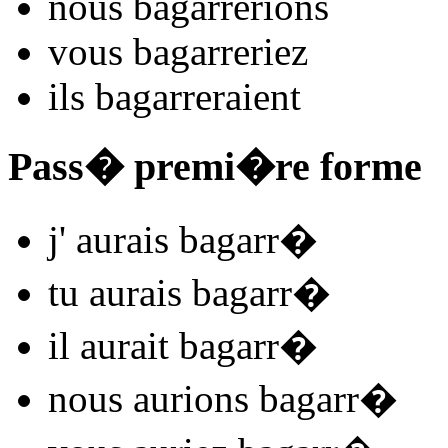
nous
bagarr
e
r
ions
vous
bagarr
e
r
iez
ils
bagarr
e
r
aient
Pass� premi�re forme
j'
aurais bagarr
�
tu
aurais bagarr
�
il
aurait bagarr
�
nous
aurions bagarr
�