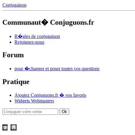
Conjugaison
Communaut� Conjuguons.fr
R�gles de conjugaison
Rejoignez-nous
Forum
pour �changer et poser toutes vos questions
Pratique
Ajoutez Conjuguons.fr � vos favoris
Widgets Webmasters