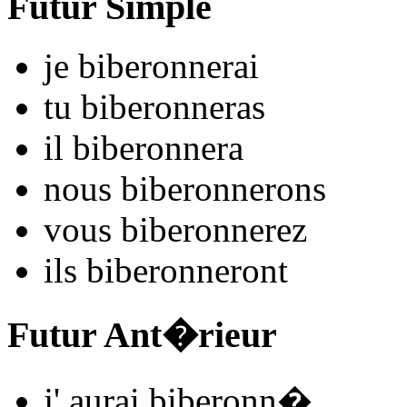
Futur Simple
je
biberonn
e
r
ai
tu
biberonn
e
r
as
il
biberonn
e
r
a
nous
biberonn
e
r
ons
vous
biberonn
e
r
ez
ils
biberonn
e
r
ont
Futur Ant�rieur
j'
aurai biberonn
�