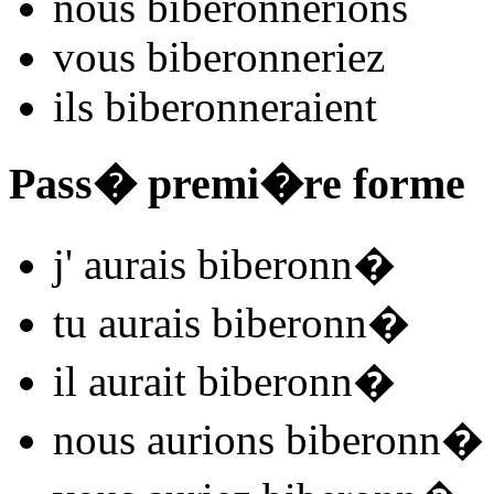
nous
biberonn
e
r
ions
vous
biberonn
e
r
iez
ils
biberonn
e
r
aient
Pass� premi�re forme
j'
aurais biberonn
�
tu
aurais biberonn
�
il
aurait biberonn
�
nous
aurions biberonn
�