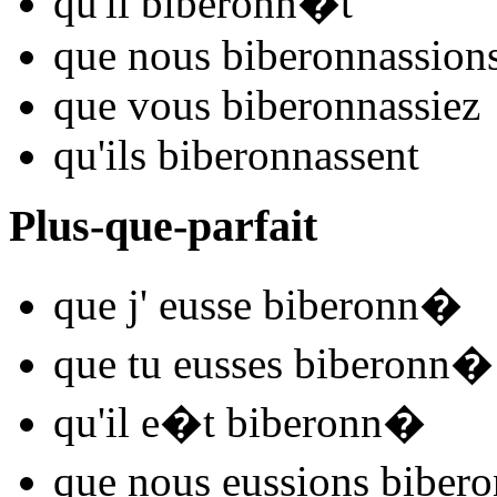
qu'il
biberonn
�t
que nous
biberonn
assion
que vous
biberonn
assiez
qu'ils
biberonn
assent
Plus-que-parfait
que j'
eusse biberonn
�
que tu
eusses biberonn
�
qu'il
e�t biberonn
�
que nous
eussions biber