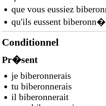
que vous
eussiez biberon
qu'ils
eussent biberonn
�
Conditionnel
Pr�sent
je
biberonn
e
r
ais
tu
biberonn
e
r
ais
il
biberonn
e
r
ait