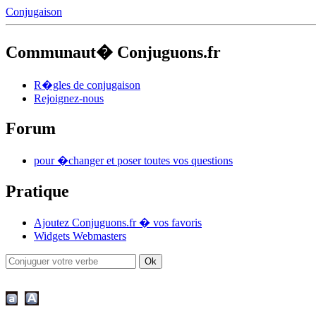
Conjugaison
Communaut� Conjuguons.fr
R�gles de conjugaison
Rejoignez-nous
Forum
pour �changer et poser toutes vos questions
Pratique
Ajoutez Conjuguons.fr � vos favoris
Widgets Webmasters