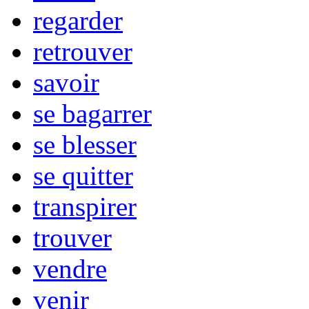
regarder
retrouver
savoir
se bagarrer
se blesser
se quitter
transpirer
trouver
vendre
venir