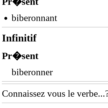
Pr�sent
biberonn
ant
Infinitif
Pr�sent
biberonner
Connaissez vous le verbe...