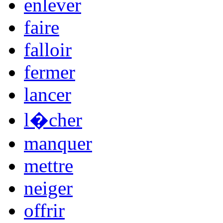
enlever
faire
falloir
fermer
lancer
l�cher
manquer
mettre
neiger
offrir