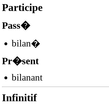
Participe
Pass�
bilan
�
Pr�sent
bilan
ant
Infinitif