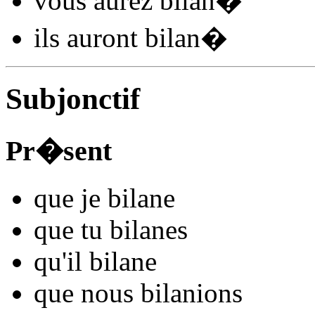
vous
aurez bilan
�
ils
auront bilan
�
Subjonctif
Pr�sent
que je
bilan
e
que tu
bilan
es
qu'il
bilan
e
que nous
bilan
ions