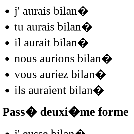
j'
aurais bilan
�
tu
aurais bilan
�
il
aurait bilan
�
nous
aurions bilan
�
vous
auriez bilan
�
ils
auraient bilan
�
Pass� deuxi�me forme
j'
eusse bilan
�