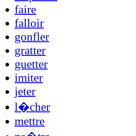
faire
falloir
gonfler
gratter
guetter
imiter
jeter
l�cher
mettre