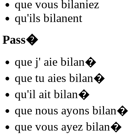
que vous
bilan
iez
qu'ils
bilan
ent
Pass�
que j'
aie bilan
�
que tu
aies bilan
�
qu'il
ait bilan
�
que nous
ayons bilan
�
que vous
ayez bilan
�