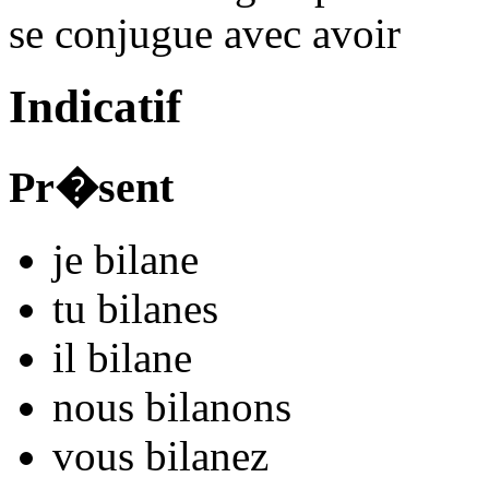
se conjugue avec
avoir
Indicatif
Pr�sent
je
bilan
e
tu
bilan
es
il
bilan
e
nous
bilan
ons
vous
bilan
ez