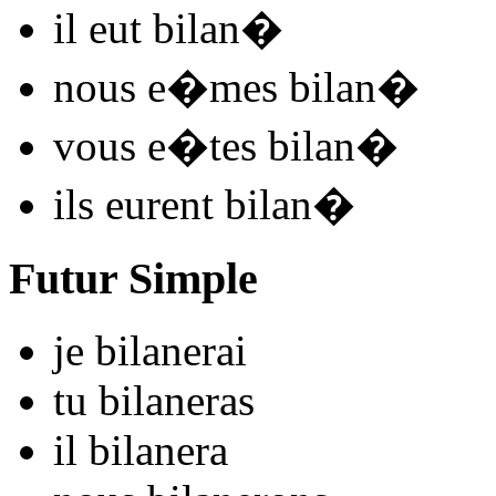
il
eut bilan
�
nous
e�mes bilan
�
vous
e�tes bilan
�
ils
eurent bilan
�
Futur Simple
je
bilan
e
r
ai
tu
bilan
e
r
as
il
bilan
e
r
a