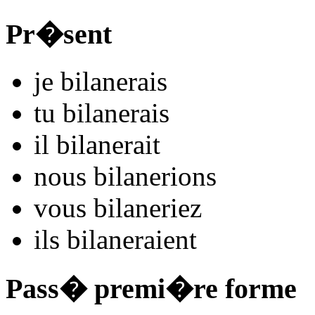
Pr�sent
je
bilan
e
r
ais
tu
bilan
e
r
ais
il
bilan
e
r
ait
nous
bilan
e
r
ions
vous
bilan
e
r
iez
ils
bilan
e
r
aient
Pass� premi�re forme