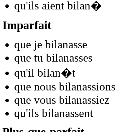
qu'ils
aient bilan
�
Imparfait
que je
bilan
asse
que tu
bilan
asses
qu'il
bilan
�t
que nous
bilan
assions
que vous
bilan
assiez
qu'ils
bilan
assent
Plus-que-parfait