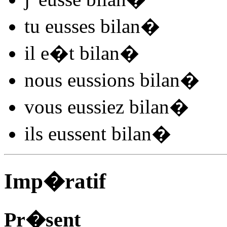
tu
eusses bilan
�
il
e�t bilan
�
nous
eussions bilan
�
vous
eussiez bilan
�
ils
eussent bilan
�
Imp�ratif
Pr�sent