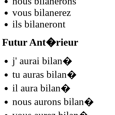
nous
bilan
e
r
ons
vous
bilan
e
r
ez
ils
bilan
e
r
ont
Futur Ant�rieur
j'
aurai bilan
�
tu
auras bilan
�
il
aura bilan
�
nous
aurons bilan
�