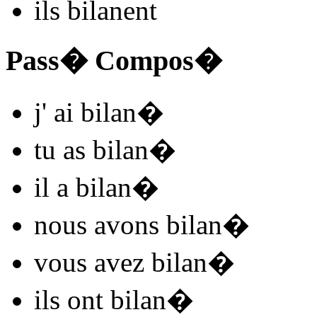
ils
bilan
ent
Pass� Compos�
j'
ai bilan
�
tu
as bilan
�
il
a bilan
�
nous
avons bilan
�
vous
avez bilan
�
ils
ont bilan
�