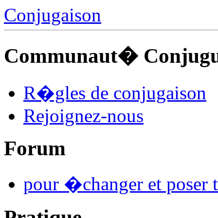
Conjugaison
Communaut� Conjuguo
R�gles de conjugaison
Rejoignez-nous
Forum
pour �changer et poser t
Pratique