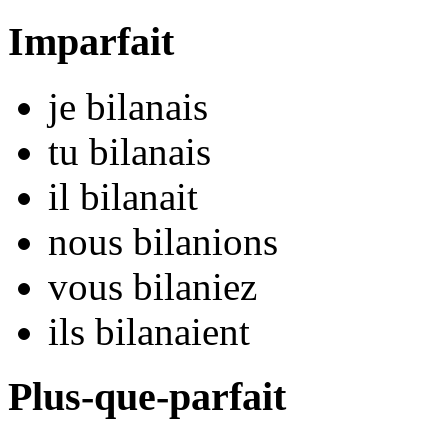
Imparfait
je
bilan
ais
tu
bilan
ais
il
bilan
ait
nous
bilan
ions
vous
bilan
iez
ils
bilan
aient
Plus-que-parfait