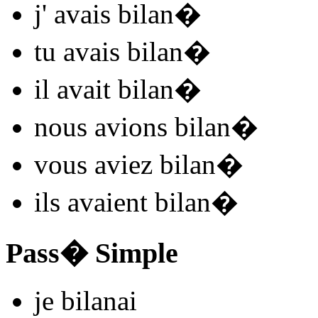
j'
avais bilan
�
tu
avais bilan
�
il
avait bilan
�
nous
avions bilan
�
vous
aviez bilan
�
ils
avaient bilan
�
Pass� Simple
je
bilan
ai