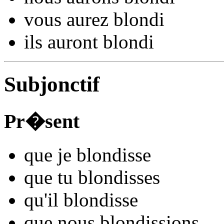
vous
aurez blond
i
ils
auront blond
i
Subjonctif
Pr�sent
que je
blond
isse
que tu
blond
isses
qu'il
blond
isse
que nous
blond
issions