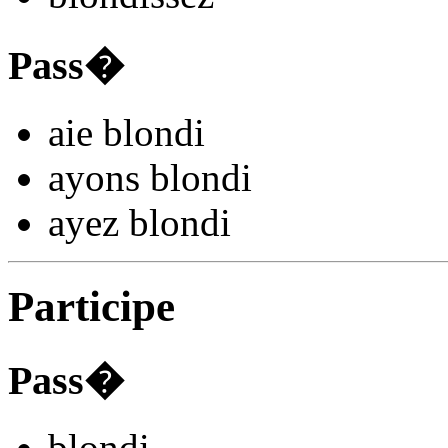
Pass�
aie blond
i
ayons blond
i
ayez blond
i
Participe
Pass�
blond
i