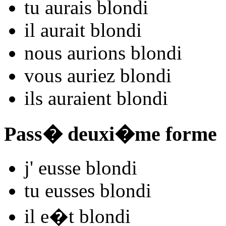
tu
aurais blond
i
il
aurait blond
i
nous
aurions blond
i
vous
auriez blond
i
ils
auraient blond
i
Pass� deuxi�me forme
j'
eusse blond
i
tu
eusses blond
i
il
e�t blond
i