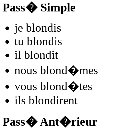
Pass� Simple
je
blond
is
tu
blond
is
il
blond
it
nous
blond
�mes
vous
blond
�tes
ils
blond
irent
Pass� Ant�rieur