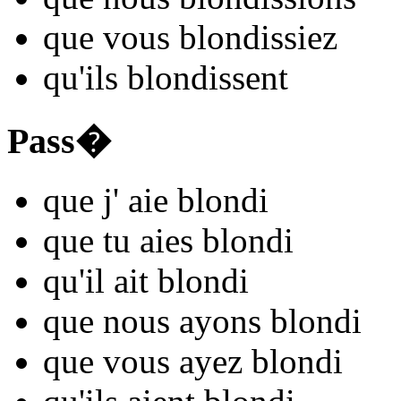
que vous
blond
issiez
qu'ils
blond
issent
Pass�
que j'
aie blond
i
que tu
aies blond
i
qu'il
ait blond
i
que nous
ayons blond
i
que vous
ayez blond
i