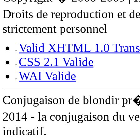
Droits de reproduction et 
strictement personnel
Valid XHTML 1.0 Transi
CSS 2.1 Valide
WAI Valide
Conjugaison de blondir pr
2014 - la conjugaison du v
indicatif.