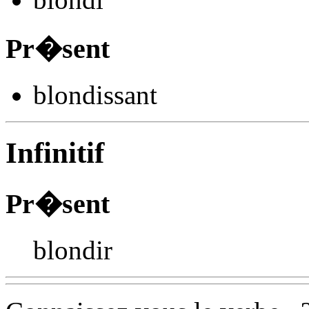
Pr�sent
blond
issant
Infinitif
Pr�sent
blondir