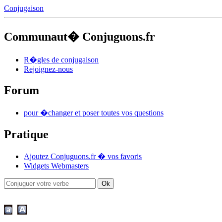
Conjugaison
Communaut� Conjuguons.fr
R�gles de conjugaison
Rejoignez-nous
Forum
pour �changer et poser toutes vos questions
Pratique
Ajoutez Conjuguons.fr � vos favoris
Widgets Webmasters