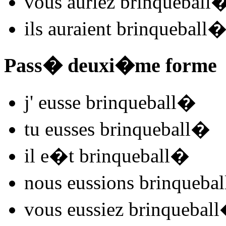
vous
auriez brinqueball
ils
auraient brinqueball
Pass� deuxi�me forme
j'
eusse brinqueball
�
tu
eusses brinqueball
�
il
e�t brinqueball
�
nous
eussions brinquebal
vous
eussiez brinqueball