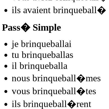
ils
avaient brinqueball
�
Pass� Simple
je
brinqueball
ai
tu
brinqueball
as
il
brinqueball
a
nous
brinqueball
�mes
vous
brinqueball
�tes
ils
brinqueball
�rent