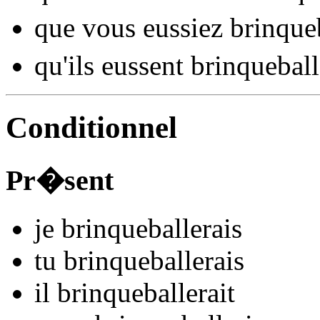
que vous
eussiez brinque
qu'ils
eussent brinqueball
Conditionnel
Pr�sent
je
brinqueball
e
r
ais
tu
brinqueball
e
r
ais
il
brinqueball
e
r
ait