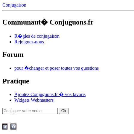
Conjugaison
Communaut� Conjuguons.fr
R�gles de conjugaison
Rejoignez-nous
Forum
pour �changer et poser toutes vos questions
Pratique
Ajoutez Conjuguons.fr � vos favoris
Widgets Webmasters