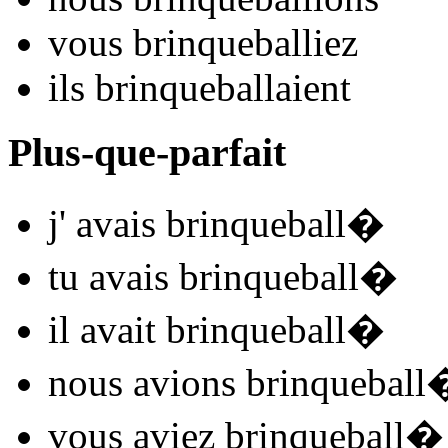
vous
brinqueball
iez
ils
brinqueball
aient
Plus-que-parfait
j'
avais brinqueball
�
tu
avais brinqueball
�
il
avait brinqueball
�
nous
avions brinqueball
vous
aviez brinqueball
�