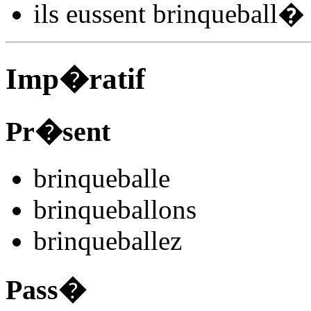
ils
eussent brinqueball
�
Imp�ratif
Pr�sent
brinqueball
e
brinqueball
ons
brinqueball
ez
Pass�