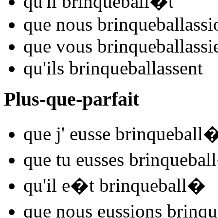
qu'il
brinqueball
�t
que nous
brinqueball
assi
que vous
brinqueball
assi
qu'ils
brinqueball
assent
Plus-que-parfait
que j'
eusse brinqueball
que tu
eusses brinqueball
qu'il
e�t brinqueball
�
que nous
eussions brinqu