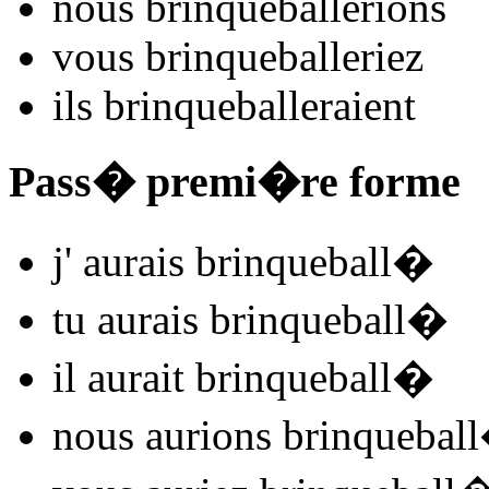
nous
brinqueball
e
r
ions
vous
brinqueball
e
r
iez
ils
brinqueball
e
r
aient
Pass� premi�re forme
j'
aurais brinqueball
�
tu
aurais brinqueball
�
il
aurait brinqueball
�
nous
aurions brinqueball