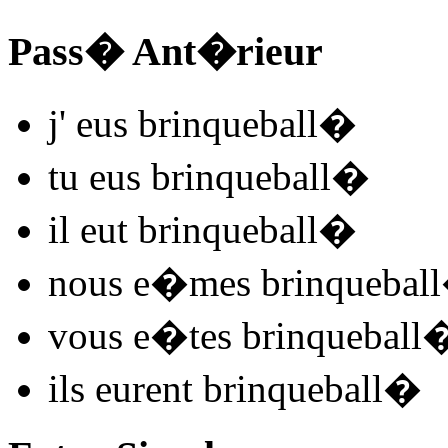
Pass� Ant�rieur
j'
eus brinqueball
�
tu
eus brinqueball
�
il
eut brinqueball
�
nous
e�mes brinqueball
vous
e�tes brinqueball
ils
eurent brinqueball
�