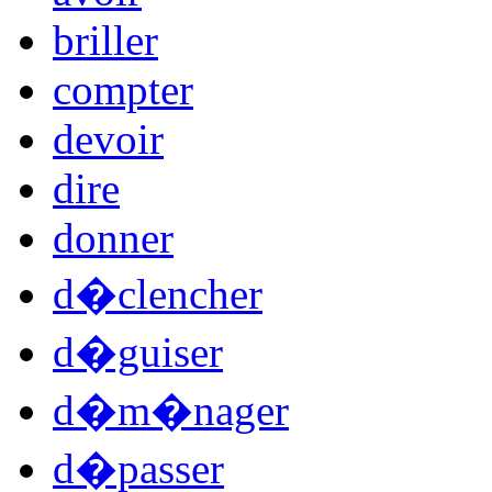
briller
compter
devoir
dire
donner
d�clencher
d�guiser
d�m�nager
d�passer