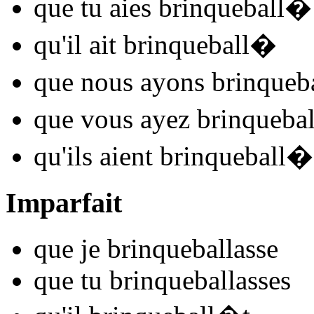
que tu
aies brinqueball
�
qu'il
ait brinqueball
�
que nous
ayons brinqueba
que vous
ayez brinquebal
qu'ils
aient brinqueball
�
Imparfait
que je
brinqueball
asse
que tu
brinqueball
asses