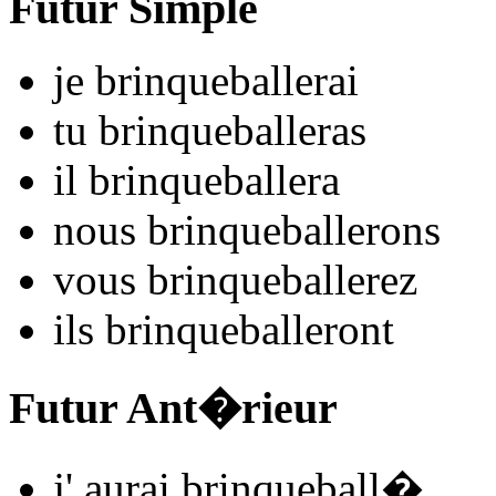
Futur Simple
je
brinqueball
e
r
ai
tu
brinqueball
e
r
as
il
brinqueball
e
r
a
nous
brinqueball
e
r
ons
vous
brinqueball
e
r
ez
ils
brinqueball
e
r
ont
Futur Ant�rieur
j'
aurai brinqueball
�