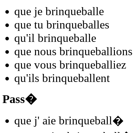
que je
brinqueball
e
que tu
brinqueball
es
qu'il
brinqueball
e
que nous
brinqueball
ions
que vous
brinqueball
iez
qu'ils
brinqueball
ent
Pass�
que j'
aie brinqueball
�