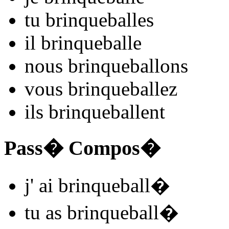
tu
brinqueball
es
il
brinqueball
e
nous
brinqueball
ons
vous
brinqueball
ez
ils
brinqueball
ent
Pass� Compos�
j'
ai brinqueball
�
tu
as brinqueball
�