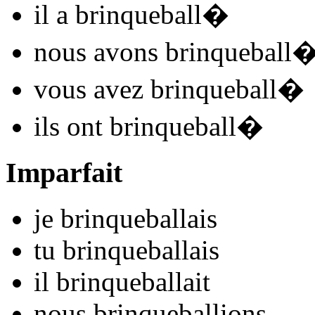
il
a brinqueball
�
nous
avons brinqueball
vous
avez brinqueball
�
ils
ont brinqueball
�
Imparfait
je
brinqueball
ais
tu
brinqueball
ais
il
brinqueball
ait
nous
brinqueball
ions