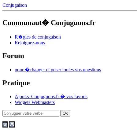
Conjugaison
Communaut� Conjuguons.fr
R�gles de conjugaison
Rejoignez-nous
Forum
pour �changer et poser toutes vos questions
Pratique
Ajoutez Conjuguons.fr � vos favoris
Widgets Webmasters