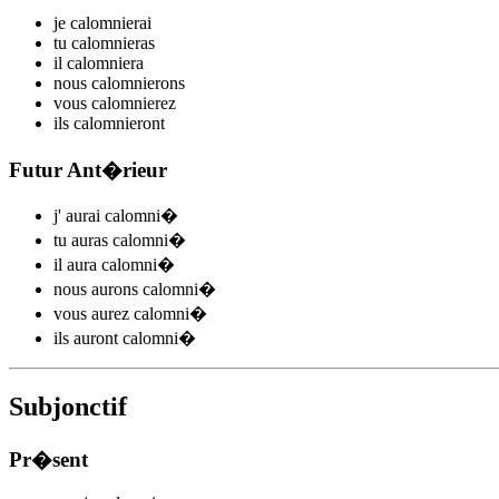
je
calomni
e
r
ai
tu
calomni
e
r
as
il
calomni
e
r
a
nous
calomni
e
r
ons
vous
calomni
e
r
ez
ils
calomni
e
r
ont
Futur Ant�rieur
j'
aurai calomni
�
tu
auras calomni
�
il
aura calomni
�
nous
aurons calomni
�
vous
aurez calomni
�
ils
auront calomni
�
Subjonctif
Pr�sent