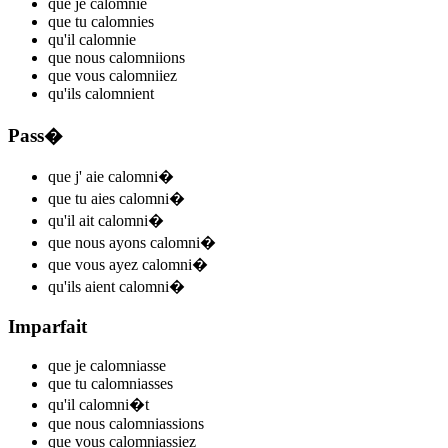
que je
calomni
e
que tu
calomni
es
qu'il
calomni
e
que nous
calomni
ions
que vous
calomni
iez
qu'ils
calomni
ent
Pass�
que j'
aie calomni
�
que tu
aies calomni
�
qu'il
ait calomni
�
que nous
ayons calomni
�
que vous
ayez calomni
�
qu'ils
aient calomni
�
Imparfait
que je
calomni
asse
que tu
calomni
asses
qu'il
calomni
�t
que nous
calomni
assions
que vous
calomni
assiez