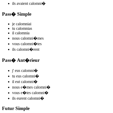
ils
avaient calomni
�
Pass� Simple
je
calomni
ai
tu
calomni
as
il
calomni
a
nous
calomni
�mes
vous
calomni
�tes
ils
calomni
�rent
Pass� Ant�rieur
j'
eus calomni
�
tu
eus calomni
�
il
eut calomni
�
nous
e�mes calomni
�
vous
e�tes calomni
�
ils
eurent calomni
�
Futur Simple