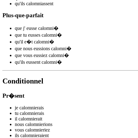
qu'ils
calomni
assent
Plus-que-parfait
que j'
eusse calomni
�
que tu
eusses calomni
�
qu'il
e�t calomni
�
que nous
eussions calomni
�
que vous
eussiez calomni
�
qu'ils
eussent calomni
�
Conditionnel
Pr�sent
je
calomni
e
r
ais
tu
calomni
e
r
ais
il
calomni
e
r
ait
nous
calomni
e
r
ions
vous
calomni
e
r
iez
ils
calomni
e
r
aient