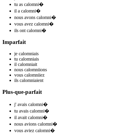
tu
as calomni
�
il
a calomni
�
nous
avons calomni
�
vous
avez calomni
�
ils
ont calomni
�
Imparfait
je
calomni
ais
tu
calomni
ais
il
calomni
ait
nous
calomni
ions
vous
calomni
iez
ils
calomni
aient
Plus-que-parfait
j'
avais calomni
�
tu
avais calomni
�
il
avait calomni
�
nous
avions calomni
�
vous
aviez calomni
�