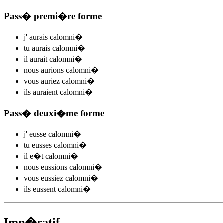
Pass� premi�re forme
j'
aurais calomni
�
tu
aurais calomni
�
il
aurait calomni
�
nous
aurions calomni
�
vous
auriez calomni
�
ils
auraient calomni
�
Pass� deuxi�me forme
j'
eusse calomni
�
tu
eusses calomni
�
il
e�t calomni
�
nous
eussions calomni
�
vous
eussiez calomni
�
ils
eussent calomni
�
Imp�ratif