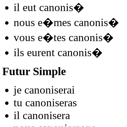
il
eut canonis
�
nous
e�mes canonis
�
vous
e�tes canonis
�
ils
eurent canonis
�
Futur Simple
je
canonis
e
r
ai
tu
canonis
e
r
as
il
canonis
e
r
a