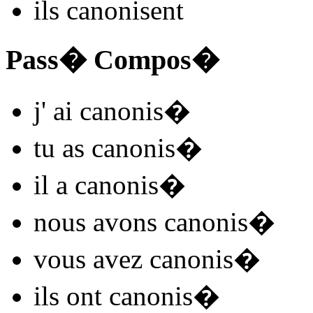
ils
canonis
ent
Pass� Compos�
j'
ai canonis
�
tu
as canonis
�
il
a canonis
�
nous
avons canonis
�
vous
avez canonis
�
ils
ont canonis
�