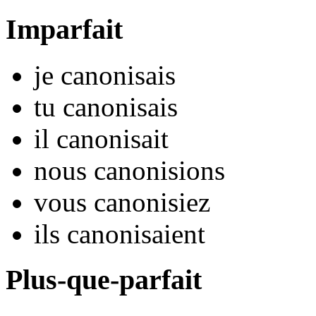
Imparfait
je
canonis
ais
tu
canonis
ais
il
canonis
ait
nous
canonis
ions
vous
canonis
iez
ils
canonis
aient
Plus-que-parfait