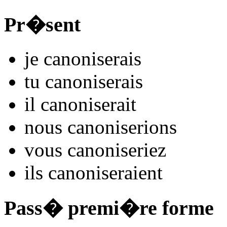
Pr�sent
je
canonis
e
r
ais
tu
canonis
e
r
ais
il
canonis
e
r
ait
nous
canonis
e
r
ions
vous
canonis
e
r
iez
ils
canonis
e
r
aient
Pass� premi�re forme