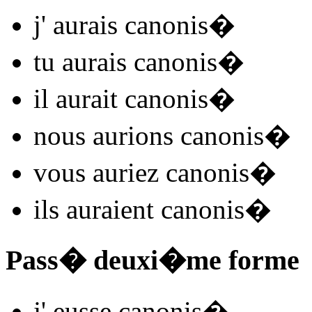
j'
aurais canonis
�
tu
aurais canonis
�
il
aurait canonis
�
nous
aurions canonis
�
vous
auriez canonis
�
ils
auraient canonis
�
Pass� deuxi�me forme
j'
eusse canonis
�