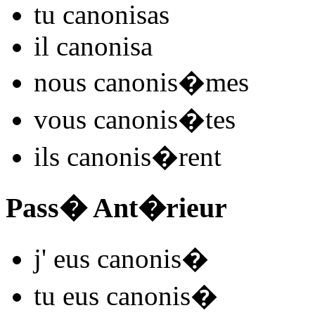
tu
canonis
as
il
canonis
a
nous
canonis
�mes
vous
canonis
�tes
ils
canonis
�rent
Pass� Ant�rieur
j'
eus canonis
�
tu
eus canonis
�