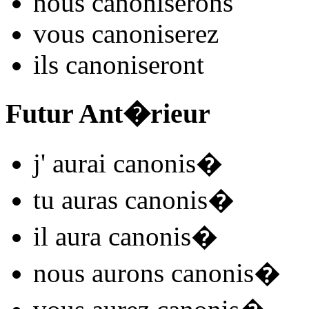
nous
canonis
e
r
ons
vous
canonis
e
r
ez
ils
canonis
e
r
ont
Futur Ant�rieur
j'
aurai canonis
�
tu
auras canonis
�
il
aura canonis
�
nous
aurons canonis
�