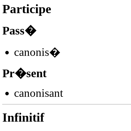
Participe
Pass�
canonis
�
Pr�sent
canonis
ant
Infinitif