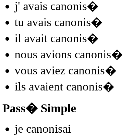
j'
avais canonis
�
tu
avais canonis
�
il
avait canonis
�
nous
avions canonis
�
vous
aviez canonis
�
ils
avaient canonis
�
Pass� Simple
je
canonis
ai