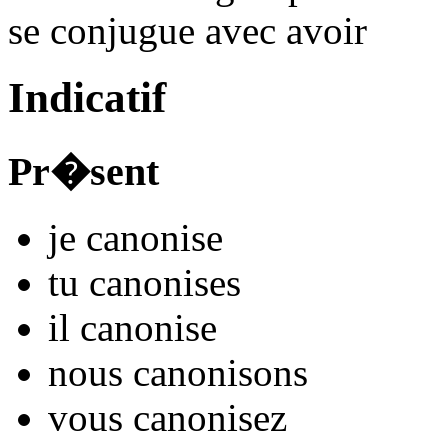
se conjugue avec
avoir
Indicatif
Pr�sent
je
canonis
e
tu
canonis
es
il
canonis
e
nous
canonis
ons
vous
canonis
ez