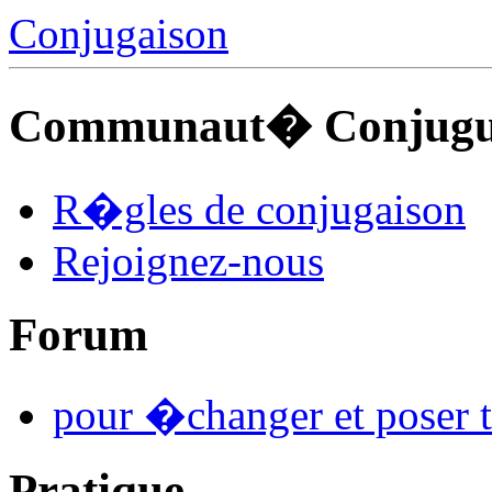
Conjugaison
Communaut� Conjuguo
R�gles de conjugaison
Rejoignez-nous
Forum
pour �changer et poser t
Pratique