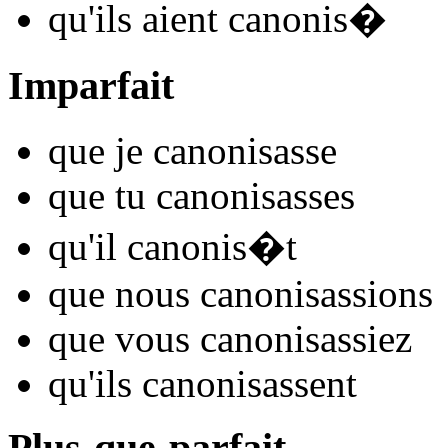
qu'ils
aient canonis
�
Imparfait
que je
canonis
asse
que tu
canonis
asses
qu'il
canonis
�t
que nous
canonis
assions
que vous
canonis
assiez
qu'ils
canonis
assent
Plus-que-parfait