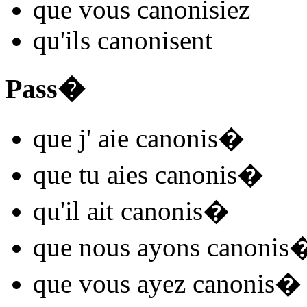
que vous
canonis
iez
qu'ils
canonis
ent
Pass�
que j'
aie canonis
�
que tu
aies canonis
�
qu'il
ait canonis
�
que nous
ayons canonis
que vous
ayez canonis
�