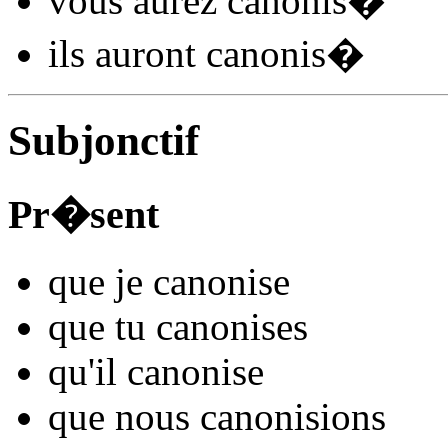
vous
aurez canonis
�
ils
auront canonis
�
Subjonctif
Pr�sent
que je
canonis
e
que tu
canonis
es
qu'il
canonis
e
que nous
canonis
ions