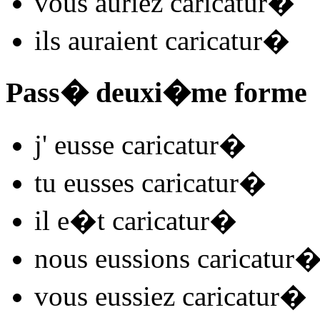
vous
auriez caricatur
�
ils
auraient caricatur
�
Pass� deuxi�me forme
j'
eusse caricatur
�
tu
eusses caricatur
�
il
e�t caricatur
�
nous
eussions caricatur
vous
eussiez caricatur
�