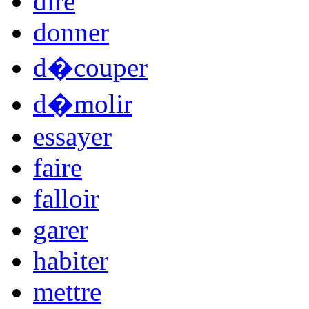
dire
donner
d�couper
d�molir
essayer
faire
falloir
garer
habiter
mettre