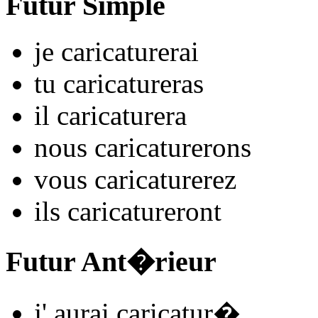
Futur Simple
je
caricatur
e
r
ai
tu
caricatur
e
r
as
il
caricatur
e
r
a
nous
caricatur
e
r
ons
vous
caricatur
e
r
ez
ils
caricatur
e
r
ont
Futur Ant�rieur
j'
aurai caricatur
�