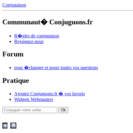
Conjugaison
Communaut� Conjuguons.fr
R�gles de conjugaison
Rejoignez-nous
Forum
pour �changer et poser toutes vos questions
Pratique
Ajoutez Conjuguons.fr � vos favoris
Widgets Webmasters