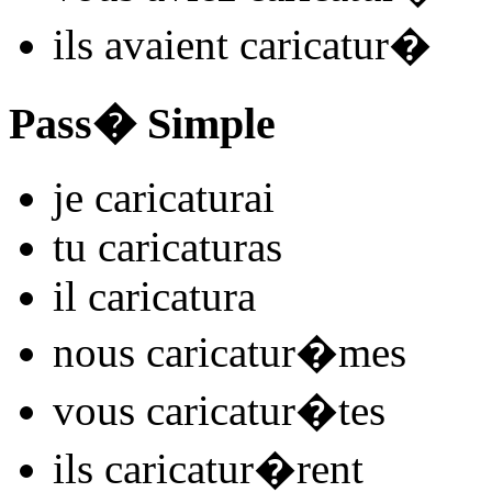
ils
avaient caricatur
�
Pass� Simple
je
caricatur
ai
tu
caricatur
as
il
caricatur
a
nous
caricatur
�mes
vous
caricatur
�tes
ils
caricatur
�rent