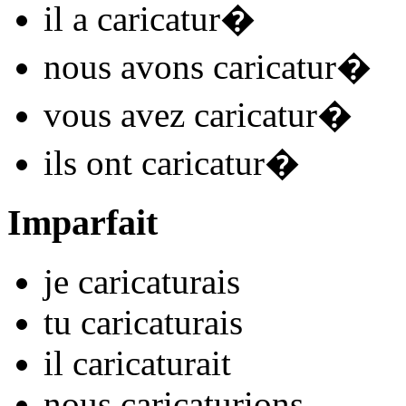
il
a caricatur
�
nous
avons caricatur
�
vous
avez caricatur
�
ils
ont caricatur
�
Imparfait
je
caricatur
ais
tu
caricatur
ais
il
caricatur
ait
nous
caricatur
ions