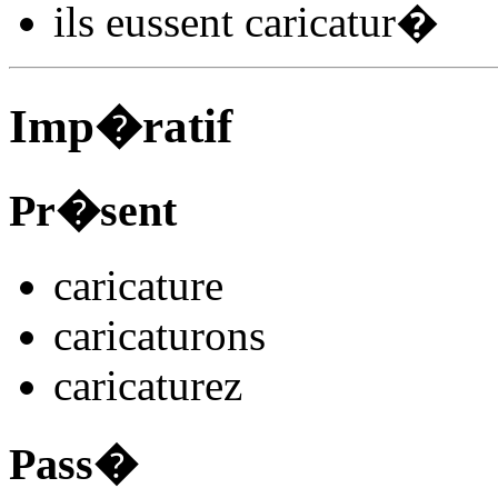
ils
eussent caricatur
�
Imp�ratif
Pr�sent
caricatur
e
caricatur
ons
caricatur
ez
Pass�