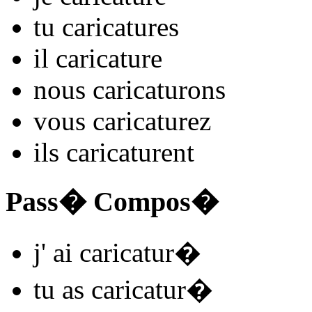
tu
caricatur
es
il
caricatur
e
nous
caricatur
ons
vous
caricatur
ez
ils
caricatur
ent
Pass� Compos�
j'
ai caricatur
�
tu
as caricatur
�