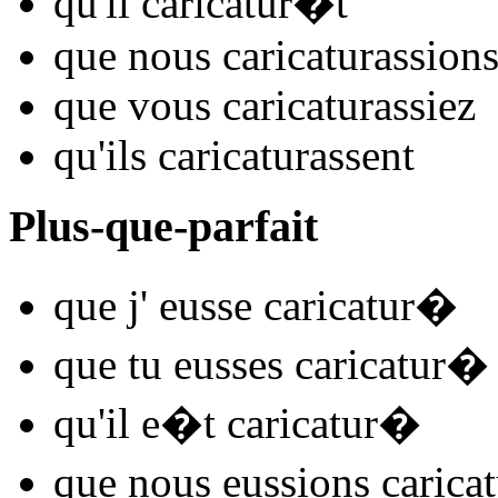
qu'il
caricatur
�t
que nous
caricatur
assion
que vous
caricatur
assiez
qu'ils
caricatur
assent
Plus-que-parfait
que j'
eusse caricatur
�
que tu
eusses caricatur
�
qu'il
e�t caricatur
�
que nous
eussions caricat