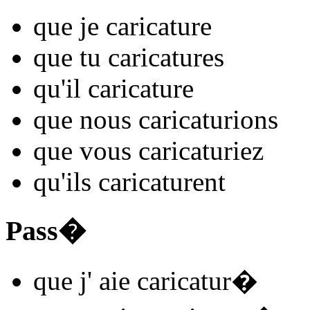
que je
caricatur
e
que tu
caricatur
es
qu'il
caricatur
e
que nous
caricatur
ions
que vous
caricatur
iez
qu'ils
caricatur
ent
Pass�
que j'
aie caricatur
�