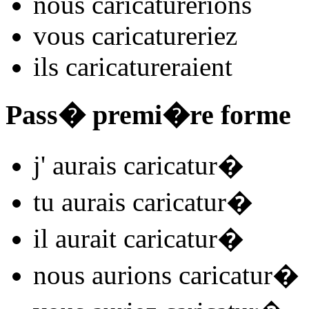
nous
caricatur
e
r
ions
vous
caricatur
e
r
iez
ils
caricatur
e
r
aient
Pass� premi�re forme
j'
aurais caricatur
�
tu
aurais caricatur
�
il
aurait caricatur
�
nous
aurions caricatur
�