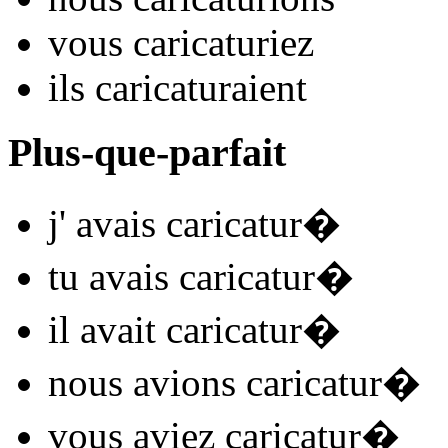
vous
caricatur
iez
ils
caricatur
aient
Plus-que-parfait
j'
avais caricatur
�
tu
avais caricatur
�
il
avait caricatur
�
nous
avions caricatur
�
vous
aviez caricatur
�