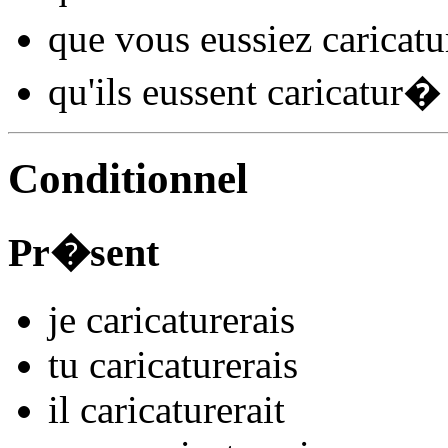
que vous
eussiez caricatu
qu'ils
eussent caricatur
�
Conditionnel
Pr�sent
je
caricatur
e
r
ais
tu
caricatur
e
r
ais
il
caricatur
e
r
ait