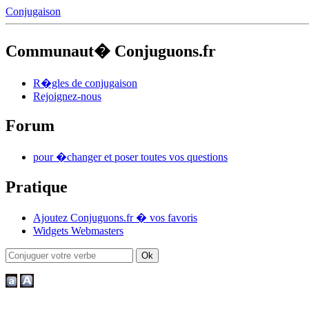
Conjugaison
Communaut� Conjuguons.fr
R�gles de conjugaison
Rejoignez-nous
Forum
pour �changer et poser toutes vos questions
Pratique
Ajoutez Conjuguons.fr � vos favoris
Widgets Webmasters