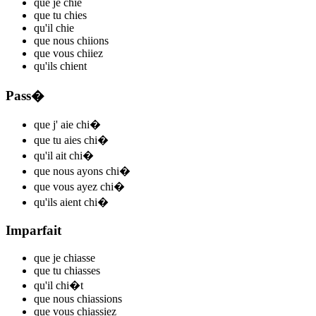
que je
chi
e
que tu
chi
es
qu'il
chi
e
que nous
chi
ions
que vous
chi
iez
qu'ils
chi
ent
Pass�
que j'
aie chi
�
que tu
aies chi
�
qu'il
ait chi
�
que nous
ayons chi
�
que vous
ayez chi
�
qu'ils
aient chi
�
Imparfait
que je
chi
asse
que tu
chi
asses
qu'il
chi
�t
que nous
chi
assions
que vous
chi
assiez