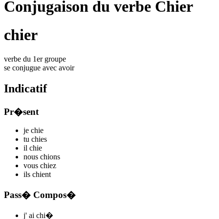
Conjugaison du verbe Chier
chier
verbe du 1er groupe
se conjugue avec
avoir
Indicatif
Pr�sent
je
chi
e
tu
chi
es
il
chi
e
nous
chi
ons
vous
chi
ez
ils
chi
ent
Pass� Compos�
j'
ai chi
�