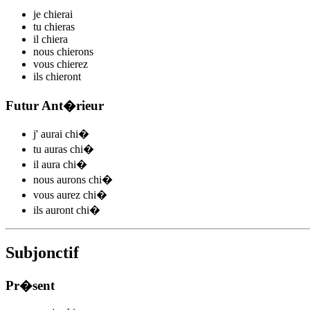
je
chi
e
r
ai
tu
chi
e
r
as
il
chi
e
r
a
nous
chi
e
r
ons
vous
chi
e
r
ez
ils
chi
e
r
ont
Futur Ant�rieur
j'
aurai chi
�
tu
auras chi
�
il
aura chi
�
nous
aurons chi
�
vous
aurez chi
�
ils
auront chi
�
Subjonctif
Pr�sent