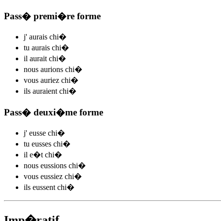
Pass� premi�re forme
j'
aurais chi
�
tu
aurais chi
�
il
aurait chi
�
nous
aurions chi
�
vous
auriez chi
�
ils
auraient chi
�
Pass� deuxi�me forme
j'
eusse chi
�
tu
eusses chi
�
il
e�t chi
�
nous
eussions chi
�
vous
eussiez chi
�
ils
eussent chi
�
Imp�ratif