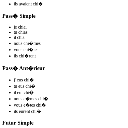
ils
avaient chi
�
Pass� Simple
je
chi
ai
tu
chi
as
il
chi
a
nous
chi
�mes
vous
chi
�tes
ils
chi
�rent
Pass� Ant�rieur
j'
eus chi
�
tu
eus chi
�
il
eut chi
�
nous
e�mes chi
�
vous
e�tes chi
�
ils
eurent chi
�
Futur Simple