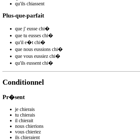
qu'ils
chi
assent
Plus-que-parfait
que j'
eusse chi
�
que tu
eusses chi
�
qu'il
e�t chi
�
que nous
eussions chi
�
que vous
eussiez chi
�
qu'ils
eussent chi
�
Conditionnel
Pr�sent
je
chi
e
r
ais
tu
chi
e
r
ais
il
chi
e
r
ait
nous
chi
e
r
ions
vous
chi
e
r
iez
ils
chi
e
r
aient