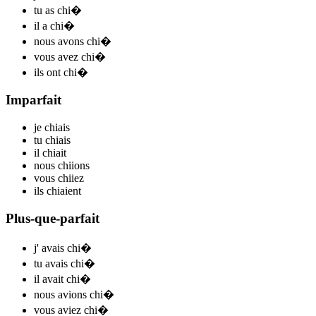
tu
as chi
�
il
a chi
�
nous
avons chi
�
vous
avez chi
�
ils
ont chi
�
Imparfait
je
chi
ais
tu
chi
ais
il
chi
ait
nous
chi
ions
vous
chi
iez
ils
chi
aient
Plus-que-parfait
j'
avais chi
�
tu
avais chi
�
il
avait chi
�
nous
avions chi
�
vous
aviez chi
�