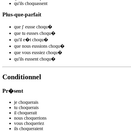
qu'ils
choqu
assent
Plus-que-parfait
que j'
eusse choqu
�
que tu
eusses choqu
�
qu'il
e�t choqu
�
que nous
eussions choqu
�
que vous
eussiez choqu
�
qu'ils
eussent choqu
�
Conditionnel
Pr�sent
je
choqu
e
r
ais
tu
choqu
e
r
ais
il
choqu
e
r
ait
nous
choqu
e
r
ions
vous
choqu
e
r
iez
ils
choqu
e
r
aient