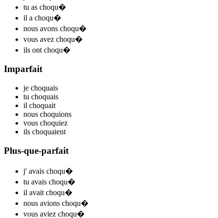
tu
as choqu
�
il
a choqu
�
nous
avons choqu
�
vous
avez choqu
�
ils
ont choqu
�
Imparfait
je
choqu
ais
tu
choqu
ais
il
choqu
ait
nous
choqu
ions
vous
choqu
iez
ils
choqu
aient
Plus-que-parfait
j'
avais choqu
�
tu
avais choqu
�
il
avait choqu
�
nous
avions choqu
�
vous
aviez choqu
�