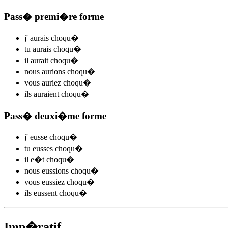
Pass� premi�re forme
j'
aurais choqu
�
tu
aurais choqu
�
il
aurait choqu
�
nous
aurions choqu
�
vous
auriez choqu
�
ils
auraient choqu
�
Pass� deuxi�me forme
j'
eusse choqu
�
tu
eusses choqu
�
il
e�t choqu
�
nous
eussions choqu
�
vous
eussiez choqu
�
ils
eussent choqu
�
Imp�ratif