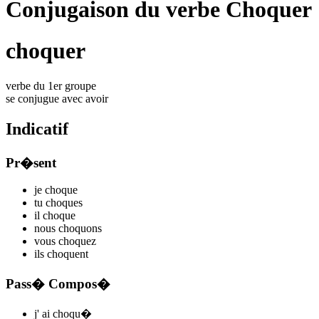
Conjugaison du verbe Choquer
choquer
verbe du 1er groupe
se conjugue avec
avoir
Indicatif
Pr�sent
je
choqu
e
tu
choqu
es
il
choqu
e
nous
choqu
ons
vous
choqu
ez
ils
choqu
ent
Pass� Compos�
j'
ai choqu
�