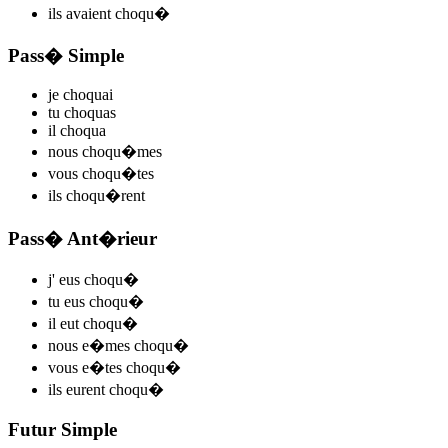
ils
avaient choqu
�
Pass� Simple
je
choqu
ai
tu
choqu
as
il
choqu
a
nous
choqu
�mes
vous
choqu
�tes
ils
choqu
�rent
Pass� Ant�rieur
j'
eus choqu
�
tu
eus choqu
�
il
eut choqu
�
nous
e�mes choqu
�
vous
e�tes choqu
�
ils
eurent choqu
�
Futur Simple