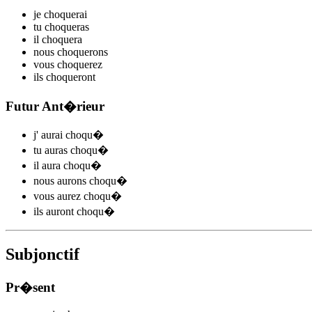
je
choqu
e
r
ai
tu
choqu
e
r
as
il
choqu
e
r
a
nous
choqu
e
r
ons
vous
choqu
e
r
ez
ils
choqu
e
r
ont
Futur Ant�rieur
j'
aurai choqu
�
tu
auras choqu
�
il
aura choqu
�
nous
aurons choqu
�
vous
aurez choqu
�
ils
auront choqu
�
Subjonctif
Pr�sent