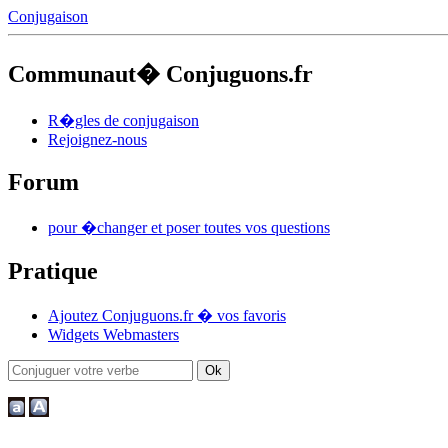
Conjugaison
Communaut� Conjuguons.fr
R�gles de conjugaison
Rejoignez-nous
Forum
pour �changer et poser toutes vos questions
Pratique
Ajoutez Conjuguons.fr � vos favoris
Widgets Webmasters