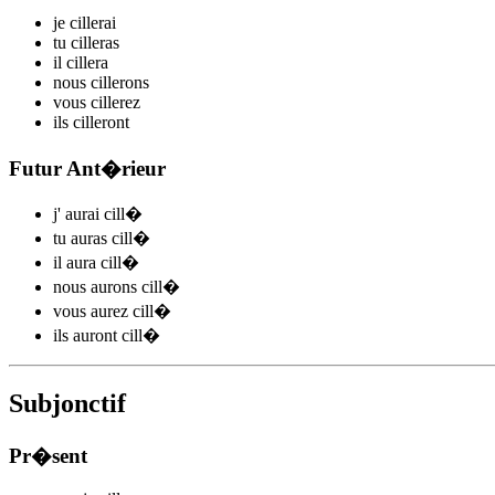
je
cill
e
r
ai
tu
cill
e
r
as
il
cill
e
r
a
nous
cill
e
r
ons
vous
cill
e
r
ez
ils
cill
e
r
ont
Futur Ant�rieur
j'
aurai cill
�
tu
auras cill
�
il
aura cill
�
nous
aurons cill
�
vous
aurez cill
�
ils
auront cill
�
Subjonctif
Pr�sent