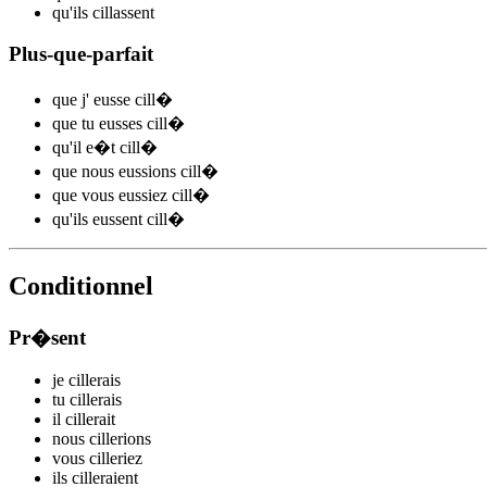
qu'ils
cill
assent
Plus-que-parfait
que j'
eusse cill
�
que tu
eusses cill
�
qu'il
e�t cill
�
que nous
eussions cill
�
que vous
eussiez cill
�
qu'ils
eussent cill
�
Conditionnel
Pr�sent
je
cill
e
r
ais
tu
cill
e
r
ais
il
cill
e
r
ait
nous
cill
e
r
ions
vous
cill
e
r
iez
ils
cill
e
r
aient