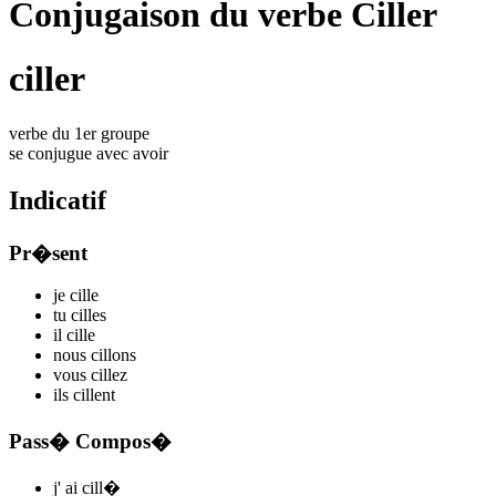
Conjugaison du verbe Ciller
ciller
verbe du 1er groupe
se conjugue avec
avoir
Indicatif
Pr�sent
je
cill
e
tu
cill
es
il
cill
e
nous
cill
ons
vous
cill
ez
ils
cill
ent
Pass� Compos�
j'
ai cill
�