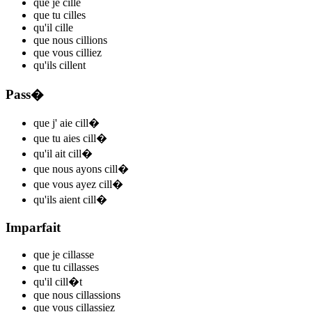
que je
cill
e
que tu
cill
es
qu'il
cill
e
que nous
cill
ions
que vous
cill
iez
qu'ils
cill
ent
Pass�
que j'
aie cill
�
que tu
aies cill
�
qu'il
ait cill
�
que nous
ayons cill
�
que vous
ayez cill
�
qu'ils
aient cill
�
Imparfait
que je
cill
asse
que tu
cill
asses
qu'il
cill
�t
que nous
cill
assions
que vous
cill
assiez