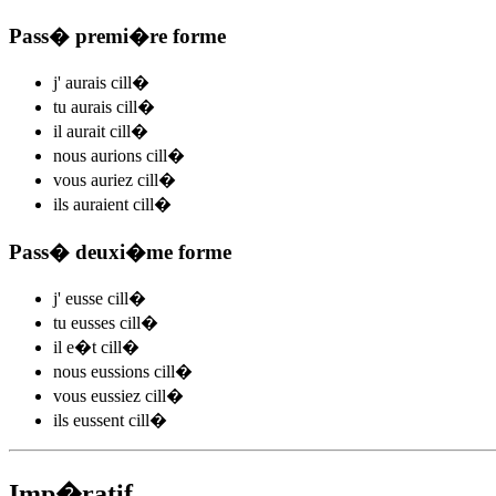
Pass� premi�re forme
j'
aurais cill
�
tu
aurais cill
�
il
aurait cill
�
nous
aurions cill
�
vous
auriez cill
�
ils
auraient cill
�
Pass� deuxi�me forme
j'
eusse cill
�
tu
eusses cill
�
il
e�t cill
�
nous
eussions cill
�
vous
eussiez cill
�
ils
eussent cill
�
Imp�ratif