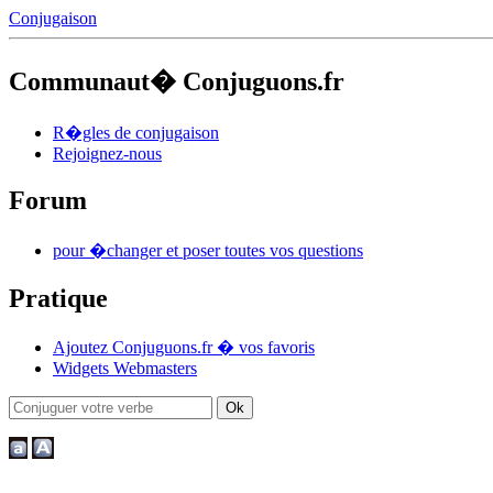
Conjugaison
Communaut� Conjuguons.fr
R�gles de conjugaison
Rejoignez-nous
Forum
pour �changer et poser toutes vos questions
Pratique
Ajoutez Conjuguons.fr � vos favoris
Widgets Webmasters