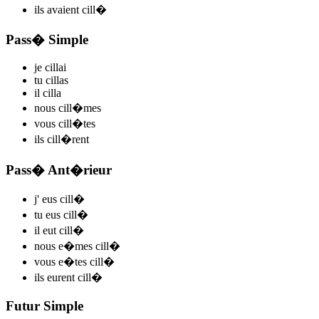
ils
avaient cill
�
Pass� Simple
je
cill
ai
tu
cill
as
il
cill
a
nous
cill
�mes
vous
cill
�tes
ils
cill
�rent
Pass� Ant�rieur
j'
eus cill
�
tu
eus cill
�
il
eut cill
�
nous
e�mes cill
�
vous
e�tes cill
�
ils
eurent cill
�
Futur Simple