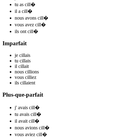
tu
as cill
�
il
a cill
�
nous
avons cill
�
vous
avez cill
�
ils
ont cill
�
Imparfait
je
cill
ais
tu
cill
ais
il
cill
ait
nous
cill
ions
vous
cill
iez
ils
cill
aient
Plus-que-parfait
j'
avais cill
�
tu
avais cill
�
il
avait cill
�
nous
avions cill
�
vous
aviez cill
�