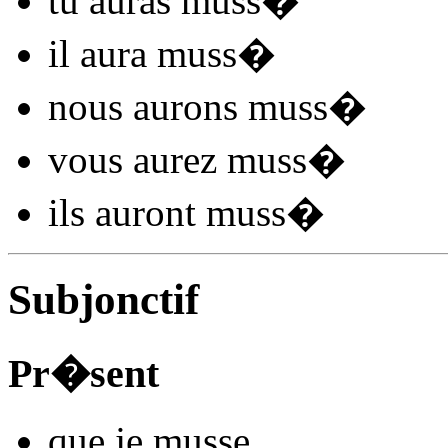
tu
auras muss
�
il
aura muss
�
nous
aurons muss
�
vous
aurez muss
�
ils
auront muss
�
Subjonctif
Pr�sent
que je
muss
e