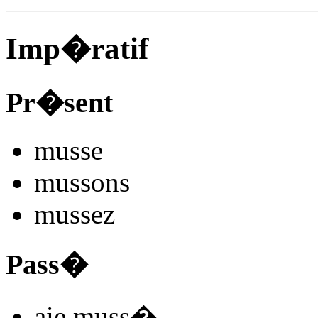
Imp�ratif
Pr�sent
muss
e
muss
ons
muss
ez
Pass�
aie muss
�