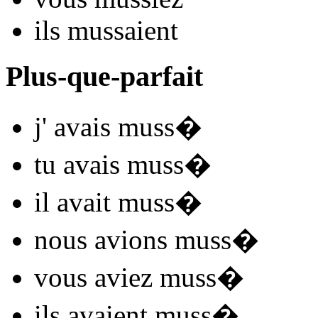
ils
muss
aient
Plus-que-parfait
j'
avais muss
�
tu
avais muss
�
il
avait muss
�
nous
avions muss
�
vous
aviez muss
�
ils
avaient muss
�