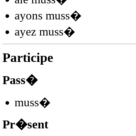
ayons muss
�
ayez muss
�
Participe
Pass�
muss
�
Pr�sent