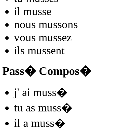
il
muss
e
nous
muss
ons
vous
muss
ez
ils
muss
ent
Pass� Compos�
j'
ai muss
�
tu
as muss
�
il
a muss
�