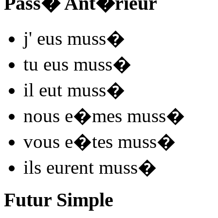
Pass� Ant�rieur
j'
eus muss
�
tu
eus muss
�
il
eut muss
�
nous
e�mes muss
�
vous
e�tes muss
�
ils
eurent muss
�
Futur Simple