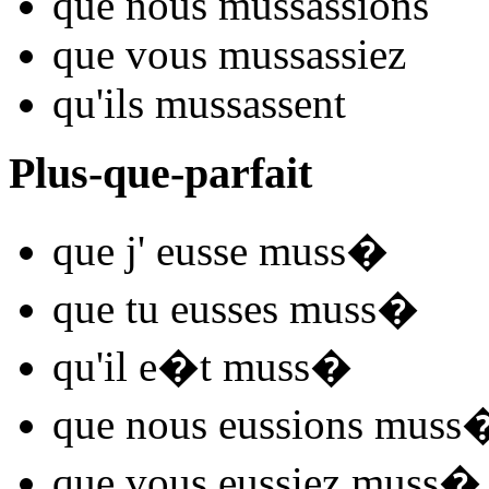
que nous
muss
assions
que vous
muss
assiez
qu'ils
muss
assent
Plus-que-parfait
que j'
eusse muss
�
que tu
eusses muss
�
qu'il
e�t muss
�
que nous
eussions muss
que vous
eussiez muss
�