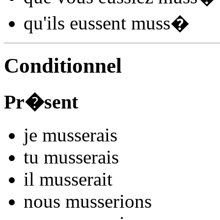
qu'ils
eussent muss
�
Conditionnel
Pr�sent
je
muss
e
r
ais
tu
muss
e
r
ais
il
muss
e
r
ait
nous
muss
e
r
ions