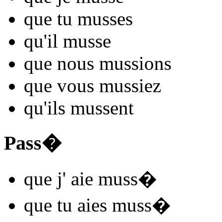
que tu
muss
es
qu'il
muss
e
que nous
muss
ions
que vous
muss
iez
qu'ils
muss
ent
Pass�
que j'
aie muss
�
que tu
aies muss
�