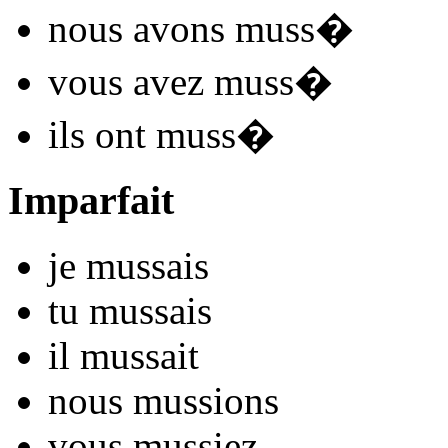
nous
avons muss
�
vous
avez muss
�
ils
ont muss
�
Imparfait
je
muss
ais
tu
muss
ais
il
muss
ait
nous
muss
ions
vous
muss
iez