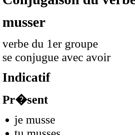
musser
verbe du 1er groupe
se conjugue avec
avoir
Indicatif
Pr�sent
je
muss
e
tu
muss
es