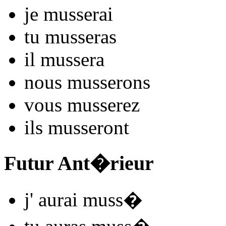
je
muss
e
r
ai
tu
muss
e
r
as
il
muss
e
r
a
nous
muss
e
r
ons
vous
muss
e
r
ez
ils
muss
e
r
ont
Futur Ant�rieur
j'
aurai muss
�