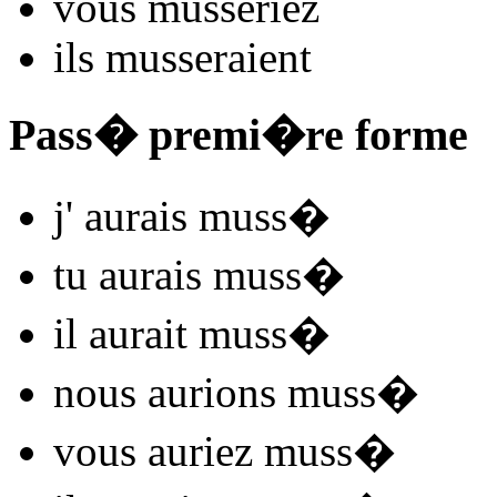
vous
muss
e
r
iez
ils
muss
e
r
aient
Pass� premi�re forme
j'
aurais muss
�
tu
aurais muss
�
il
aurait muss
�
nous
aurions muss
�
vous
auriez muss
�