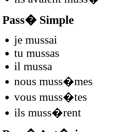
Pass� Simple
je
muss
ai
tu
muss
as
il
muss
a
nous
muss
�mes
vous
muss
�tes
ils
muss
�rent