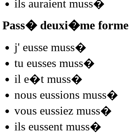
ils
auraient muss
�
Pass� deuxi�me forme
j'
eusse muss
�
tu
eusses muss
�
il
e�t muss
�
nous
eussions muss
�
vous
eussiez muss
�
ils
eussent muss
�