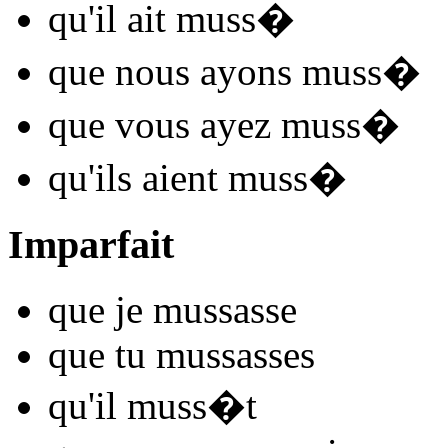
qu'il
ait muss
�
que nous
ayons muss
�
que vous
ayez muss
�
qu'ils
aient muss
�
Imparfait
que je
muss
asse
que tu
muss
asses
qu'il
muss
�t