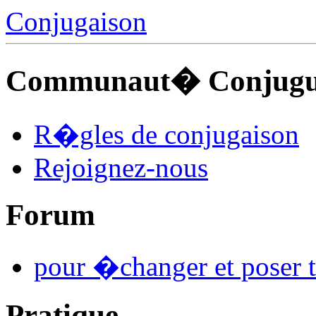
Conjugaison
Communaut� Conjuguo
R�gles de conjugaison
Rejoignez-nous
Forum
pour �changer et poser t
Pratique