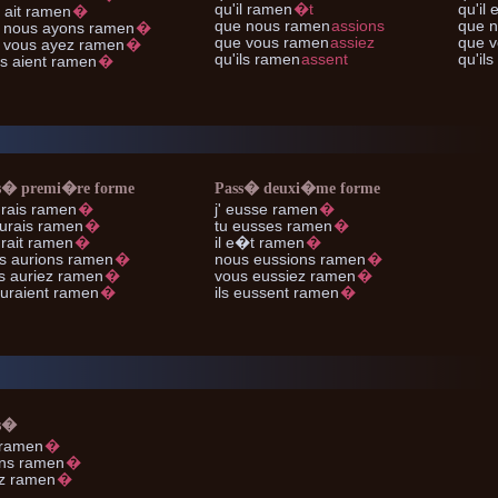
qu'il
ramen
�t
qu'il
e
l
ait ramen
�
que nous
ramen
assions
que 
 nous
ayons ramen
�
que vous
ramen
assiez
que v
 vous
ayez ramen
�
qu'ils
ramen
assent
qu'ils
ls
aient ramen
�
s� premi�re forme
Pass� deuxi�me forme
rais ramen
�
j'
eusse ramen
�
urais ramen
�
tu
eusses ramen
�
rait ramen
�
il
e�t ramen
�
s
aurions ramen
�
nous
eussions ramen
�
s
auriez ramen
�
vous
eussiez ramen
�
uraient ramen
�
ils
eussent ramen
�
s�
 ramen
�
ns ramen
�
z ramen
�