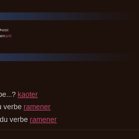
sent
en
ant
be...?
kaoter
u verbe
ramener
 du verbe
ramener