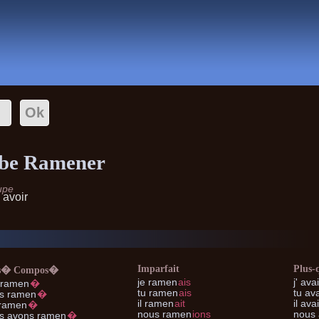
Conjugaison
rbe Ramener
upe
avoir
c
Imparfait
Plus-
s� Compos�
je
ramen
ais
j'
avai
 ramen
�
tu
ramen
ais
tu
ava
s ramen
�
il
ramen
ait
il
avai
ramen
�
nous
ramen
ions
nous
s
avons ramen
�