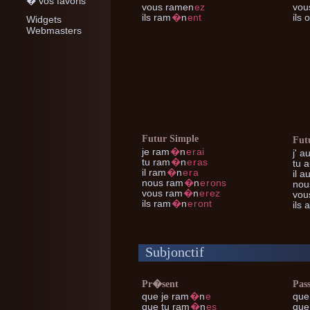
� vos favoris
vous
ramen
ez
vou
ils
ram
�
n
ent
ils
o
Widgets
Webmasters
Futur Simple
Fut
je
ram
�
n
e
r
ai
j'
au
tu
ram
�
n
e
r
as
tu
a
il
ram
�
n
e
r
a
il
au
nous
ram
�
n
e
r
ons
nou
vous
ram
�
n
e
r
ez
vou
ils
ram
�
n
e
r
ont
ils
a
Subjonctif
Pr�sent
Pas
que je
ram
�
n
e
que 
que tu
ram
�
n
es
que