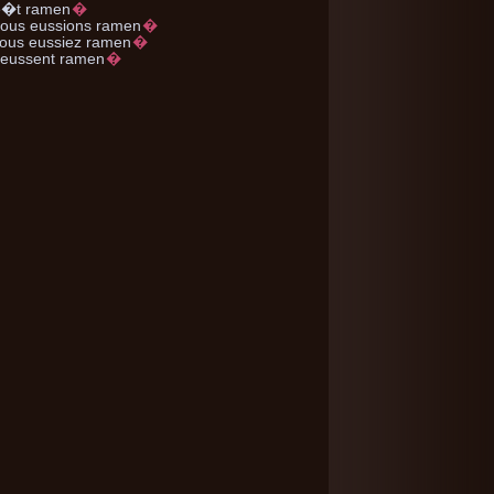
�t ramen
�
nous
eussions ramen
�
ous
eussiez ramen
�
eussent ramen
�