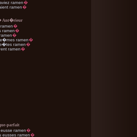
aviez ramen
�
ient ramen
�
� Ant�rieur
 ramen
�
 ramen
�
 ramen
�
e�mes ramen
�
e�tes ramen
�
ent ramen
�
que-parfait
eusse ramen
�
u
eusses ramen
�