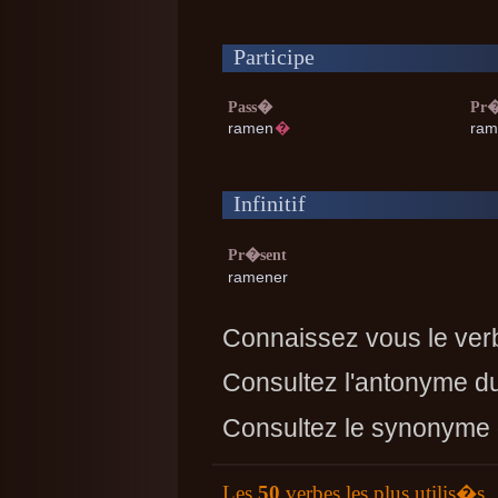
Participe
Pass�
Pr�
ramen
�
ram
Infinitif
Pr�sent
ramener
Connaissez vous le ver
Consultez l'antonyme d
Consultez le synonyme
Les
50
verbes les plus utilis�s