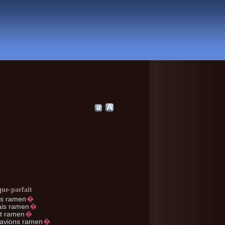
que-parfait
s ramen
�
is ramen
�
t ramen
�
avions ramen
�