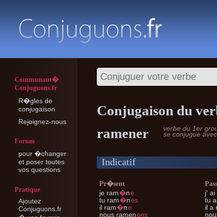
Communaut�
Conjuguons.fr
R�gles de
Conjugaison du ve
conjugaison
Rejoignez-nous
verbe du 1er gro
ramener
se conjugue ave
Forum
pour �changer
Indicatif
et poser toutes
vos questions
Pr�sent
Pas
Pratique
je
ram
�
n
e
j'
ai
tu
ram
�
n
es
tu
a
Ajoutez
il
ram
�
n
e
il
a 
Conjuguons.fr
nous
ramen
ons
nou