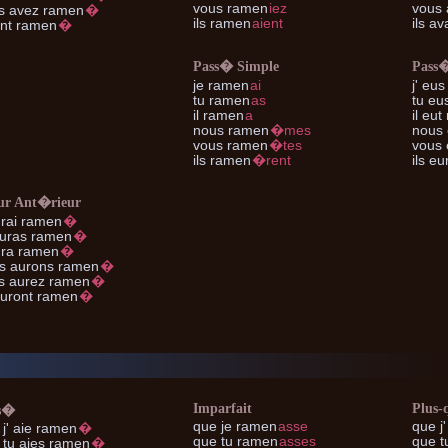
vous
ramen
iez
vous
s
avez ramen
�
ils
ramen
aient
ils
ava
nt ramen
�
Pass� Simple
Pass
je
ramen
ai
j'
eus
tu
ramen
as
tu
eus
il
ramen
a
il
eut
nous
ramen
�mes
nous
vous
ramen
�tes
vous
ils
ramen
�rent
ils
eur
ur Ant�rieur
rai ramen
�
uras ramen
�
ra ramen
�
s
aurons ramen
�
s
aurez ramen
�
uront ramen
�
Imparfait
Plus-
s�
que je
ramen
asse
que j'
j'
aie ramen
�
que tu
ramen
asses
que t
 tu
aies ramen
�