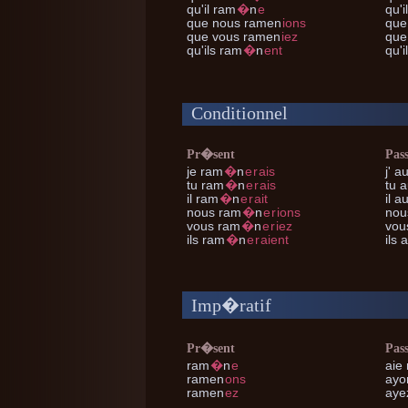
qu'il
ram
�
n
e
qu'i
que nous
ramen
ions
que
que vous
ramen
iez
que
qu'ils
ram
�
n
ent
qu'i
Conditionnel
Pr�sent
Pas
je
ram
�
n
e
r
ais
j'
au
tu
ram
�
n
e
r
ais
tu
a
il
ram
�
n
e
r
ait
il
au
nous
ram
�
n
e
r
ions
nou
vous
ram
�
n
e
r
iez
vou
ils
ram
�
n
e
r
aient
ils
a
Imp�ratif
Pr�sent
Pas
ram
�
n
e
aie
ramen
ons
ayo
ramen
ez
aye