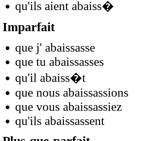
qu'ils
aient abaiss
�
Imparfait
que j'
abaiss
asse
que tu
abaiss
asses
qu'il
abaiss
�t
que nous
abaiss
assions
que vous
abaiss
assiez
qu'ils
abaiss
assent
Plus-que-parfait