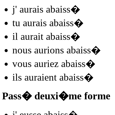
j'
aurais abaiss
�
tu
aurais abaiss
�
il
aurait abaiss
�
nous
aurions abaiss
�
vous
auriez abaiss
�
ils
auraient abaiss
�
Pass� deuxi�me forme
j'
eusse abaiss
�