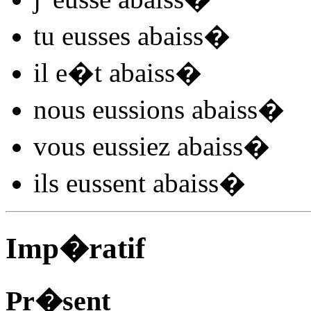
tu
eusses abaiss
�
il
e�t abaiss
�
nous
eussions abaiss
�
vous
eussiez abaiss
�
ils
eussent abaiss
�
Imp�ratif
Pr�sent