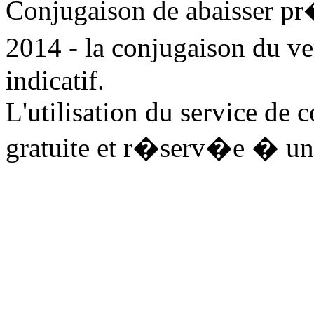
Conjugaison de abaisser p
2014 - la conjugaison du ve
indicatif.
L'utilisation du service de 
gratuite et r�serv�e � un 