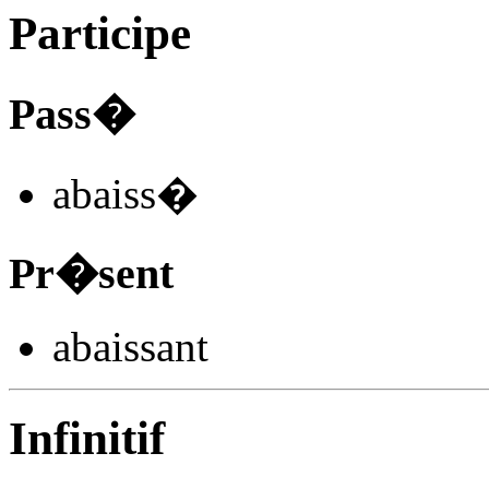
Participe
Pass�
abaiss
�
Pr�sent
abaiss
ant
Infinitif