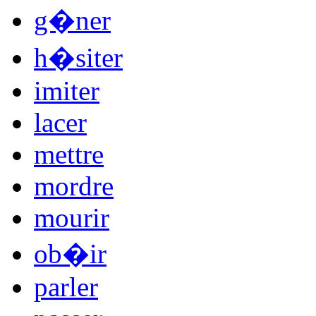
g�ner
h�siter
imiter
lacer
mettre
mordre
mourir
ob�ir
parler