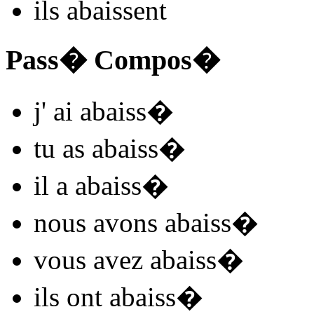
ils
abaiss
ent
Pass� Compos�
j'
ai abaiss
�
tu
as abaiss
�
il
a abaiss
�
nous
avons abaiss
�
vous
avez abaiss
�
ils
ont abaiss
�