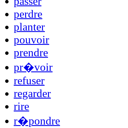
passer
perdre
planter
pouvoir
prendre
pr�voir
refuser
regarder
rire
r�pondre