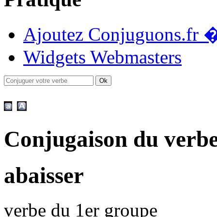
Ajoutez Conjuguons.fr �
Widgets Webmasters
Conjugaison du verbe
abaisser
verbe du 1er groupe