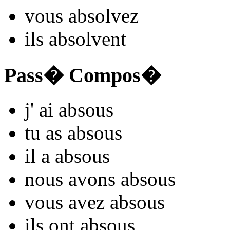
vous
abso
lvez
ils
abso
lvent
Pass� Compos�
j'
ai abso
us
tu
as abso
us
il
a abso
us
nous
avons abso
us
vous
avez abso
us
ils
ont abso
us