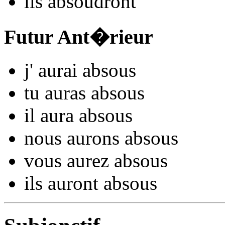
ils
abso
udront
Futur Ant�rieur
j'
aurai abso
us
tu
auras abso
us
il
aura abso
us
nous
aurons abso
us
vous
aurez abso
us
ils
auront abso
us