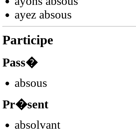
ayons abso
us
ayez abso
us
Participe
Pass�
abso
us
Pr�sent
abso
lvant