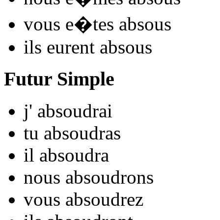
vous
e�tes abso
us
ils
eurent abso
us
Futur Simple
j'
abso
udrai
tu
abso
udras
il
abso
udra
nous
abso
udrons
vous
abso
udrez