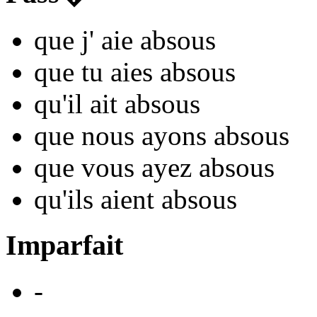
que j'
aie abso
us
que tu
aies abso
us
qu'il
ait abso
us
que nous
ayons abso
us
que vous
ayez abso
us
qu'ils
aient abso
us
Imparfait
-