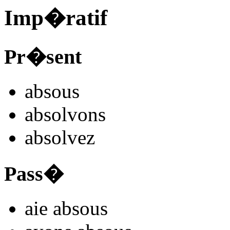
Imp�ratif
Pr�sent
abso
us
abso
lvons
abso
lvez
Pass�
aie abso
us