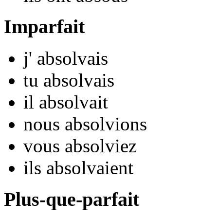
Imparfait
j'
abso
lvais
tu
abso
lvais
il
abso
lvait
nous
abso
lvions
vous
abso
lviez
ils
abso
lvaient
Plus-que-parfait