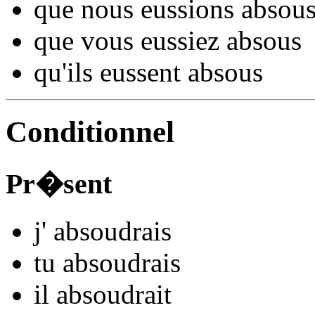
que nous
eussions abso
u
que vous
eussiez abso
us
qu'ils
eussent abso
us
Conditionnel
Pr�sent
j'
abso
udrais
tu
abso
udrais
il
abso
udrait