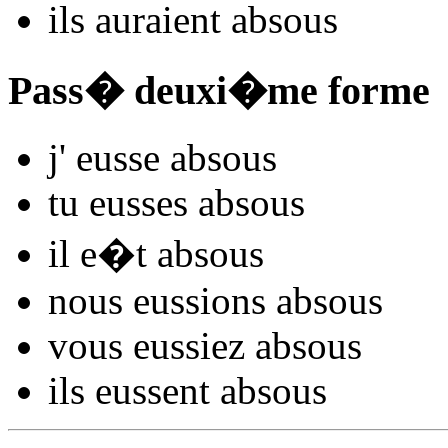
ils
auraient abso
us
Pass� deuxi�me forme
j'
eusse abso
us
tu
eusses abso
us
il
e�t abso
us
nous
eussions abso
us
vous
eussiez abso
us
ils
eussent abso
us