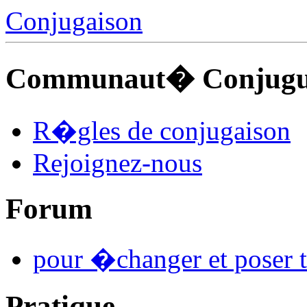
Conjugaison
Communaut� Conjuguo
R�gles de conjugaison
Rejoignez-nous
Forum
pour �changer et poser t
Pratique