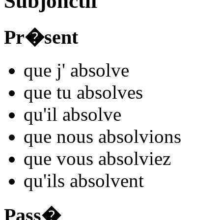
Subjonctif
Pr�sent
que j'
abso
lve
que tu
abso
lves
qu'il
abso
lve
que nous
abso
lvions
que vous
abso
lviez
qu'ils
abso
lvent
Pass�