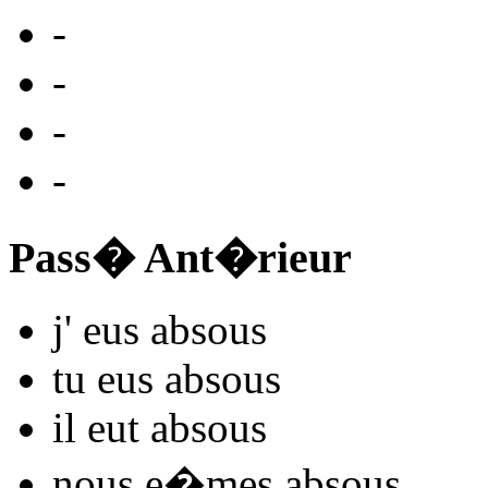
-
-
-
-
Pass� Ant�rieur
j'
eus abso
us
tu
eus abso
us
il
eut abso
us
nous
e�mes abso
us