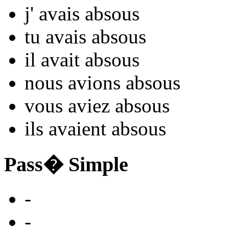
j'
avais abso
us
tu
avais abso
us
il
avait abso
us
nous
avions abso
us
vous
aviez abso
us
ils
avaient abso
us
Pass� Simple
-
-