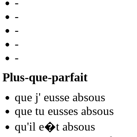
-
-
-
-
-
Plus-que-parfait
que j'
eusse abso
us
que tu
eusses abso
us
qu'il
e�t abso
us