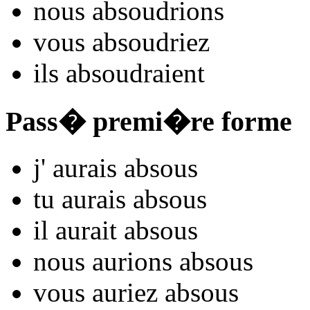
nous
abso
udrions
vous
abso
udriez
ils
abso
udraient
Pass� premi�re forme
j'
aurais abso
us
tu
aurais abso
us
il
aurait abso
us
nous
aurions abso
us
vous
auriez abso
us