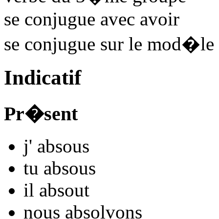
se conjugue avec
avoir
se conjugue sur le mod�le
Indicatif
Pr�sent
j'
abso
us
tu
abso
us
il
abso
ut
nous
abso
lvons