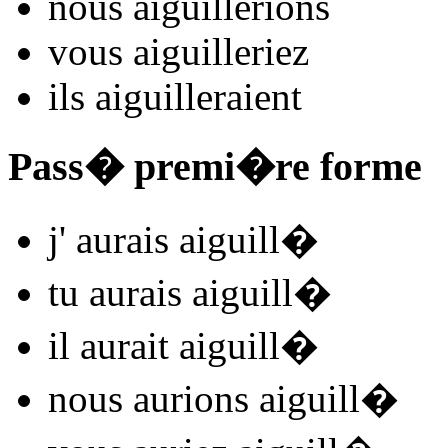
nous
aiguill
e
r
ions
vous
aiguill
e
r
iez
ils
aiguill
e
r
aient
Pass� premi�re forme
j'
aurais aiguill
�
tu
aurais aiguill
�
il
aurait aiguill
�
nous
aurions aiguill
�