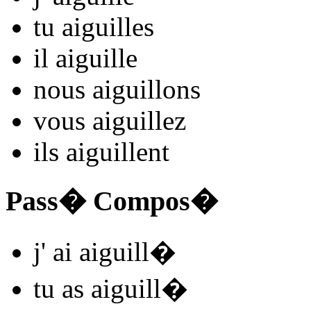
tu
aiguill
es
il
aiguill
e
nous
aiguill
ons
vous
aiguill
ez
ils
aiguill
ent
Pass� Compos�
j'
ai aiguill
�
tu
as aiguill
�