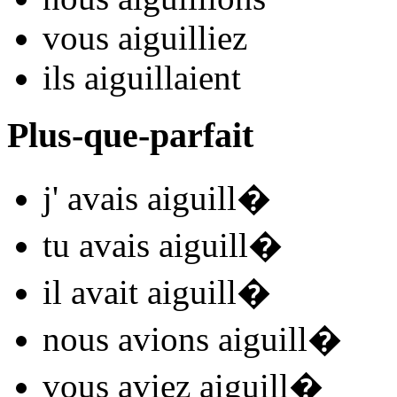
vous
aiguill
iez
ils
aiguill
aient
Plus-que-parfait
j'
avais aiguill
�
tu
avais aiguill
�
il
avait aiguill
�
nous
avions aiguill
�
vous
aviez aiguill
�