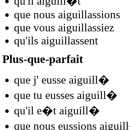
qu'il
aiguill
�t
que nous
aiguill
assions
que vous
aiguill
assiez
qu'ils
aiguill
assent
Plus-que-parfait
que j'
eusse aiguill
�
que tu
eusses aiguill
�
qu'il
e�t aiguill
�
que nous
eussions aiguill