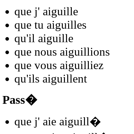
que j'
aiguill
e
que tu
aiguill
es
qu'il
aiguill
e
que nous
aiguill
ions
que vous
aiguill
iez
qu'ils
aiguill
ent
Pass�
que j'
aie aiguill
�