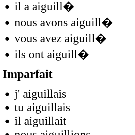
il
a aiguill
�
nous
avons aiguill
�
vous
avez aiguill
�
ils
ont aiguill
�
Imparfait
j'
aiguill
ais
tu
aiguill
ais
il
aiguill
ait
nous
aiguill
ions