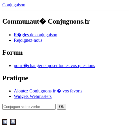
Conjugaison
Communaut� Conjuguons.fr
R�gles de conjugaison
Rejoignez-nous
Forum
pour �changer et poser toutes vos questions
Pratique
Ajoutez Conjuguons.fr � vos favoris
Widgets Webmasters