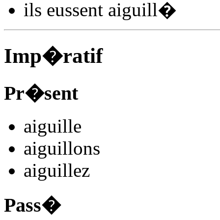
ils
eussent aiguill
�
Imp�ratif
Pr�sent
aiguill
e
aiguill
ons
aiguill
ez
Pass�