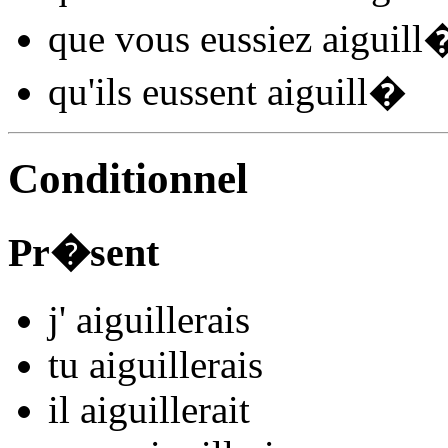
que vous
eussiez aiguill
qu'ils
eussent aiguill
�
Conditionnel
Pr�sent
j'
aiguill
e
r
ais
tu
aiguill
e
r
ais
il
aiguill
e
r
ait