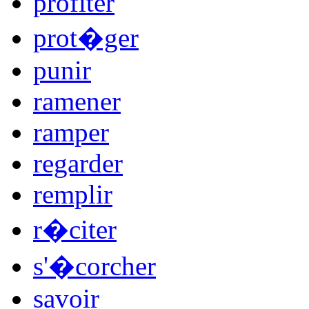
profiter
prot�ger
punir
ramener
ramper
regarder
remplir
r�citer
s'�corcher
savoir