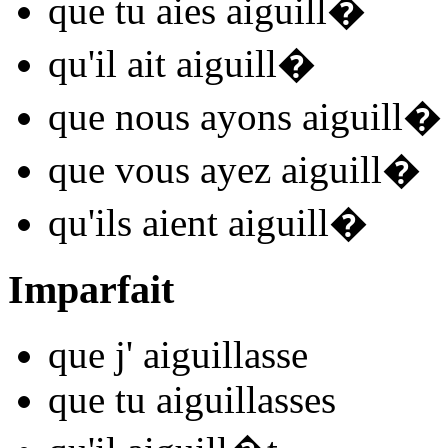
que tu
aies aiguill
�
qu'il
ait aiguill
�
que nous
ayons aiguill
�
que vous
ayez aiguill
�
qu'ils
aient aiguill
�
Imparfait
que j'
aiguill
asse
que tu
aiguill
asses