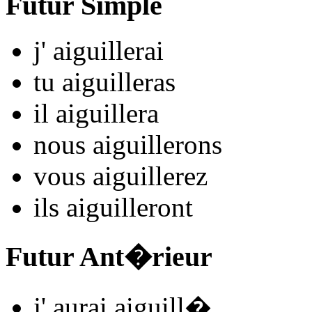
Futur Simple
j'
aiguill
e
r
ai
tu
aiguill
e
r
as
il
aiguill
e
r
a
nous
aiguill
e
r
ons
vous
aiguill
e
r
ez
ils
aiguill
e
r
ont
Futur Ant�rieur
j'
aurai aiguill
�