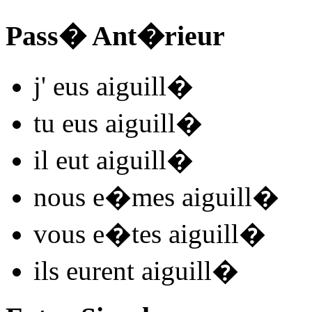
Pass� Ant�rieur
j'
eus aiguill
�
tu
eus aiguill
�
il
eut aiguill
�
nous
e�mes aiguill
�
vous
e�tes aiguill
�
ils
eurent aiguill
�