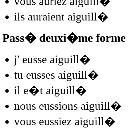
vous
auriez aiguill
�
ils
auraient aiguill
�
Pass� deuxi�me forme
j'
eusse aiguill
�
tu
eusses aiguill
�
il
e�t aiguill
�
nous
eussions aiguill
�
vous
eussiez aiguill
�