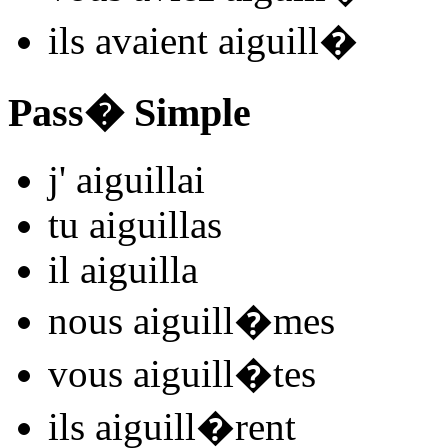
ils
avaient aiguill
�
Pass� Simple
j'
aiguill
ai
tu
aiguill
as
il
aiguill
a
nous
aiguill
�mes
vous
aiguill
�tes
ils
aiguill
�rent