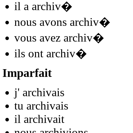
il
a archiv
�
nous
avons archiv
�
vous
avez archiv
�
ils
ont archiv
�
Imparfait
j'
archiv
ais
tu
archiv
ais
il
archiv
ait
nous
archiv
ions