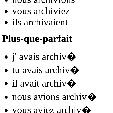
vous
archiv
iez
ils
archiv
aient
Plus-que-parfait
j'
avais archiv
�
tu
avais archiv
�
il
avait archiv
�
nous
avions archiv
�
vous
aviez archiv
�