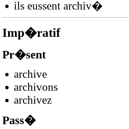
ils
eussent archiv
�
Imp�ratif
Pr�sent
archiv
e
archiv
ons
archiv
ez
Pass�