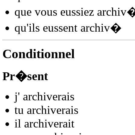
que vous
eussiez archiv
qu'ils
eussent archiv
�
Conditionnel
Pr�sent
j'
archiv
e
r
ais
tu
archiv
e
r
ais
il
archiv
e
r
ait