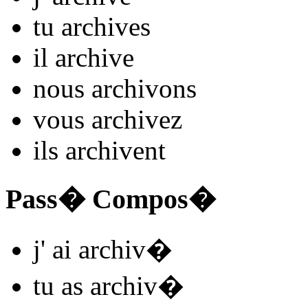
tu
archiv
es
il
archiv
e
nous
archiv
ons
vous
archiv
ez
ils
archiv
ent
Pass� Compos�
j'
ai archiv
�
tu
as archiv
�