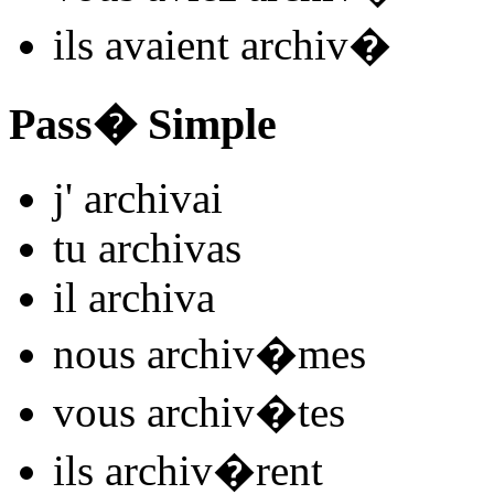
ils
avaient archiv
�
Pass� Simple
j'
archiv
ai
tu
archiv
as
il
archiv
a
nous
archiv
�mes
vous
archiv
�tes
ils
archiv
�rent