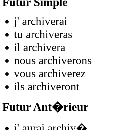
Futur Simple
j'
archiv
e
r
ai
tu
archiv
e
r
as
il
archiv
e
r
a
nous
archiv
e
r
ons
vous
archiv
e
r
ez
ils
archiv
e
r
ont
Futur Ant�rieur
j'
aurai archiv
�