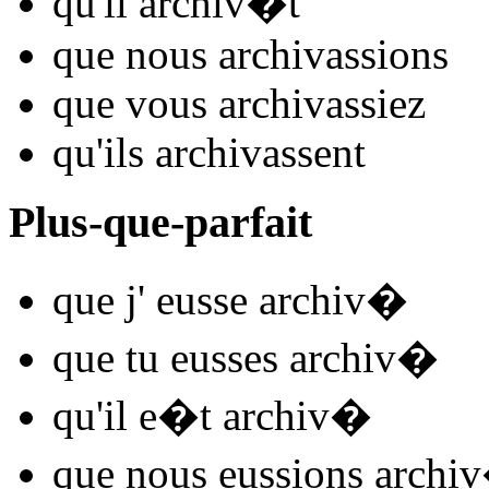
qu'il
archiv
�t
que nous
archiv
assions
que vous
archiv
assiez
qu'ils
archiv
assent
Plus-que-parfait
que j'
eusse archiv
�
que tu
eusses archiv
�
qu'il
e�t archiv
�
que nous
eussions archiv