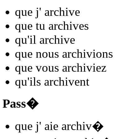
que j'
archiv
e
que tu
archiv
es
qu'il
archiv
e
que nous
archiv
ions
que vous
archiv
iez
qu'ils
archiv
ent
Pass�
que j'
aie archiv
�