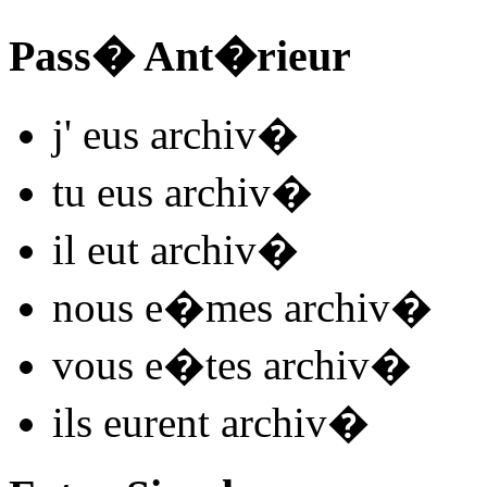
Pass� Ant�rieur
j'
eus archiv
�
tu
eus archiv
�
il
eut archiv
�
nous
e�mes archiv
�
vous
e�tes archiv
�
ils
eurent archiv
�