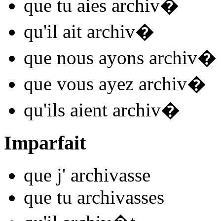
que tu
aies archiv
�
qu'il
ait archiv
�
que nous
ayons archiv
�
que vous
ayez archiv
�
qu'ils
aient archiv
�
Imparfait
que j'
archiv
asse
que tu
archiv
asses