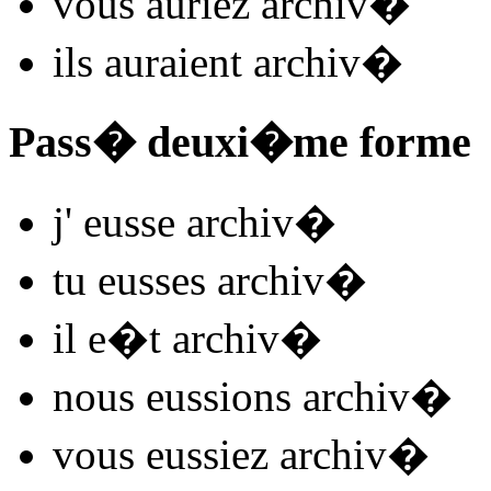
vous
auriez archiv
�
ils
auraient archiv
�
Pass� deuxi�me forme
j'
eusse archiv
�
tu
eusses archiv
�
il
e�t archiv
�
nous
eussions archiv
�
vous
eussiez archiv
�