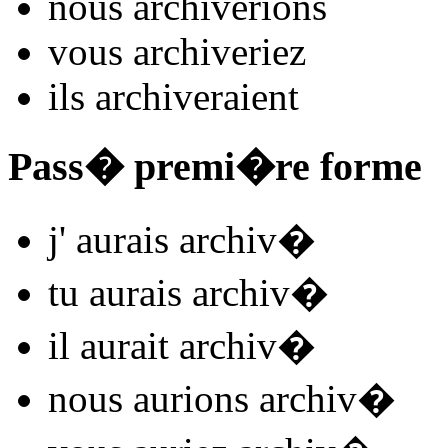
nous
archiv
e
r
ions
vous
archiv
e
r
iez
ils
archiv
e
r
aient
Pass� premi�re forme
j'
aurais archiv
�
tu
aurais archiv
�
il
aurait archiv
�
nous
aurions archiv
�