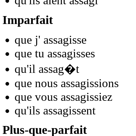
qu'ils
aient assag
i
Imparfait
que j'
assag
isse
que tu
assag
isses
qu'il
assag
�t
que nous
assag
issions
que vous
assag
issiez
qu'ils
assag
issent
Plus-que-parfait