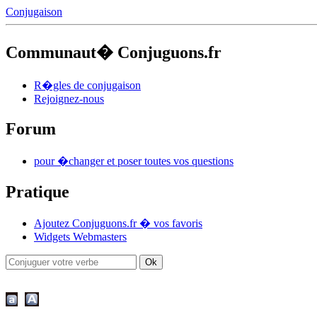
Conjugaison
Communaut� Conjuguons.fr
R�gles de conjugaison
Rejoignez-nous
Forum
pour �changer et poser toutes vos questions
Pratique
Ajoutez Conjuguons.fr � vos favoris
Widgets Webmasters