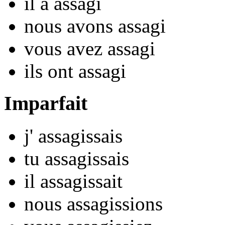
il
a assag
i
nous
avons assag
i
vous
avez assag
i
ils
ont assag
i
Imparfait
j'
assag
issais
tu
assag
issais
il
assag
issait
nous
assag
issions