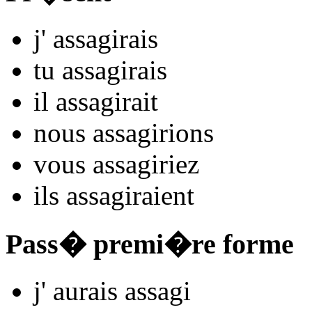
j'
assag
irais
tu
assag
irais
il
assag
irait
nous
assag
irions
vous
assag
iriez
ils
assag
iraient
Pass� premi�re forme
j'
aurais assag
i