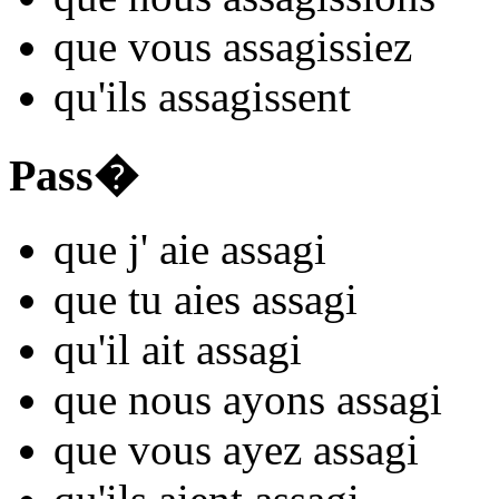
que vous
assag
issiez
qu'ils
assag
issent
Pass�
que j'
aie assag
i
que tu
aies assag
i
qu'il
ait assag
i
que nous
ayons assag
i
que vous
ayez assag
i