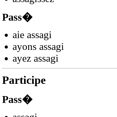
Pass�
aie assag
i
ayons assag
i
ayez assag
i
Participe
Pass�
assag
i