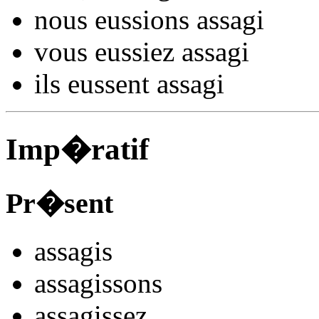
nous
eussions assag
i
vous
eussiez assag
i
ils
eussent assag
i
Imp�ratif
Pr�sent
assag
is
assag
issons
assag
issez