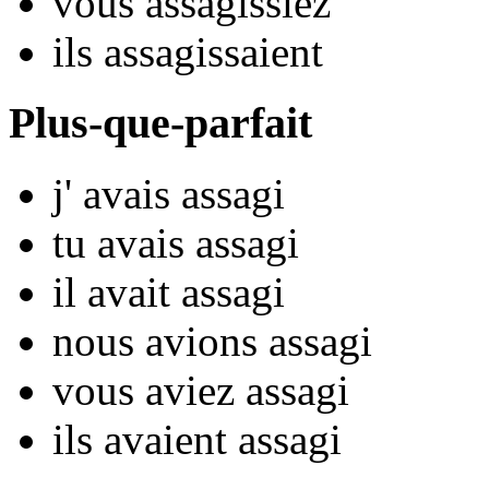
vous
assag
issiez
ils
assag
issaient
Plus-que-parfait
j'
avais assag
i
tu
avais assag
i
il
avait assag
i
nous
avions assag
i
vous
aviez assag
i
ils
avaient assag
i