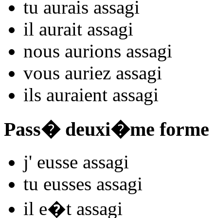
tu
aurais assag
i
il
aurait assag
i
nous
aurions assag
i
vous
auriez assag
i
ils
auraient assag
i
Pass� deuxi�me forme
j'
eusse assag
i
tu
eusses assag
i
il
e�t assag
i