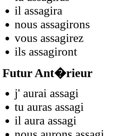
il
assag
ira
nous
assag
irons
vous
assag
irez
ils
assag
iront
Futur Ant�rieur
j'
aurai assag
i
tu
auras assag
i
il
aura assag
i
nous
aurons assag
i