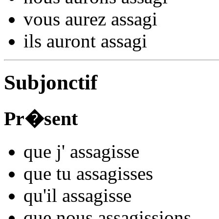
vous
aurez assag
i
ils
auront assag
i
Subjonctif
Pr�sent
que j'
assag
isse
que tu
assag
isses
qu'il
assag
isse
que nous
assag
issions