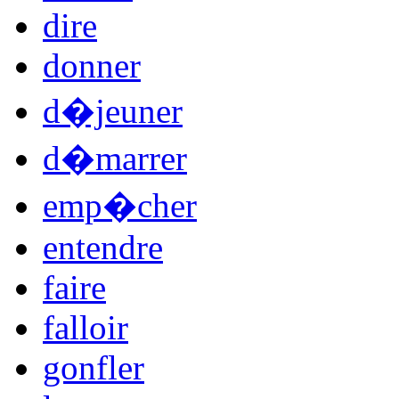
dire
donner
d�jeuner
d�marrer
emp�cher
entendre
faire
falloir
gonfler