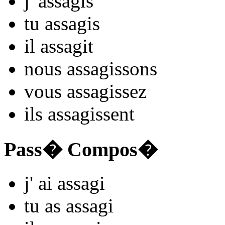
j'
assag
is
tu
assag
is
il
assag
it
nous
assag
issons
vous
assag
issez
ils
assag
issent
Pass� Compos�
j'
ai assag
i
tu
as assag
i