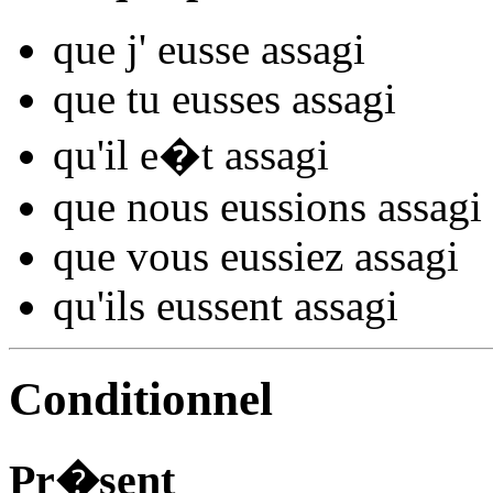
que j'
eusse assag
i
que tu
eusses assag
i
qu'il
e�t assag
i
que nous
eussions assag
i
que vous
eussiez assag
i
qu'ils
eussent assag
i
Conditionnel
Pr�sent