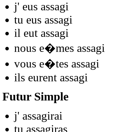
j'
eus assag
i
tu
eus assag
i
il
eut assag
i
nous
e�mes assag
i
vous
e�tes assag
i
ils
eurent assag
i
Futur Simple
j'
assag
irai
tu
assag
iras