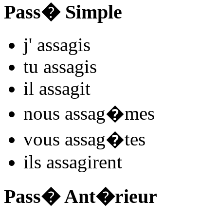
Pass� Simple
j'
assag
is
tu
assag
is
il
assag
it
nous
assag
�mes
vous
assag
�tes
ils
assag
irent
Pass� Ant�rieur