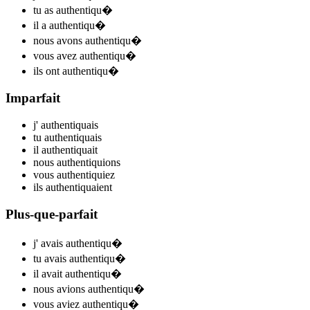
tu
as authentiqu
�
il
a authentiqu
�
nous
avons authentiqu
�
vous
avez authentiqu
�
ils
ont authentiqu
�
Imparfait
j'
authentiqu
ais
tu
authentiqu
ais
il
authentiqu
ait
nous
authentiqu
ions
vous
authentiqu
iez
ils
authentiqu
aient
Plus-que-parfait
j'
avais authentiqu
�
tu
avais authentiqu
�
il
avait authentiqu
�
nous
avions authentiqu
�
vous
aviez authentiqu
�