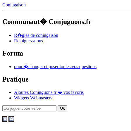
Conjugaison
Communaut� Conjuguons.fr
R�gles de conjugaison
Rejoignez-nous
Forum
pour �changer et poser toutes vos questions
Pratique
Ajoutez Conjuguons.fr � vos favoris
Widgets Webmasters