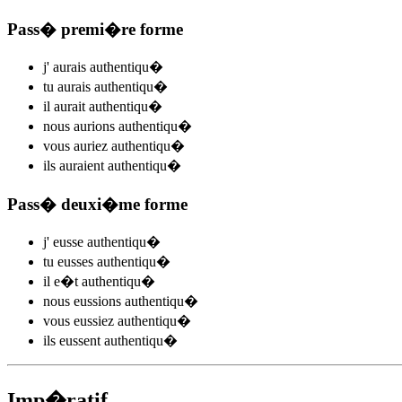
Pass� premi�re forme
j'
aurais authentiqu
�
tu
aurais authentiqu
�
il
aurait authentiqu
�
nous
aurions authentiqu
�
vous
auriez authentiqu
�
ils
auraient authentiqu
�
Pass� deuxi�me forme
j'
eusse authentiqu
�
tu
eusses authentiqu
�
il
e�t authentiqu
�
nous
eussions authentiqu
�
vous
eussiez authentiqu
�
ils
eussent authentiqu
�
Imp�ratif