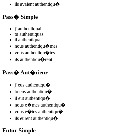
ils
avaient authentiqu
�
Pass� Simple
j'
authentiqu
ai
tu
authentiqu
as
il
authentiqu
a
nous
authentiqu
�mes
vous
authentiqu
�tes
ils
authentiqu
�rent
Pass� Ant�rieur
j'
eus authentiqu
�
tu
eus authentiqu
�
il
eut authentiqu
�
nous
e�mes authentiqu
�
vous
e�tes authentiqu
�
ils
eurent authentiqu
�
Futur Simple