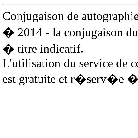
Conjugaison de autographi
� 2014 - la conjugaison du
� titre indicatif.
L'utilisation du service de
est gratuite et r�serv�e �