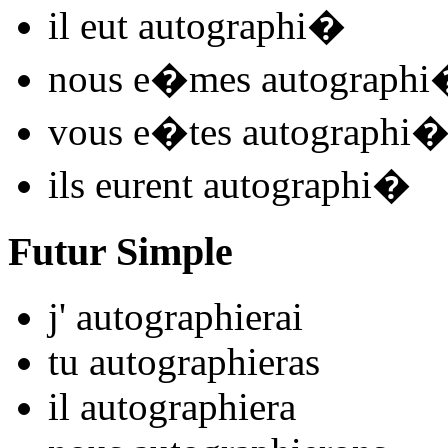
il
eut autographi
�
nous
e�mes autographi
vous
e�tes autographi
ils
eurent autographi
�
Futur Simple
j'
autographi
e
r
ai
tu
autographi
e
r
as
il
autographi
e
r
a