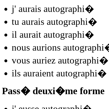
j'
aurais autographi
�
tu
aurais autographi
�
il
aurait autographi
�
nous
aurions autographi
vous
auriez autographi
�
ils
auraient autographi
�
Pass� deuxi�me forme
j'
eusse autographi
�