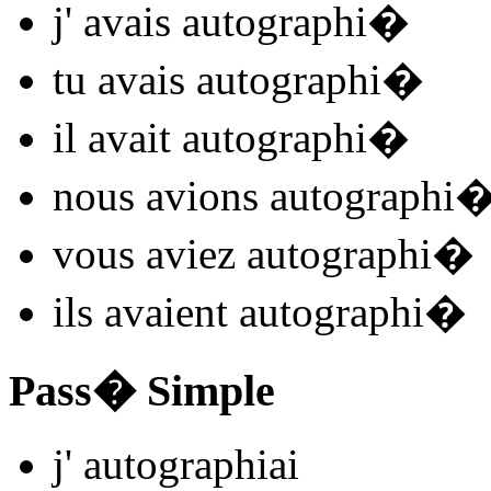
j'
avais autographi
�
tu
avais autographi
�
il
avait autographi
�
nous
avions autographi
vous
aviez autographi
�
ils
avaient autographi
�
Pass� Simple
j'
autographi
ai