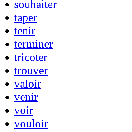
souhaiter
taper
tenir
terminer
tricoter
trouver
valoir
venir
voir
vouloir