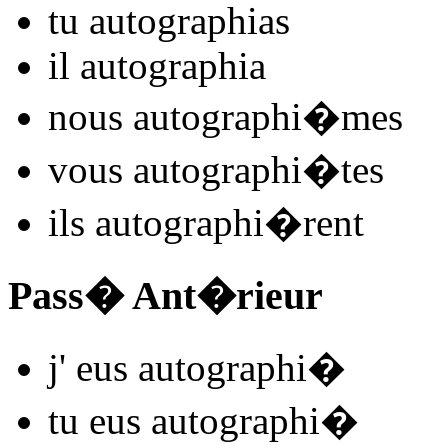
tu
autographi
as
il
autographi
a
nous
autographi
�mes
vous
autographi
�tes
ils
autographi
�rent
Pass� Ant�rieur
j'
eus autographi
�
tu
eus autographi
�