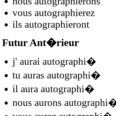
nous
autographi
e
r
ons
vous
autographi
e
r
ez
ils
autographi
e
r
ont
Futur Ant�rieur
j'
aurai autographi
�
tu
auras autographi
�
il
aura autographi
�
nous
aurons autographi