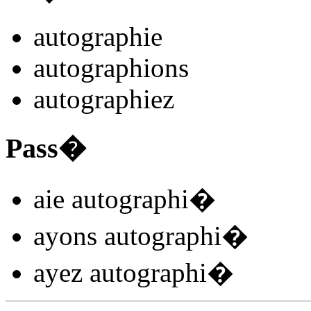
autographi
e
autographi
ons
autographi
ez
Pass�
aie autographi
�
ayons autographi
�
ayez autographi
�