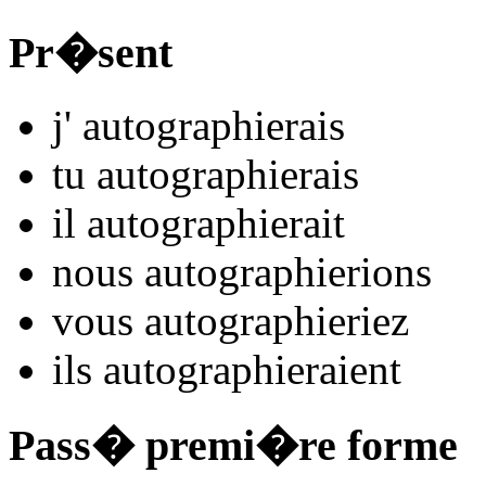
Pr�sent
j'
autographi
e
r
ais
tu
autographi
e
r
ais
il
autographi
e
r
ait
nous
autographi
e
r
ions
vous
autographi
e
r
iez
ils
autographi
e
r
aient
Pass� premi�re forme