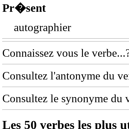
Pr�sent
autographier
Connaissez vous le verbe...
Consultez l'antonyme du v
Consultez le synonyme du 
Les
50
verbes les plus u