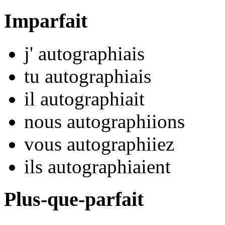
Imparfait
j'
autographi
ais
tu
autographi
ais
il
autographi
ait
nous
autographi
ions
vous
autographi
iez
ils
autographi
aient
Plus-que-parfait