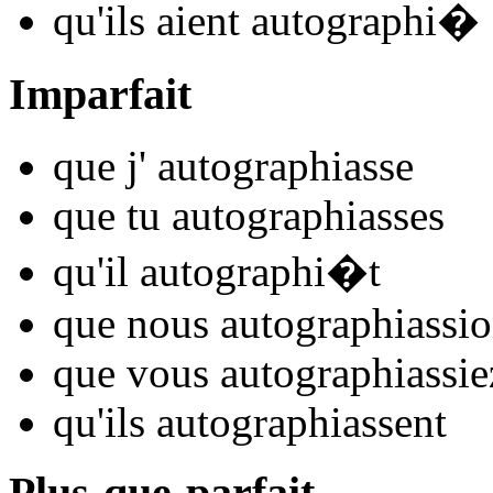
qu'ils
aient autographi
�
Imparfait
que j'
autographi
asse
que tu
autographi
asses
qu'il
autographi
�t
que nous
autographi
assi
que vous
autographi
assie
qu'ils
autographi
assent
Plus-que-parfait