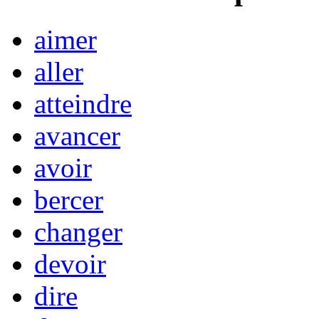
aimer
aller
atteindre
avancer
avoir
bercer
changer
devoir
dire