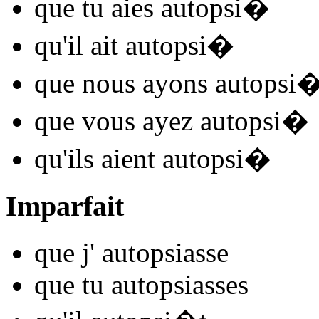
que tu
aies autopsi
�
qu'il
ait autopsi
�
que nous
ayons autopsi
que vous
ayez autopsi
�
qu'ils
aient autopsi
�
Imparfait
que j'
autopsi
asse
que tu
autopsi
asses