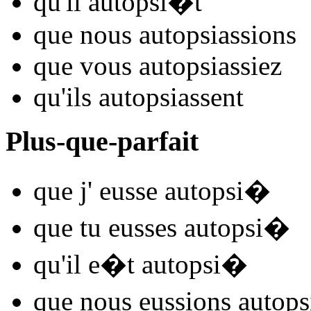
qu'il
autopsi
�t
que nous
autopsi
assions
que vous
autopsi
assiez
qu'ils
autopsi
assent
Plus-que-parfait
que j'
eusse autopsi
�
que tu
eusses autopsi
�
qu'il
e�t autopsi
�
que nous
eussions autops