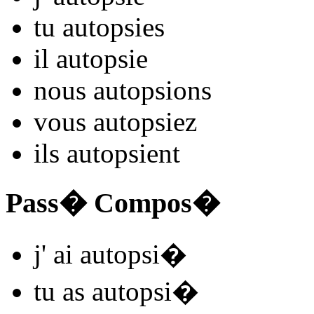
tu
autopsi
es
il
autopsi
e
nous
autopsi
ons
vous
autopsi
ez
ils
autopsi
ent
Pass� Compos�
j'
ai autopsi
�
tu
as autopsi
�