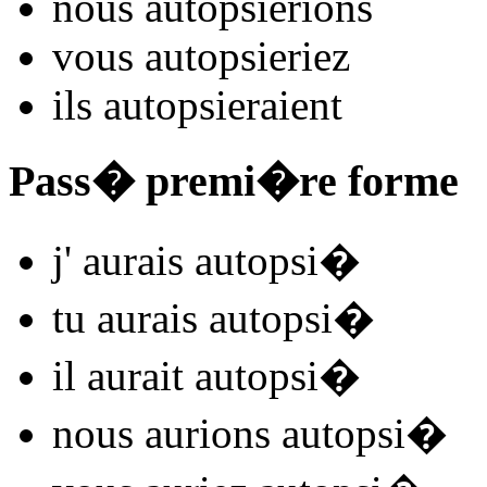
nous
autopsi
e
r
ions
vous
autopsi
e
r
iez
ils
autopsi
e
r
aient
Pass� premi�re forme
j'
aurais autopsi
�
tu
aurais autopsi
�
il
aurait autopsi
�
nous
aurions autopsi
�