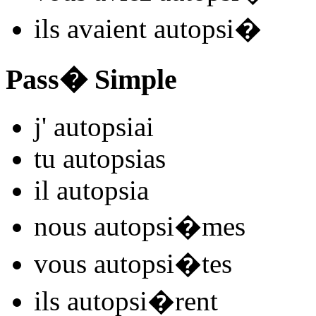
ils
avaient autopsi
�
Pass� Simple
j'
autopsi
ai
tu
autopsi
as
il
autopsi
a
nous
autopsi
�mes
vous
autopsi
�tes
ils
autopsi
�rent