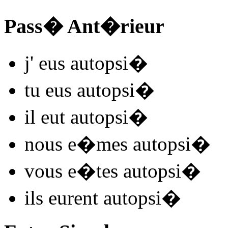
Pass� Ant�rieur
j'
eus autopsi
�
tu
eus autopsi
�
il
eut autopsi
�
nous
e�mes autopsi
�
vous
e�tes autopsi
�
ils
eurent autopsi
�