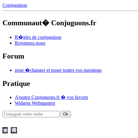
Conjugaison
Communaut� Conjuguons.fr
R�gles de conjugaison
Rejoignez-nous
Forum
pour �changer et poser toutes vos questions
Pratique
Ajoutez Conjuguons.fr � vos favoris
Widgets Webmasters