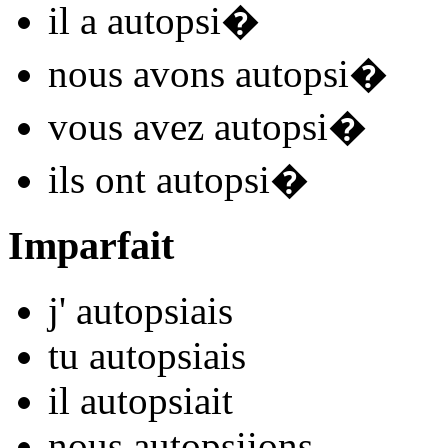
il
a autopsi
�
nous
avons autopsi
�
vous
avez autopsi
�
ils
ont autopsi
�
Imparfait
j'
autopsi
ais
tu
autopsi
ais
il
autopsi
ait
nous
autopsi
ions