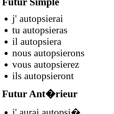
Futur Simple
j'
autopsi
e
r
ai
tu
autopsi
e
r
as
il
autopsi
e
r
a
nous
autopsi
e
r
ons
vous
autopsi
e
r
ez
ils
autopsi
e
r
ont
Futur Ant�rieur
j'
aurai autopsi
�