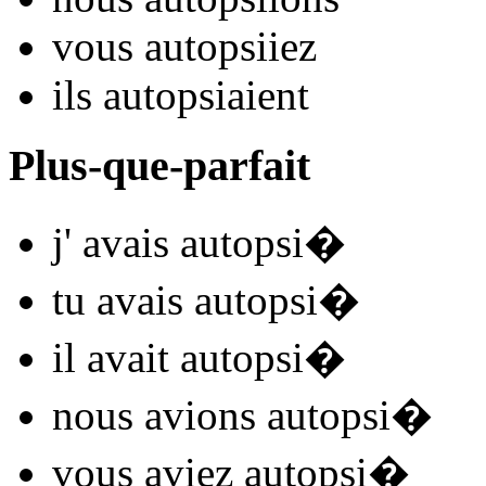
vous
autopsi
iez
ils
autopsi
aient
Plus-que-parfait
j'
avais autopsi
�
tu
avais autopsi
�
il
avait autopsi
�
nous
avions autopsi
�
vous
aviez autopsi
�