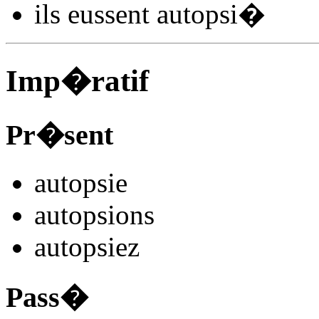
ils
eussent autopsi
�
Imp�ratif
Pr�sent
autopsi
e
autopsi
ons
autopsi
ez
Pass�