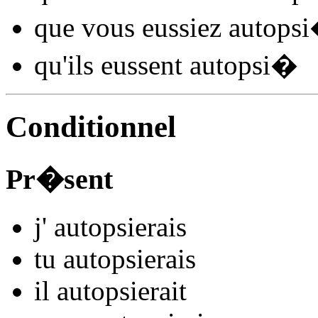
que vous
eussiez autopsi
qu'ils
eussent autopsi
�
Conditionnel
Pr�sent
j'
autopsi
e
r
ais
tu
autopsi
e
r
ais
il
autopsi
e
r
ait