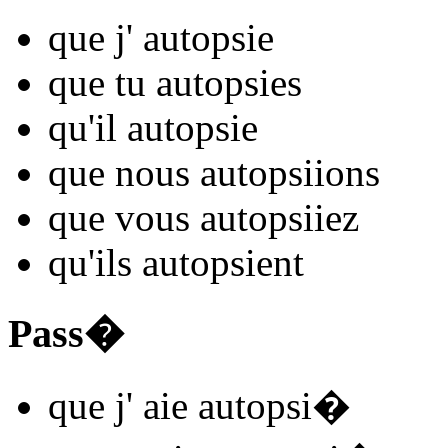
que j'
autopsi
e
que tu
autopsi
es
qu'il
autopsi
e
que nous
autopsi
ions
que vous
autopsi
iez
qu'ils
autopsi
ent
Pass�
que j'
aie autopsi
�