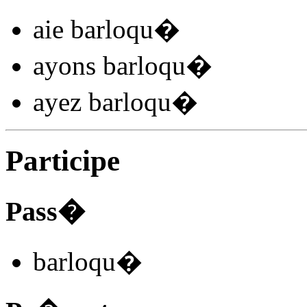
aie barloqu
�
ayons barloqu
�
ayez barloqu
�
Participe
Pass�
barloqu
�