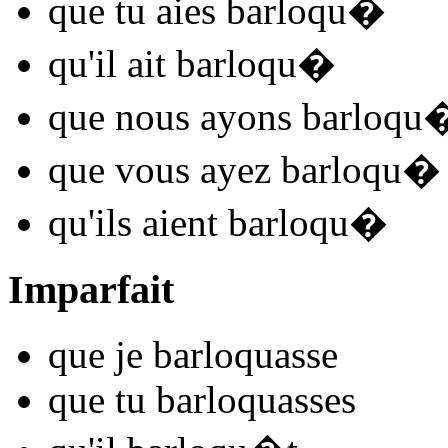
que tu
aies barloqu
�
qu'il
ait barloqu
�
que nous
ayons barloqu
que vous
ayez barloqu
�
qu'ils
aient barloqu
�
Imparfait
que je
barloqu
asse
que tu
barloqu
asses