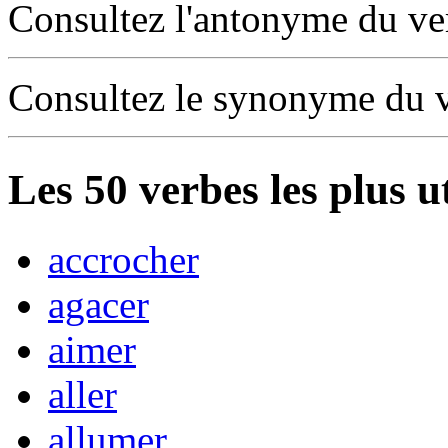
Consultez l'antonyme du v
Consultez le synonyme du 
Les
50
verbes les plus u
accrocher
agacer
aimer
aller
allumer