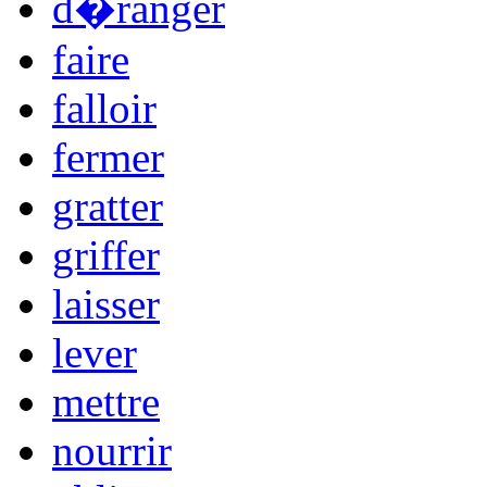
d�ranger
faire
falloir
fermer
gratter
griffer
laisser
lever
mettre
nourrir