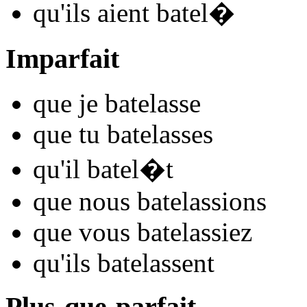
qu'ils
aient batel
�
Imparfait
que je
batel
asse
que tu
batel
asses
qu'il
batel
�t
que nous
batel
assions
que vous
batel
assiez
qu'ils
batel
assent
Plus-que-parfait