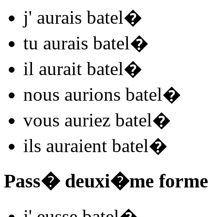
j'
aurais batel
�
tu
aurais batel
�
il
aurait batel
�
nous
aurions batel
�
vous
auriez batel
�
ils
auraient batel
�
Pass� deuxi�me forme
j'
eusse batel
�