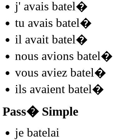
j'
avais batel
�
tu
avais batel
�
il
avait batel
�
nous
avions batel
�
vous
aviez batel
�
ils
avaient batel
�
Pass� Simple
je
batel
ai