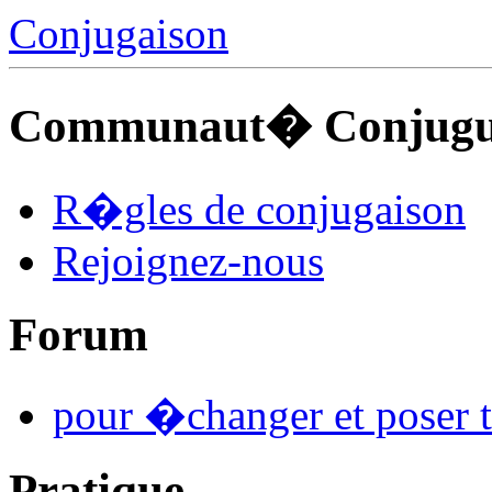
Conjugaison
Communaut� Conjuguo
R�gles de conjugaison
Rejoignez-nous
Forum
pour �changer et poser t
Pratique