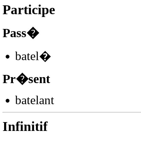
Participe
Pass�
batel
�
Pr�sent
batel
ant
Infinitif