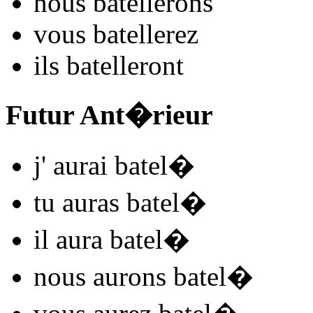
nous
batel
l
e
r
ons
vous
batel
l
e
r
ez
ils
batel
l
e
r
ont
Futur Ant�rieur
j'
aurai batel
�
tu
auras batel
�
il
aura batel
�
nous
aurons batel
�