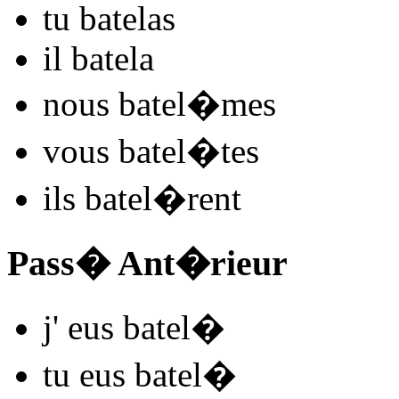
tu
batel
as
il
batel
a
nous
batel
�mes
vous
batel
�tes
ils
batel
�rent
Pass� Ant�rieur
j'
eus batel
�
tu
eus batel
�