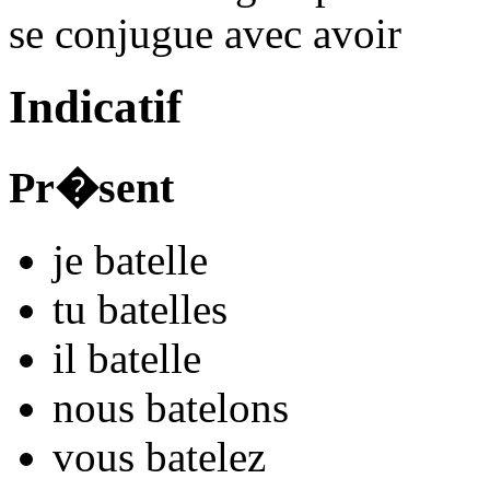
se conjugue avec
avoir
Indicatif
Pr�sent
je
batel
l
e
tu
batel
l
es
il
batel
l
e
nous
batel
ons
vous
batel
ez