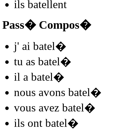
ils
batel
l
ent
Pass� Compos�
j'
ai batel
�
tu
as batel
�
il
a batel
�
nous
avons batel
�
vous
avez batel
�
ils
ont batel
�