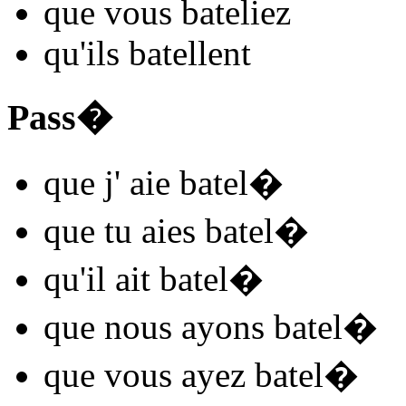
que vous
batel
iez
qu'ils
batel
l
ent
Pass�
que j'
aie batel
�
que tu
aies batel
�
qu'il
ait batel
�
que nous
ayons batel
�
que vous
ayez batel
�