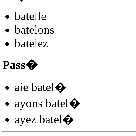
batel
l
e
batel
ons
batel
ez
Pass�
aie batel
�
ayons batel
�
ayez batel
�