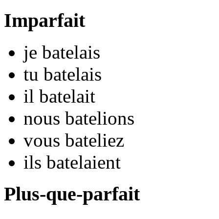
Imparfait
je
batel
ais
tu
batel
ais
il
batel
ait
nous
batel
ions
vous
batel
iez
ils
batel
aient
Plus-que-parfait