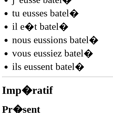
tu
eusses batel
�
il
e�t batel
�
nous
eussions batel
�
vous
eussiez batel
�
ils
eussent batel
�
Imp�ratif
Pr�sent