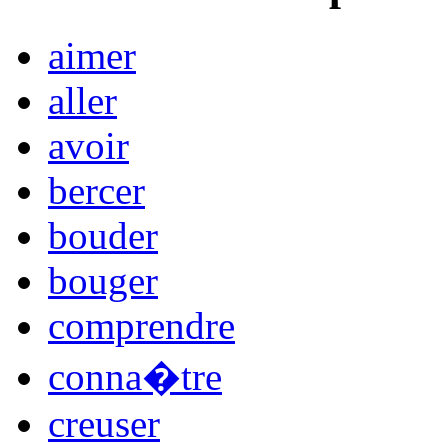
aimer
aller
avoir
bercer
bouder
bouger
comprendre
conna�tre
creuser