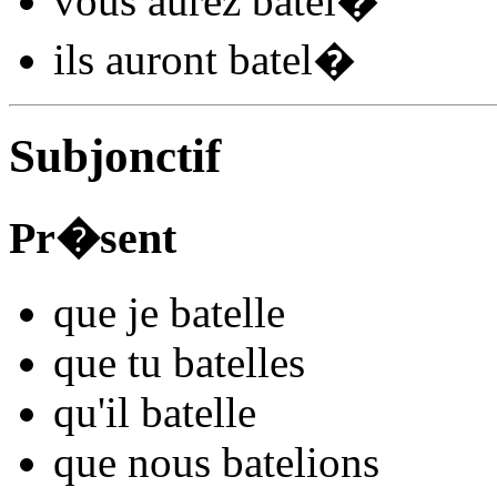
vous
aurez batel
�
ils
auront batel
�
Subjonctif
Pr�sent
que je
batel
l
e
que tu
batel
l
es
qu'il
batel
l
e
que nous
batel
ions