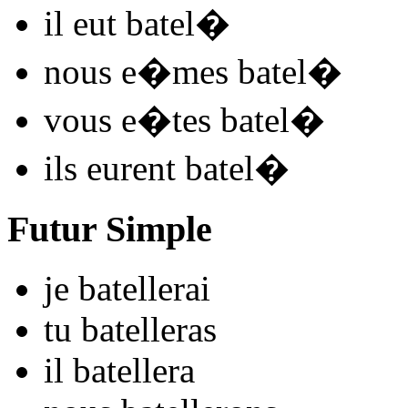
il
eut batel
�
nous
e�mes batel
�
vous
e�tes batel
�
ils
eurent batel
�
Futur Simple
je
batel
l
e
r
ai
tu
batel
l
e
r
as
il
batel
l
e
r
a