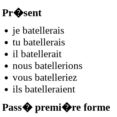
Pr�sent
je
batel
l
e
r
ais
tu
batel
l
e
r
ais
il
batel
l
e
r
ait
nous
batel
l
e
r
ions
vous
batel
l
e
r
iez
ils
batel
l
e
r
aient
Pass� premi�re forme