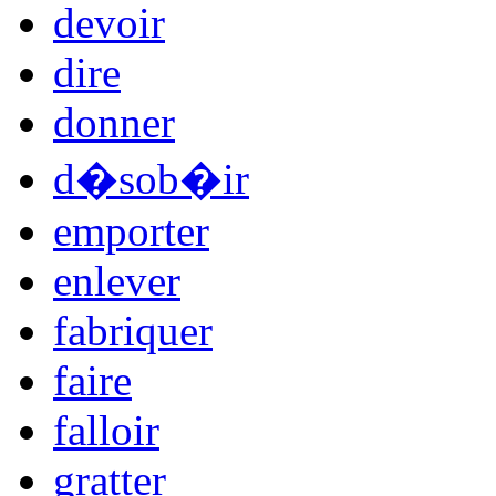
devoir
dire
donner
d�sob�ir
emporter
enlever
fabriquer
faire
falloir
gratter