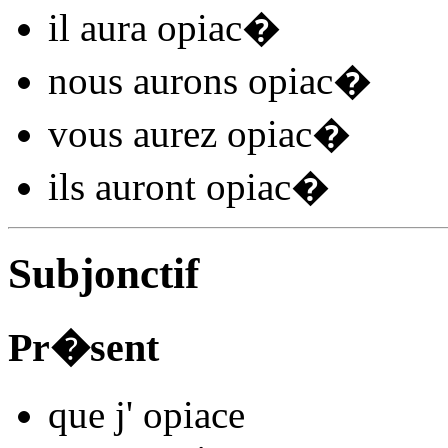
il
aura opiac
�
nous
aurons opiac
�
vous
aurez opiac
�
ils
auront opiac
�
Subjonctif
Pr�sent
que j'
opiac
e