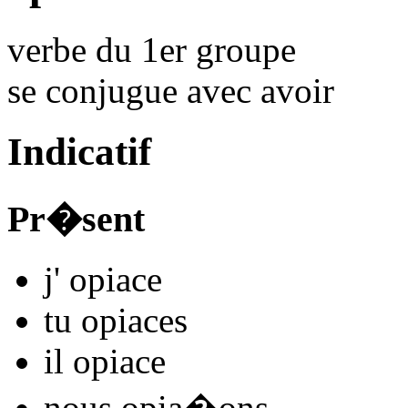
verbe du 1er groupe
se conjugue avec
avoir
Indicatif
Pr�sent
j'
opiac
e
tu
opiac
es
il
opiac
e
nous
opia
�
ons