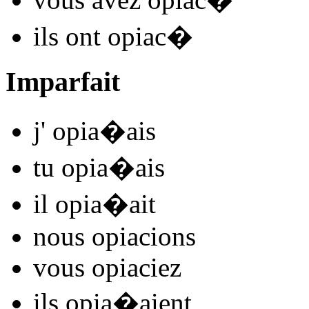
ils
ont opiac
�
Imparfait
j'
opia
�
ais
tu
opia
�
ais
il
opia
�
ait
nous
opiac
ions
vous
opiac
iez
ils
opia
�
aient