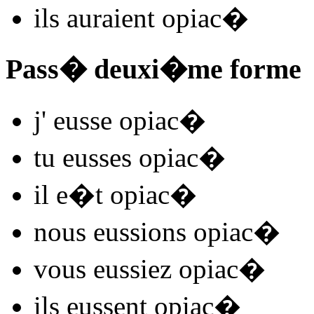
ils
auraient opiac
�
Pass� deuxi�me forme
j'
eusse opiac
�
tu
eusses opiac
�
il
e�t opiac
�
nous
eussions opiac
�
vous
eussiez opiac
�
ils
eussent opiac
�