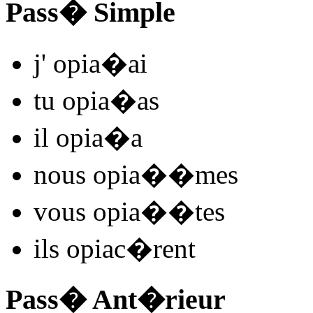
Pass� Simple
j'
opia
�
ai
tu
opia
�
as
il
opia
�
a
nous
opia
�
�mes
vous
opia
�
�tes
ils
opiac
�rent
Pass� Ant�rieur