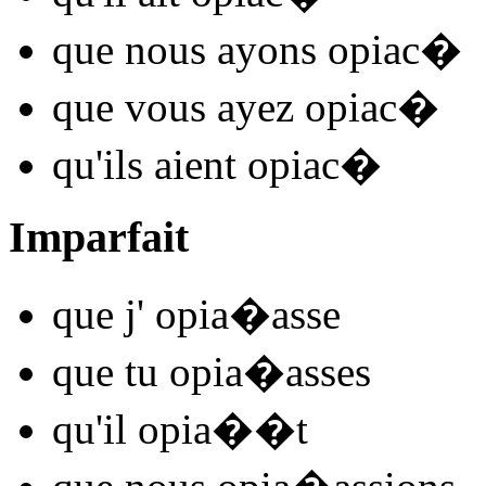
que nous
ayons opiac
�
que vous
ayez opiac
�
qu'ils
aient opiac
�
Imparfait
que j'
opia
�
asse
que tu
opia
�
asses
qu'il
opia
�
�t