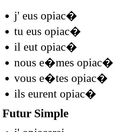
j'
eus opiac
�
tu
eus opiac
�
il
eut opiac
�
nous
e�mes opiac
�
vous
e�tes opiac
�
ils
eurent opiac
�
Futur Simple