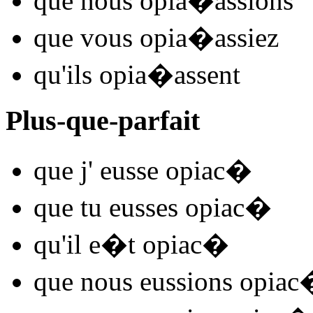
que nous
opia
�
assions
que vous
opia
�
assiez
qu'ils
opia
�
assent
Plus-que-parfait
que j'
eusse opiac
�
que tu
eusses opiac
�
qu'il
e�t opiac
�
que nous
eussions opiac