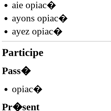
aie opiac
�
ayons opiac
�
ayez opiac
�
Participe
Pass�
opiac
�
Pr�sent