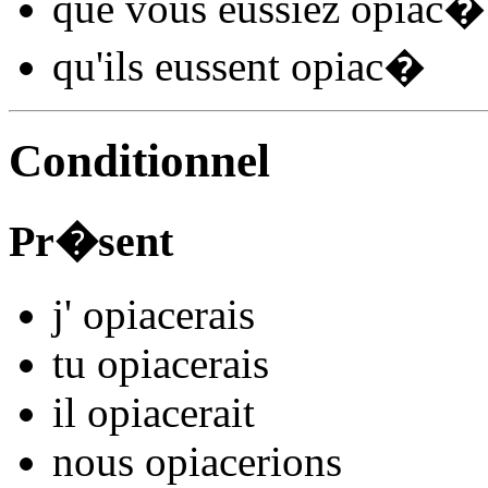
que vous
eussiez opiac
�
qu'ils
eussent opiac
�
Conditionnel
Pr�sent
j'
opiac
e
r
ais
tu
opiac
e
r
ais
il
opiac
e
r
ait
nous
opiac
e
r
ions