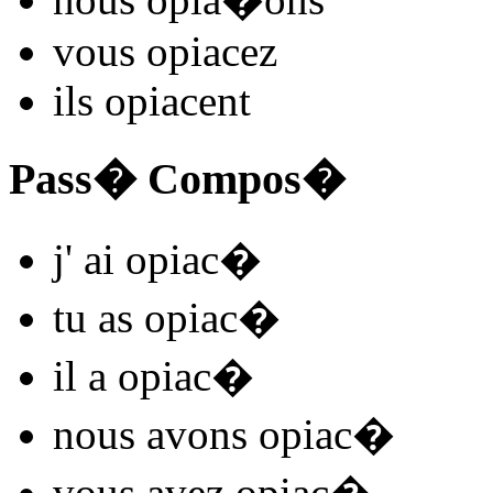
vous
opiac
ez
ils
opiac
ent
Pass� Compos�
j'
ai opiac
�
tu
as opiac
�
il
a opiac
�
nous
avons opiac
�
vous
avez opiac
�