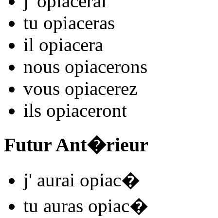
j'
opiac
e
r
ai
tu
opiac
e
r
as
il
opiac
e
r
a
nous
opiac
e
r
ons
vous
opiac
e
r
ez
ils
opiac
e
r
ont
Futur Ant�rieur
j'
aurai opiac
�
tu
auras opiac
�