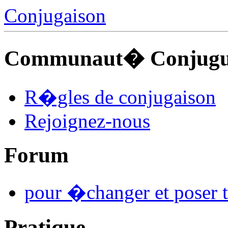
Conjugaison
Communaut� Conjuguo
R�gles de conjugaison
Rejoignez-nous
Forum
pour �changer et poser t
Pratique