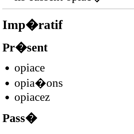
Imp�ratif
Pr�sent
opiac
e
opia
�
ons
opiac
ez
Pass�