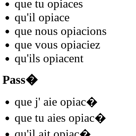
que tu
opiac
es
qu'il
opiac
e
que nous
opiac
ions
que vous
opiac
iez
qu'ils
opiac
ent
Pass�
que j'
aie opiac
�
que tu
aies opiac
�
qu'il
ait opiac
�