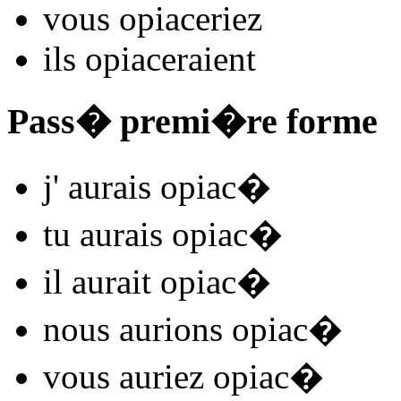
vous
opiac
e
r
iez
ils
opiac
e
r
aient
Pass� premi�re forme
j'
aurais opiac
�
tu
aurais opiac
�
il
aurait opiac
�
nous
aurions opiac
�
vous
auriez opiac
�