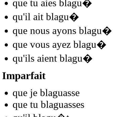
que tu
aies blagu
�
qu'il
ait blagu
�
que nous
ayons blagu
�
que vous
ayez blagu
�
qu'ils
aient blagu
�
Imparfait
que je
blagu
asse
que tu
blagu
asses