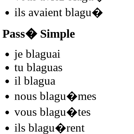
ils
avaient blagu
�
Pass� Simple
je
blagu
ai
tu
blagu
as
il
blagu
a
nous
blagu
�mes
vous
blagu
�tes
ils
blagu
�rent