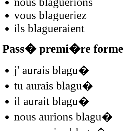
nous
blagu
e
r
ions
vous
blagu
e
r
iez
ils
blagu
e
r
aient
Pass� premi�re forme
j'
aurais blagu
�
tu
aurais blagu
�
il
aurait blagu
�
nous
aurions blagu
�