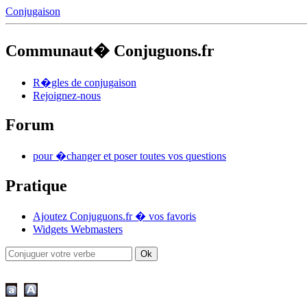
Conjugaison
Communaut� Conjuguons.fr
R�gles de conjugaison
Rejoignez-nous
Forum
pour �changer et poser toutes vos questions
Pratique
Ajoutez Conjuguons.fr � vos favoris
Widgets Webmasters