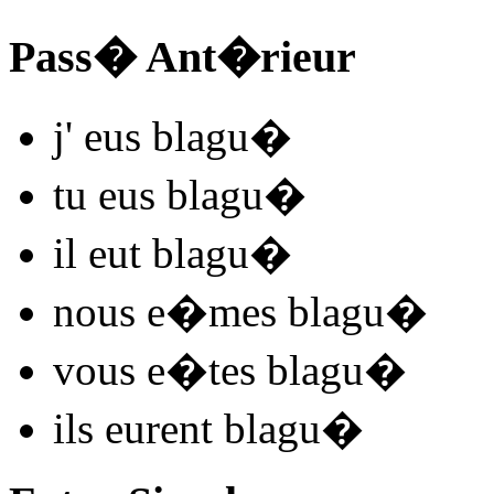
Pass� Ant�rieur
j'
eus blagu
�
tu
eus blagu
�
il
eut blagu
�
nous
e�mes blagu
�
vous
e�tes blagu
�
ils
eurent blagu
�