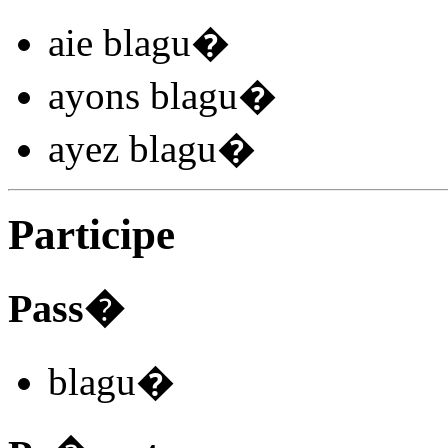
aie blagu
�
ayons blagu
�
ayez blagu
�
Participe
Pass�
blagu
�