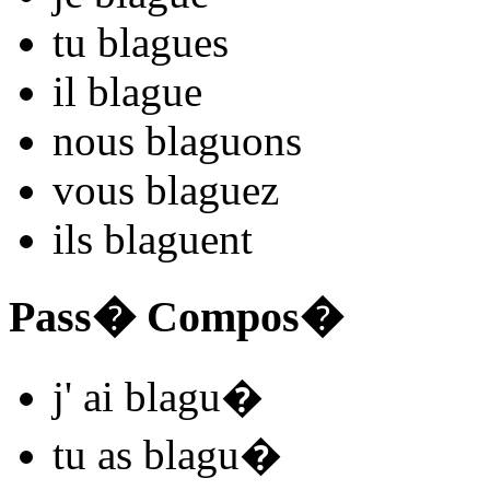
tu
blagu
es
il
blagu
e
nous
blagu
ons
vous
blagu
ez
ils
blagu
ent
Pass� Compos�
j'
ai blagu
�
tu
as blagu
�