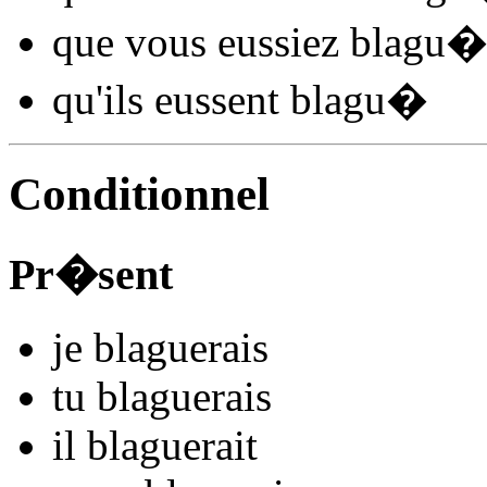
que vous
eussiez blagu
qu'ils
eussent blagu
�
Conditionnel
Pr�sent
je
blagu
e
r
ais
tu
blagu
e
r
ais
il
blagu
e
r
ait