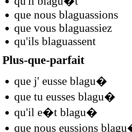
qu'il
blagu
�t
que nous
blagu
assions
que vous
blagu
assiez
qu'ils
blagu
assent
Plus-que-parfait
que j'
eusse blagu
�
que tu
eusses blagu
�
qu'il
e�t blagu
�
que nous
eussions blagu