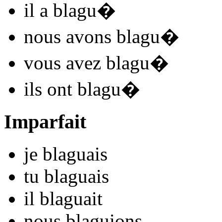
il
a blagu
�
nous
avons blagu
�
vous
avez blagu
�
ils
ont blagu
�
Imparfait
je
blagu
ais
tu
blagu
ais
il
blagu
ait
nous
blagu
ions