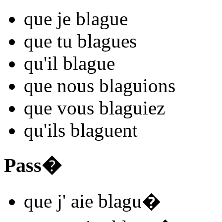
que je
blagu
e
que tu
blagu
es
qu'il
blagu
e
que nous
blagu
ions
que vous
blagu
iez
qu'ils
blagu
ent
Pass�
que j'
aie blagu
�