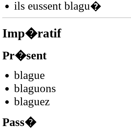
ils
eussent blagu
�
Imp�ratif
Pr�sent
blagu
e
blagu
ons
blagu
ez
Pass�