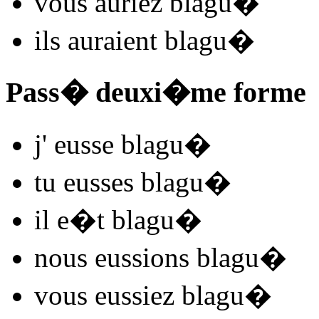
vous
auriez blagu
�
ils
auraient blagu
�
Pass� deuxi�me forme
j'
eusse blagu
�
tu
eusses blagu
�
il
e�t blagu
�
nous
eussions blagu
�
vous
eussiez blagu
�