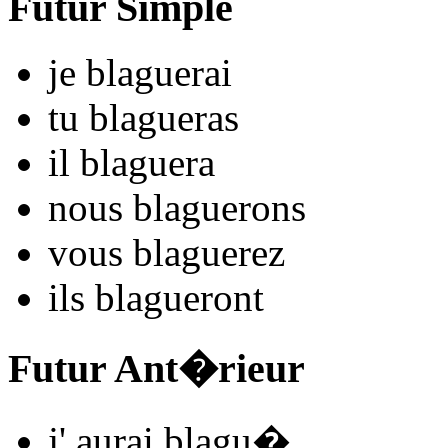
Futur Simple
je
blagu
e
r
ai
tu
blagu
e
r
as
il
blagu
e
r
a
nous
blagu
e
r
ons
vous
blagu
e
r
ez
ils
blagu
e
r
ont
Futur Ant�rieur
j'
aurai blagu
�