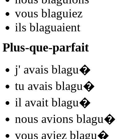
vous
blagu
iez
ils
blagu
aient
Plus-que-parfait
j'
avais blagu
�
tu
avais blagu
�
il
avait blagu
�
nous
avions blagu
�
vous
aviez blagu
�