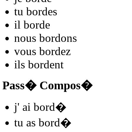
tu
bord
es
il
bord
e
nous
bord
ons
vous
bord
ez
ils
bord
ent
Pass� Compos�
j'
ai bord
�
tu
as bord
�