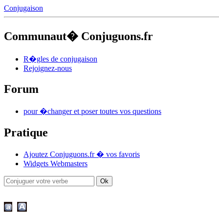
Conjugaison
Communaut� Conjuguons.fr
R�gles de conjugaison
Rejoignez-nous
Forum
pour �changer et poser toutes vos questions
Pratique
Ajoutez Conjuguons.fr � vos favoris
Widgets Webmasters