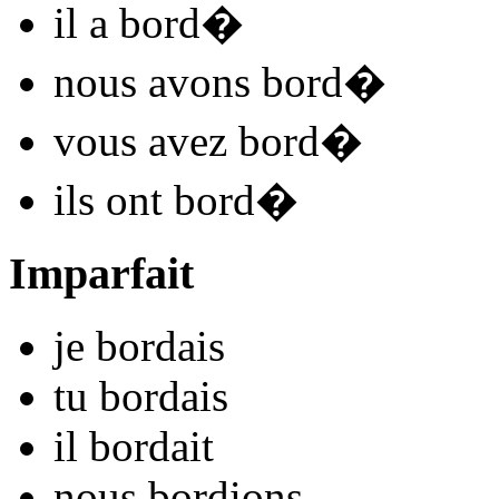
il
a bord
�
nous
avons bord
�
vous
avez bord
�
ils
ont bord
�
Imparfait
je
bord
ais
tu
bord
ais
il
bord
ait
nous
bord
ions