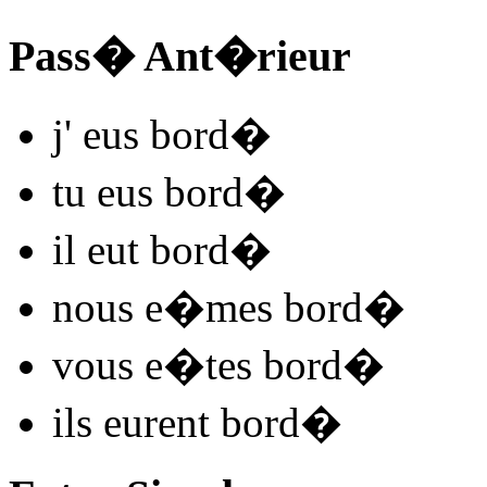
Pass� Ant�rieur
j'
eus bord
�
tu
eus bord
�
il
eut bord
�
nous
e�mes bord
�
vous
e�tes bord
�
ils
eurent bord
�