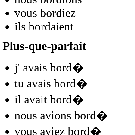
vous
bord
iez
ils
bord
aient
Plus-que-parfait
j'
avais bord
�
tu
avais bord
�
il
avait bord
�
nous
avions bord
�
vous
aviez bord
�