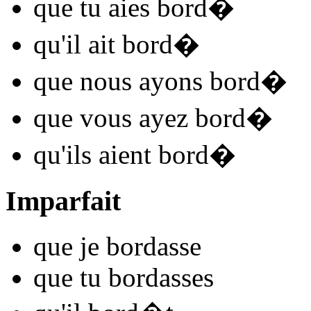
que tu
aies bord
�
qu'il
ait bord
�
que nous
ayons bord
�
que vous
ayez bord
�
qu'ils
aient bord
�
Imparfait
que je
bord
asse
que tu
bord
asses