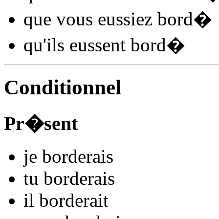
que vous
eussiez bord
�
qu'ils
eussent bord
�
Conditionnel
Pr�sent
je
bord
e
r
ais
tu
bord
e
r
ais
il
bord
e
r
ait