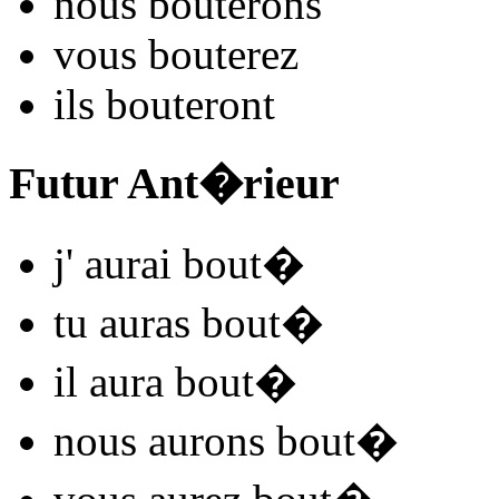
nous
bout
e
r
ons
vous
bout
e
r
ez
ils
bout
e
r
ont
Futur Ant�rieur
j'
aurai bout
�
tu
auras bout
�
il
aura bout
�
nous
aurons bout
�