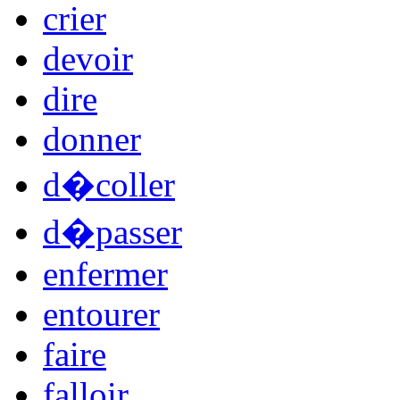
crier
devoir
dire
donner
d�coller
d�passer
enfermer
entourer
faire
falloir