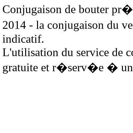
Conjugaison de bouter pr�
2014 - la conjugaison du v
indicatif.
L'utilisation du service de 
gratuite et r�serv�e � un 