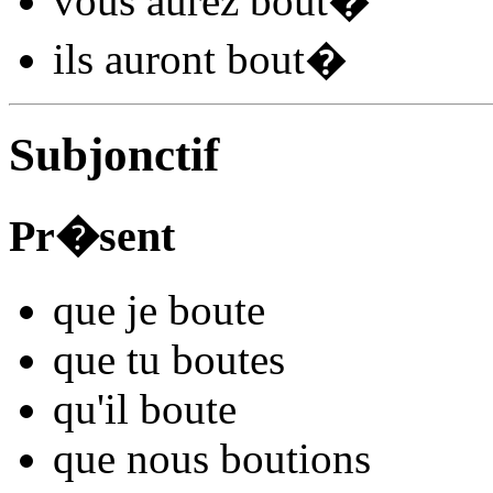
vous
aurez bout
�
ils
auront bout
�
Subjonctif
Pr�sent
que je
bout
e
que tu
bout
es
qu'il
bout
e
que nous
bout
ions