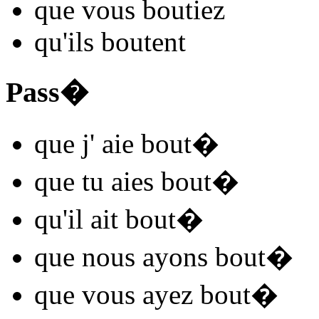
que vous
bout
iez
qu'ils
bout
ent
Pass�
que j'
aie bout
�
que tu
aies bout
�
qu'il
ait bout
�
que nous
ayons bout
�
que vous
ayez bout
�