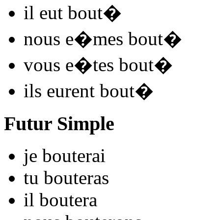
il
eut bout
�
nous
e�mes bout
�
vous
e�tes bout
�
ils
eurent bout
�
Futur Simple
je
bout
e
r
ai
tu
bout
e
r
as
il
bout
e
r
a