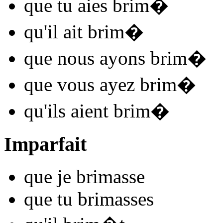
que tu
aies brim
�
qu'il
ait brim
�
que nous
ayons brim
�
que vous
ayez brim
�
qu'ils
aient brim
�
Imparfait
que je
brim
asse
que tu
brim
asses