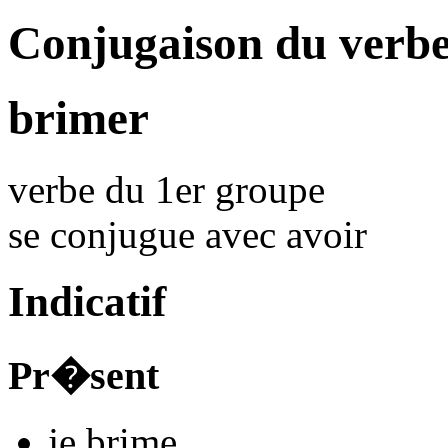
Conjugaison du verb
brimer
verbe du 1er groupe
se conjugue avec
avoir
Indicatif
Pr�sent
je
brim
e