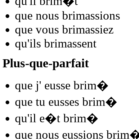
qu'il
brim
�t
que nous
brim
assions
que vous
brim
assiez
qu'ils
brim
assent
Plus-que-parfait
que j'
eusse brim
�
que tu
eusses brim
�
qu'il
e�t brim
�
que nous
eussions brim