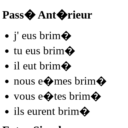
Pass� Ant�rieur
j'
eus brim
�
tu
eus brim
�
il
eut brim
�
nous
e�mes brim
�
vous
e�tes brim
�
ils
eurent brim
�