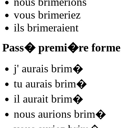
nous
brim
e
r
ions
vous
brim
e
r
iez
ils
brim
e
r
aient
Pass� premi�re forme
j'
aurais brim
�
tu
aurais brim
�
il
aurait brim
�
nous
aurions brim
�