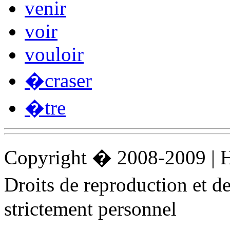
venir
voir
vouloir
�craser
�tre
Copyright � 2008-2009 |
Droits de reproduction et 
strictement personnel