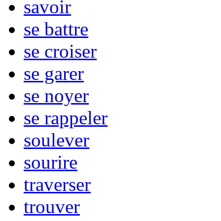
savoir
se battre
se croiser
se garer
se noyer
se rappeler
soulever
sourire
traverser
trouver