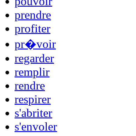
pouvoir
prendre
profiter
pr�voir
regarder
remplir
rendre
respirer
s'abriter
s'envoler