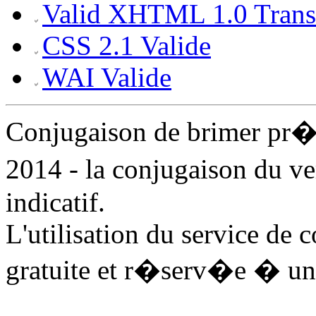
Valid XHTML 1.0 Transi
CSS 2.1 Valide
WAI Valide
Conjugaison de brimer pr
2014 - la conjugaison du v
indicatif.
L'utilisation du service de 
gratuite et r�serv�e � un 