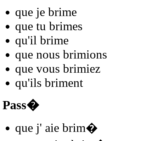
que je
brim
e
que tu
brim
es
qu'il
brim
e
que nous
brim
ions
que vous
brim
iez
qu'ils
brim
ent
Pass�
que j'
aie brim
�