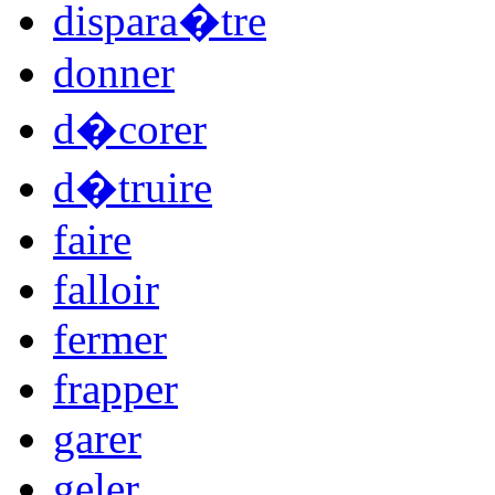
dispara�tre
donner
d�corer
d�truire
faire
falloir
fermer
frapper
garer
geler