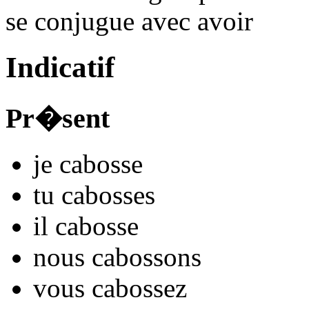
se conjugue avec
avoir
Indicatif
Pr�sent
je
caboss
e
tu
caboss
es
il
caboss
e
nous
caboss
ons
vous
caboss
ez