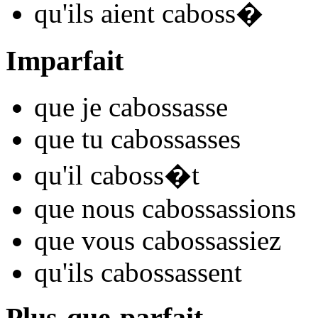
qu'ils
aient caboss
�
Imparfait
que je
caboss
asse
que tu
caboss
asses
qu'il
caboss
�t
que nous
caboss
assions
que vous
caboss
assiez
qu'ils
caboss
assent
Plus-que-parfait