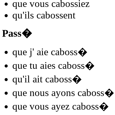
que vous
caboss
iez
qu'ils
caboss
ent
Pass�
que j'
aie caboss
�
que tu
aies caboss
�
qu'il
ait caboss
�
que nous
ayons caboss
�
que vous
ayez caboss
�