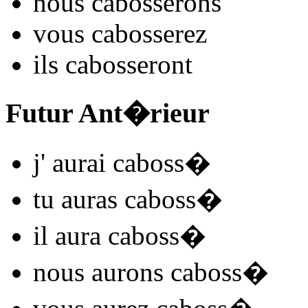
nous
caboss
e
r
ons
vous
caboss
e
r
ez
ils
caboss
e
r
ont
Futur Ant�rieur
j'
aurai caboss
�
tu
auras caboss
�
il
aura caboss
�
nous
aurons caboss
�