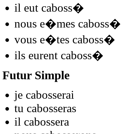
il
eut caboss
�
nous
e�mes caboss
�
vous
e�tes caboss
�
ils
eurent caboss
�
Futur Simple
je
caboss
e
r
ai
tu
caboss
e
r
as
il
caboss
e
r
a