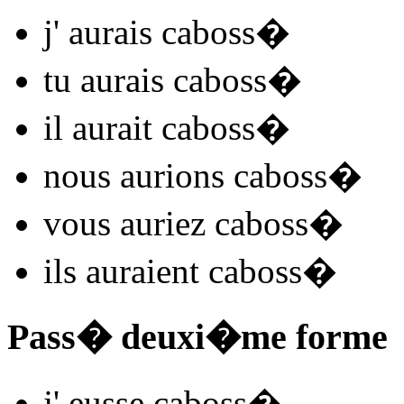
j'
aurais caboss
�
tu
aurais caboss
�
il
aurait caboss
�
nous
aurions caboss
�
vous
auriez caboss
�
ils
auraient caboss
�
Pass� deuxi�me forme
j'
eusse caboss
�