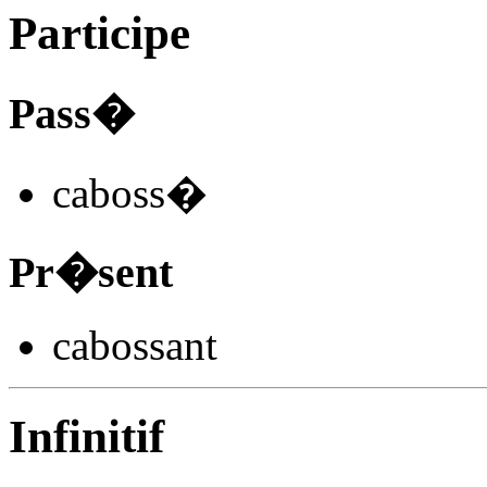
Participe
Pass�
caboss
�
Pr�sent
caboss
ant
Infinitif