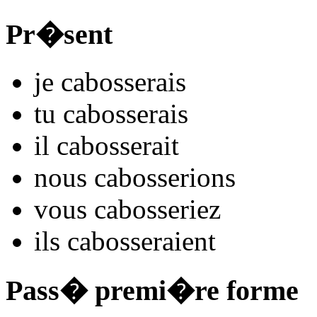
Pr�sent
je
caboss
e
r
ais
tu
caboss
e
r
ais
il
caboss
e
r
ait
nous
caboss
e
r
ions
vous
caboss
e
r
iez
ils
caboss
e
r
aient
Pass� premi�re forme