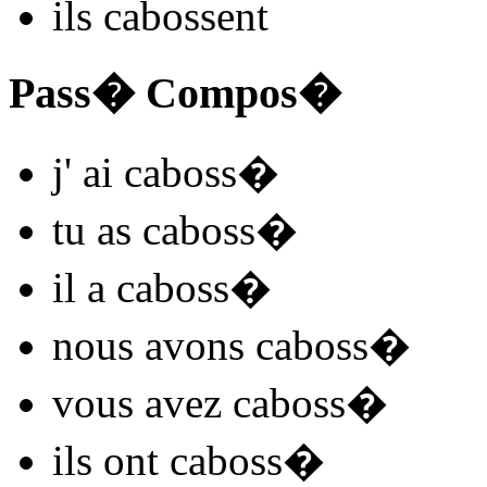
ils
caboss
ent
Pass� Compos�
j'
ai caboss
�
tu
as caboss
�
il
a caboss
�
nous
avons caboss
�
vous
avez caboss
�
ils
ont caboss
�