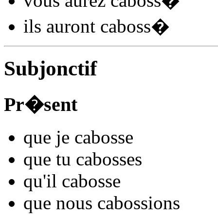
vous
aurez caboss
�
ils
auront caboss
�
Subjonctif
Pr�sent
que je
caboss
e
que tu
caboss
es
qu'il
caboss
e
que nous
caboss
ions