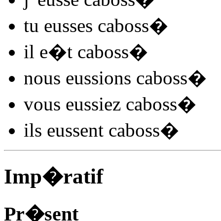
tu
eusses caboss
�
il
e�t caboss
�
nous
eussions caboss
�
vous
eussiez caboss
�
ils
eussent caboss
�
Imp�ratif
Pr�sent