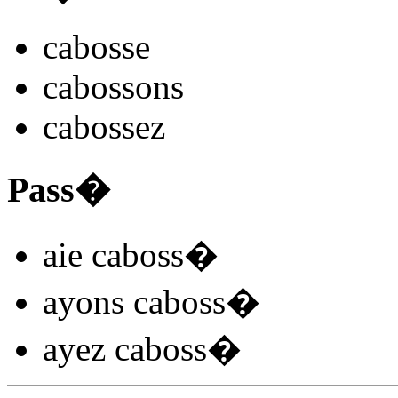
caboss
e
caboss
ons
caboss
ez
Pass�
aie caboss
�
ayons caboss
�
ayez caboss
�