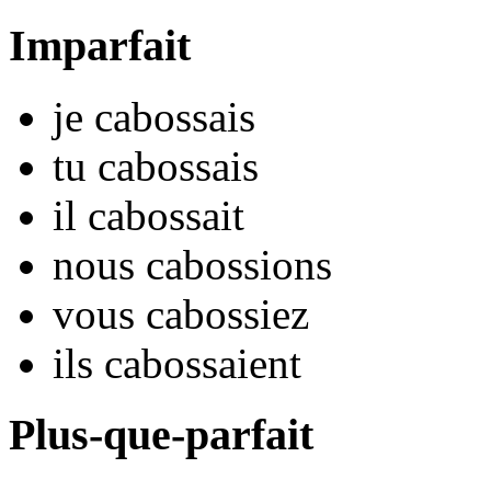
Imparfait
je
caboss
ais
tu
caboss
ais
il
caboss
ait
nous
caboss
ions
vous
caboss
iez
ils
caboss
aient
Plus-que-parfait