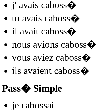
j'
avais caboss
�
tu
avais caboss
�
il
avait caboss
�
nous
avions caboss
�
vous
aviez caboss
�
ils
avaient caboss
�
Pass� Simple
je
caboss
ai