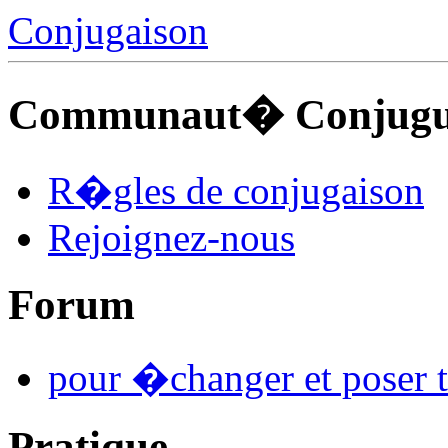
Conjugaison
Communaut� Conjuguo
R�gles de conjugaison
Rejoignez-nous
Forum
pour �changer et poser t
Pratique