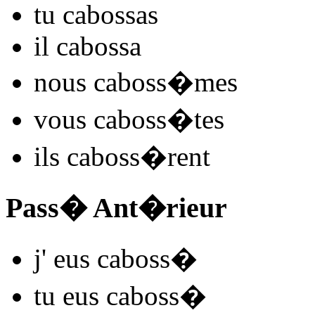
tu
caboss
as
il
caboss
a
nous
caboss
�mes
vous
caboss
�tes
ils
caboss
�rent
Pass� Ant�rieur
j'
eus caboss
�
tu
eus caboss
�