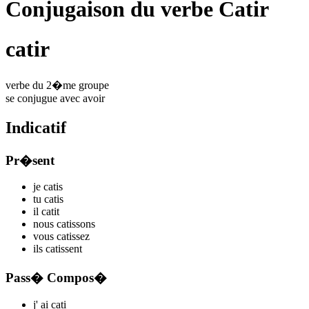
Conjugaison du verbe Catir
catir
verbe du 2�me groupe
se conjugue avec
avoir
Indicatif
Pr�sent
je
cat
is
tu
cat
is
il
cat
it
nous
cat
issons
vous
cat
issez
ils
cat
issent
Pass� Compos�
j'
ai cat
i