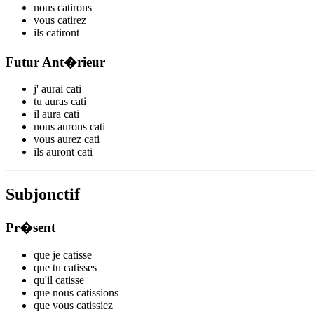
nous
cat
irons
vous
cat
irez
ils
cat
iront
Futur Ant�rieur
j'
aurai cat
i
tu
auras cat
i
il
aura cat
i
nous
aurons cat
i
vous
aurez cat
i
ils
auront cat
i
Subjonctif
Pr�sent
que je
cat
isse
que tu
cat
isses
qu'il
cat
isse
que nous
cat
issions
que vous
cat
issiez