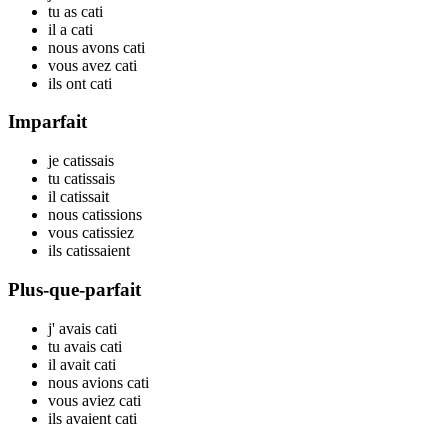
tu
as cat
i
il
a cat
i
nous
avons cat
i
vous
avez cat
i
ils
ont cat
i
Imparfait
je
cat
issais
tu
cat
issais
il
cat
issait
nous
cat
issions
vous
cat
issiez
ils
cat
issaient
Plus-que-parfait
j'
avais cat
i
tu
avais cat
i
il
avait cat
i
nous
avions cat
i
vous
aviez cat
i
ils
avaient cat
i