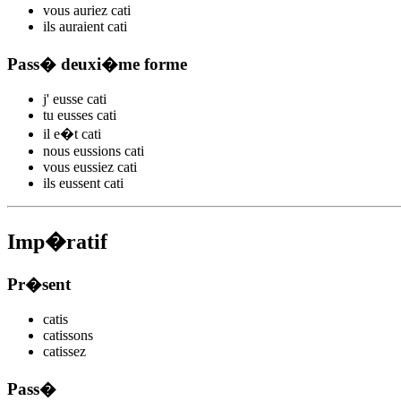
vous
auriez cat
i
ils
auraient cat
i
Pass� deuxi�me forme
j'
eusse cat
i
tu
eusses cat
i
il
e�t cat
i
nous
eussions cat
i
vous
eussiez cat
i
ils
eussent cat
i
Imp�ratif
Pr�sent
cat
is
cat
issons
cat
issez
Pass�