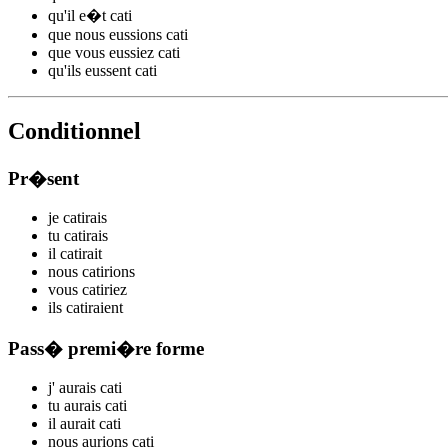
qu'il
e�t cat
i
que nous
eussions cat
i
que vous
eussiez cat
i
qu'ils
eussent cat
i
Conditionnel
Pr�sent
je
cat
irais
tu
cat
irais
il
cat
irait
nous
cat
irions
vous
cat
iriez
ils
cat
iraient
Pass� premi�re forme
j'
aurais cat
i
tu
aurais cat
i
il
aurait cat
i
nous
aurions cat
i