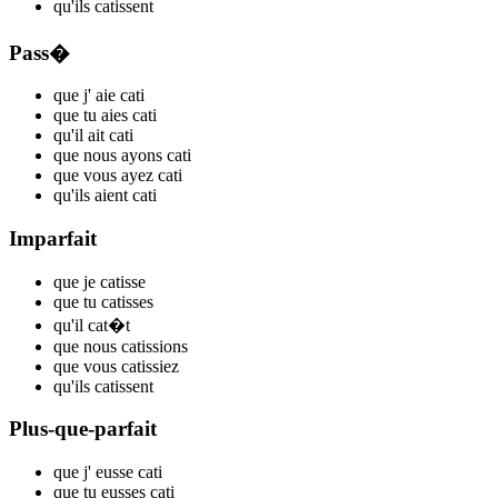
qu'ils
cat
issent
Pass�
que j'
aie cat
i
que tu
aies cat
i
qu'il
ait cat
i
que nous
ayons cat
i
que vous
ayez cat
i
qu'ils
aient cat
i
Imparfait
que je
cat
isse
que tu
cat
isses
qu'il
cat
�t
que nous
cat
issions
que vous
cat
issiez
qu'ils
cat
issent
Plus-que-parfait
que j'
eusse cat
i
que tu
eusses cat
i