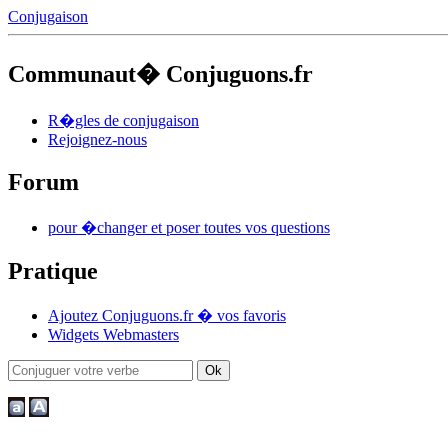
Conjugaison
Communaut� Conjuguons.fr
R�gles de conjugaison
Rejoignez-nous
Forum
pour �changer et poser toutes vos questions
Pratique
Ajoutez Conjuguons.fr � vos favoris
Widgets Webmasters