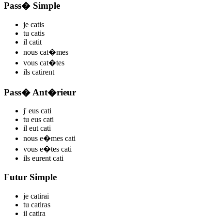
Pass� Simple
je
cat
is
tu
cat
is
il
cat
it
nous
cat
�mes
vous
cat
�tes
ils
cat
irent
Pass� Ant�rieur
j'
eus cat
i
tu
eus cat
i
il
eut cat
i
nous
e�mes cat
i
vous
e�tes cat
i
ils
eurent cat
i
Futur Simple
je
cat
irai
tu
cat
iras
il
cat
ira