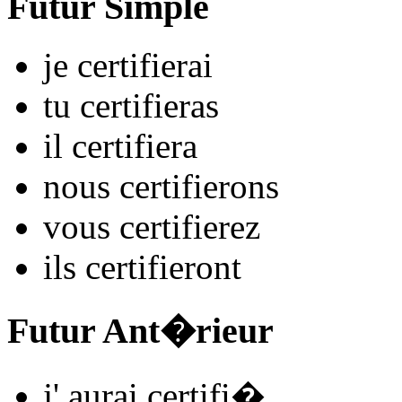
Futur Simple
je
certifi
e
r
ai
tu
certifi
e
r
as
il
certifi
e
r
a
nous
certifi
e
r
ons
vous
certifi
e
r
ez
ils
certifi
e
r
ont
Futur Ant�rieur
j'
aurai certifi
�