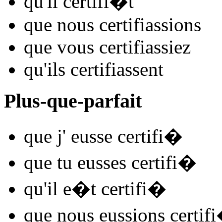
qu'il
certifi
�t
que nous
certifi
assions
que vous
certifi
assiez
qu'ils
certifi
assent
Plus-que-parfait
que j'
eusse certifi
�
que tu
eusses certifi
�
qu'il
e�t certifi
�
que nous
eussions certifi