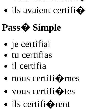
ils
avaient certifi
�
Pass� Simple
je
certifi
ai
tu
certifi
as
il
certifi
a
nous
certifi
�mes
vous
certifi
�tes
ils
certifi
�rent