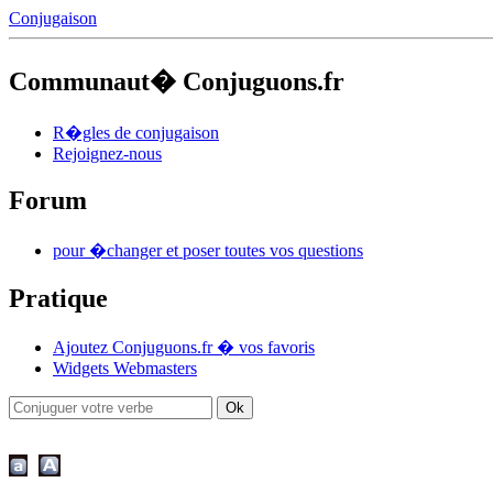
Conjugaison
Communaut� Conjuguons.fr
R�gles de conjugaison
Rejoignez-nous
Forum
pour �changer et poser toutes vos questions
Pratique
Ajoutez Conjuguons.fr � vos favoris
Widgets Webmasters