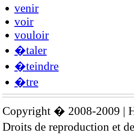
venir
voir
vouloir
�taler
�teindre
�tre
Copyright � 2008-2009 |
Droits de reproduction et 