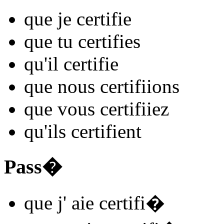
que je
certifi
e
que tu
certifi
es
qu'il
certifi
e
que nous
certifi
ions
que vous
certifi
iez
qu'ils
certifi
ent
Pass�
que j'
aie certifi
�