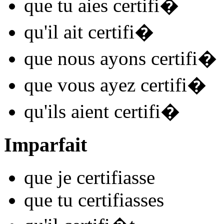
que tu
aies certifi
�
qu'il
ait certifi
�
que nous
ayons certifi
�
que vous
ayez certifi
�
qu'ils
aient certifi
�
Imparfait
que je
certifi
asse
que tu
certifi
asses