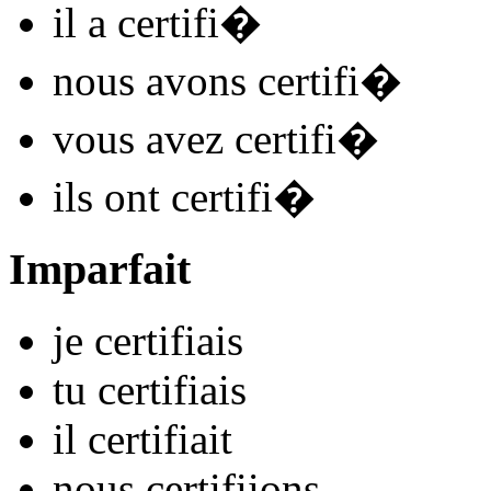
il
a certifi
�
nous
avons certifi
�
vous
avez certifi
�
ils
ont certifi
�
Imparfait
je
certifi
ais
tu
certifi
ais
il
certifi
ait
nous
certifi
ions