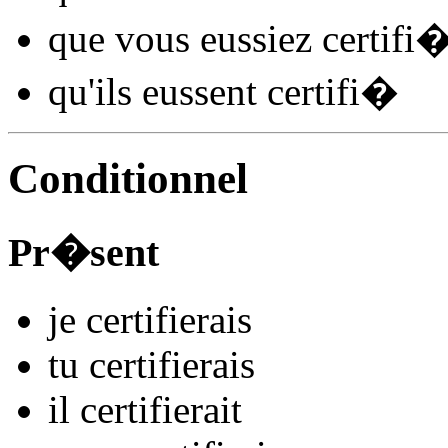
que vous
eussiez certifi
qu'ils
eussent certifi
�
Conditionnel
Pr�sent
je
certifi
e
r
ais
tu
certifi
e
r
ais
il
certifi
e
r
ait