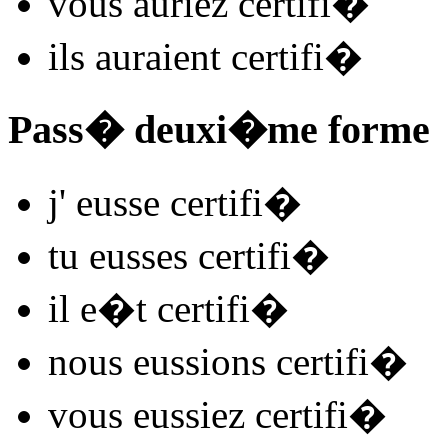
vous
auriez certifi
�
ils
auraient certifi
�
Pass� deuxi�me forme
j'
eusse certifi
�
tu
eusses certifi
�
il
e�t certifi
�
nous
eussions certifi
�
vous
eussiez certifi
�