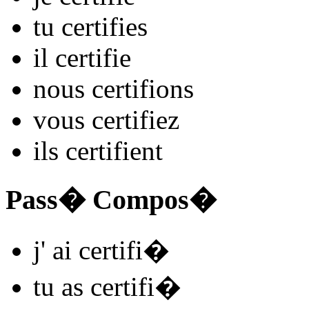
tu
certifi
es
il
certifi
e
nous
certifi
ons
vous
certifi
ez
ils
certifi
ent
Pass� Compos�
j'
ai certifi
�
tu
as certifi
�