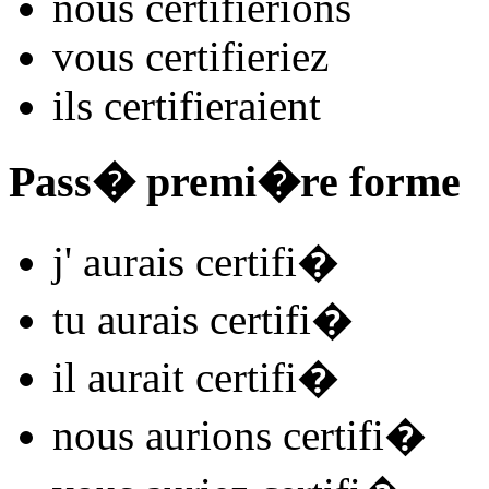
nous
certifi
e
r
ions
vous
certifi
e
r
iez
ils
certifi
e
r
aient
Pass� premi�re forme
j'
aurais certifi
�
tu
aurais certifi
�
il
aurait certifi
�
nous
aurions certifi
�