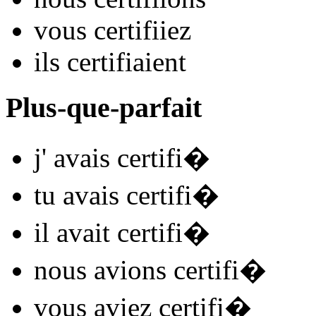
vous
certifi
iez
ils
certifi
aient
Plus-que-parfait
j'
avais certifi
�
tu
avais certifi
�
il
avait certifi
�
nous
avions certifi
�
vous
aviez certifi
�