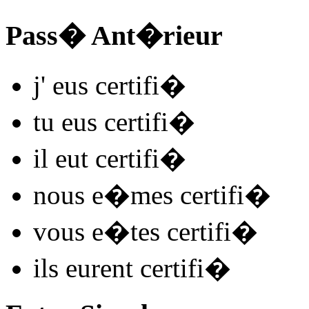
Pass� Ant�rieur
j'
eus certifi
�
tu
eus certifi
�
il
eut certifi
�
nous
e�mes certifi
�
vous
e�tes certifi
�
ils
eurent certifi
�