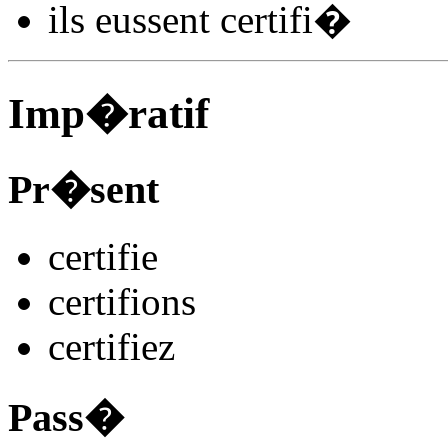
ils
eussent certifi
�
Imp�ratif
Pr�sent
certifi
e
certifi
ons
certifi
ez
Pass�