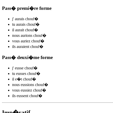
Pass� premi�re forme
j'
aurais chouf
�
tu
aurais chouf
�
il
aurait chouf
�
nous
aurions chouf
�
vous
auriez chouf
�
ils
auraient chouf
�
Pass� deuxi�me forme
j'
eusse chouf
�
tu
eusses chouf
�
il
e�t chouf
�
nous
eussions chouf
�
vous
eussiez chouf
�
ils
eussent chouf
�
Imp�ratif