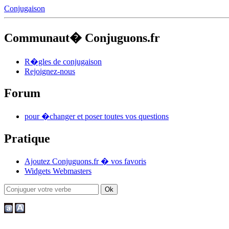
Conjugaison
Communaut� Conjuguons.fr
R�gles de conjugaison
Rejoignez-nous
Forum
pour �changer et poser toutes vos questions
Pratique
Ajoutez Conjuguons.fr � vos favoris
Widgets Webmasters