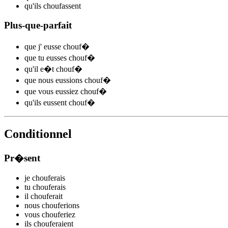
qu'ils
chouf
assent
Plus-que-parfait
que j'
eusse chouf
�
que tu
eusses chouf
�
qu'il
e�t chouf
�
que nous
eussions chouf
�
que vous
eussiez chouf
�
qu'ils
eussent chouf
�
Conditionnel
Pr�sent
je
chouf
e
r
ais
tu
chouf
e
r
ais
il
chouf
e
r
ait
nous
chouf
e
r
ions
vous
chouf
e
r
iez
ils
chouf
e
r
aient