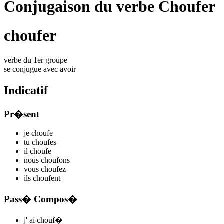
Conjugaison du verbe Choufer
choufer
verbe du 1er groupe
se conjugue avec
avoir
Indicatif
Pr�sent
je
chouf
e
tu
chouf
es
il
chouf
e
nous
chouf
ons
vous
chouf
ez
ils
chouf
ent
Pass� Compos�
j'
ai chouf
�