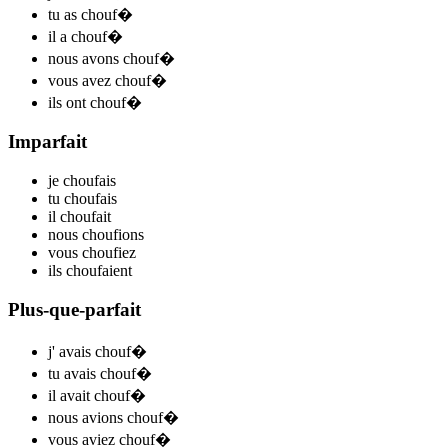
tu
as chouf
�
il
a chouf
�
nous
avons chouf
�
vous
avez chouf
�
ils
ont chouf
�
Imparfait
je
chouf
ais
tu
chouf
ais
il
chouf
ait
nous
chouf
ions
vous
chouf
iez
ils
chouf
aient
Plus-que-parfait
j'
avais chouf
�
tu
avais chouf
�
il
avait chouf
�
nous
avions chouf
�
vous
aviez chouf
�