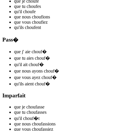
que je
chouf
e
que tu
chouf
es
qu'il
chouf
e
que nous
chouf
ions
que vous
chouf
iez
qu'ils
chouf
ent
Pass�
que j'
aie chouf
�
que tu
aies chouf
�
qu'il
ait chouf
�
que nous
ayons chouf
�
que vous
ayez chouf
�
qu'ils
aient chouf
�
Imparfait
que je
chouf
asse
que tu
chouf
asses
qu'il
chouf
�t
que nous
chouf
assions
que vous
chouf
assiez