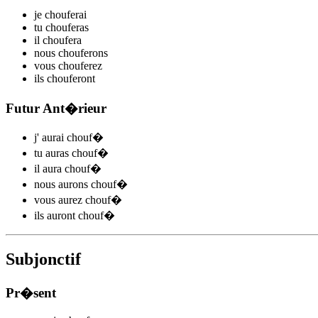
je
chouf
e
r
ai
tu
chouf
e
r
as
il
chouf
e
r
a
nous
chouf
e
r
ons
vous
chouf
e
r
ez
ils
chouf
e
r
ont
Futur Ant�rieur
j'
aurai chouf
�
tu
auras chouf
�
il
aura chouf
�
nous
aurons chouf
�
vous
aurez chouf
�
ils
auront chouf
�
Subjonctif
Pr�sent