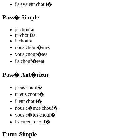
ils
avaient chouf
�
Pass� Simple
je
chouf
ai
tu
chouf
as
il
chouf
a
nous
chouf
�mes
vous
chouf
�tes
ils
chouf
�rent
Pass� Ant�rieur
j'
eus chouf
�
tu
eus chouf
�
il
eut chouf
�
nous
e�mes chouf
�
vous
e�tes chouf
�
ils
eurent chouf
�
Futur Simple