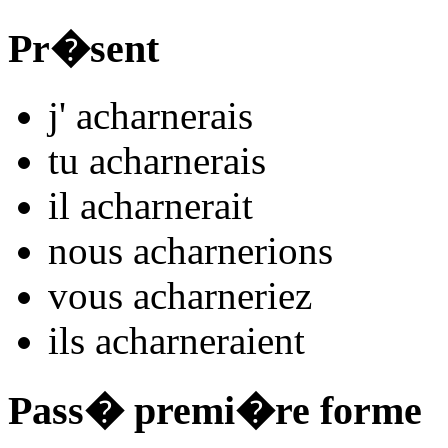
Pr�sent
j'
acharn
e
r
ais
tu
acharn
e
r
ais
il
acharn
e
r
ait
nous
acharn
e
r
ions
vous
acharn
e
r
iez
ils
acharn
e
r
aient
Pass� premi�re forme