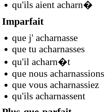
qu'ils
aient acharn
�
Imparfait
que j'
acharn
asse
que tu
acharn
asses
qu'il
acharn
�t
que nous
acharn
assions
que vous
acharn
assiez
qu'ils
acharn
assent
Plus-que-parfait