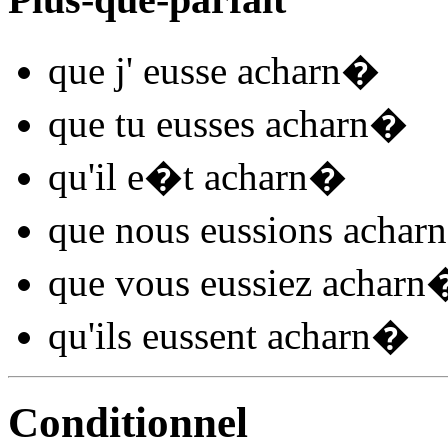
que j'
eusse acharn
�
que tu
eusses acharn
�
qu'il
e�t acharn
�
que nous
eussions acharn
que vous
eussiez acharn
qu'ils
eussent acharn
�
Conditionnel