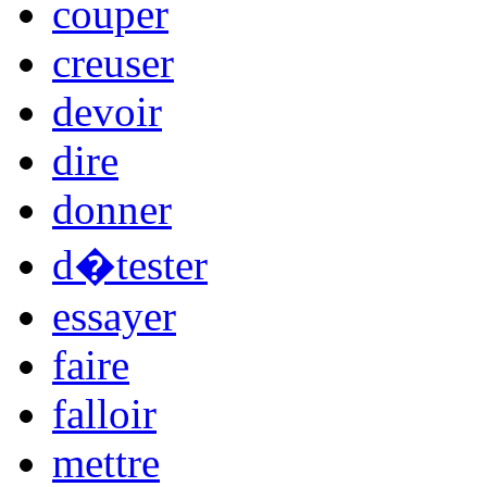
couper
creuser
devoir
dire
donner
d�tester
essayer
faire
falloir
mettre