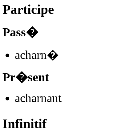
Participe
Pass�
acharn
�
Pr�sent
acharn
ant
Infinitif