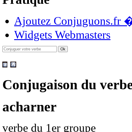
Ajoutez Conjuguons.fr �
Widgets Webmasters
Conjugaison du verb
acharner
verbe du 1er groupe