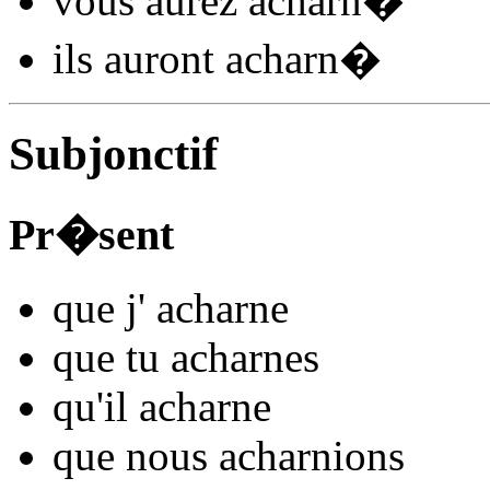
vous
aurez acharn
�
ils
auront acharn
�
Subjonctif
Pr�sent
que j'
acharn
e
que tu
acharn
es
qu'il
acharn
e
que nous
acharn
ions