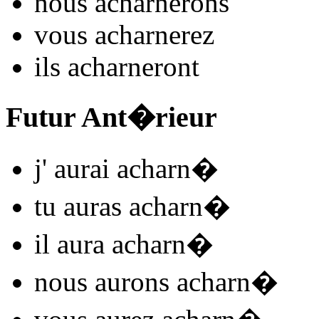
nous
acharn
e
r
ons
vous
acharn
e
r
ez
ils
acharn
e
r
ont
Futur Ant�rieur
j'
aurai acharn
�
tu
auras acharn
�
il
aura acharn
�
nous
aurons acharn
�