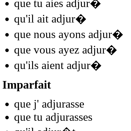
que tu
aies adjur
�
qu'il
ait adjur
�
que nous
ayons adjur
�
que vous
ayez adjur
�
qu'ils
aient adjur
�
Imparfait
que j'
adjur
asse
que tu
adjur
asses