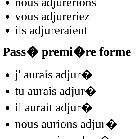
nous
adjur
e
r
ions
vous
adjur
e
r
iez
ils
adjur
e
r
aient
Pass� premi�re forme
j'
aurais adjur
�
tu
aurais adjur
�
il
aurait adjur
�
nous
aurions adjur
�