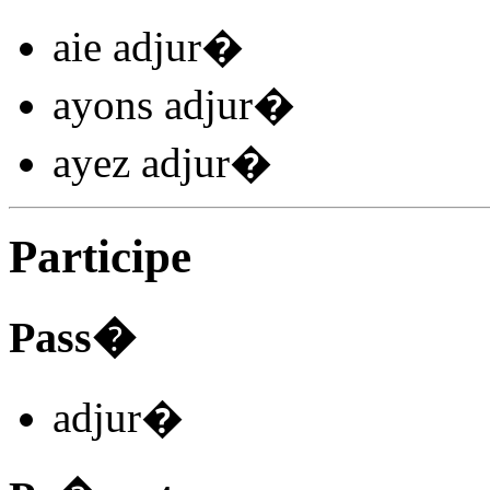
aie adjur
�
ayons adjur
�
ayez adjur
�
Participe
Pass�
adjur
�