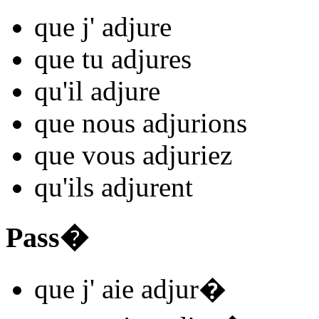
que j'
adjur
e
que tu
adjur
es
qu'il
adjur
e
que nous
adjur
ions
que vous
adjur
iez
qu'ils
adjur
ent
Pass�
que j'
aie adjur
�