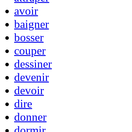
avoir
baigner
bosser
couper
dessiner
devenir
devoir
dire
donner
dormir