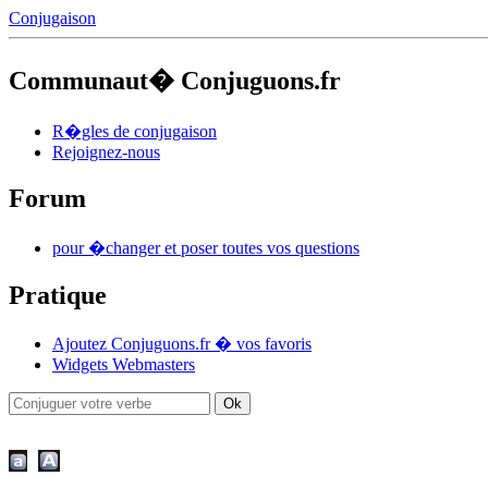
Conjugaison
Communaut� Conjuguons.fr
R�gles de conjugaison
Rejoignez-nous
Forum
pour �changer et poser toutes vos questions
Pratique
Ajoutez Conjuguons.fr � vos favoris
Widgets Webmasters