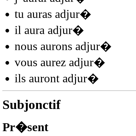
tu
auras adjur
�
il
aura adjur
�
nous
aurons adjur
�
vous
aurez adjur
�
ils
auront adjur
�
Subjonctif
Pr�sent