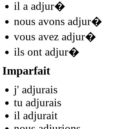
il
a adjur
�
nous
avons adjur
�
vous
avez adjur
�
ils
ont adjur
�
Imparfait
j'
adjur
ais
tu
adjur
ais
il
adjur
ait
nous
adjur
ions