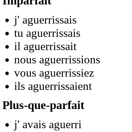
Imparfait
j'
aguerr
issais
tu
aguerr
issais
il
aguerr
issait
nous
aguerr
issions
vous
aguerr
issiez
ils
aguerr
issaient
Plus-que-parfait
j'
avais aguerr
i