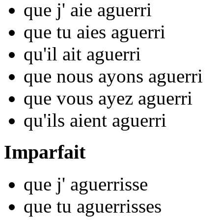
que j'
aie aguerr
i
que tu
aies aguerr
i
qu'il
ait aguerr
i
que nous
ayons aguerr
i
que vous
ayez aguerr
i
qu'ils
aient aguerr
i
Imparfait
que j'
aguerr
isse
que tu
aguerr
isses