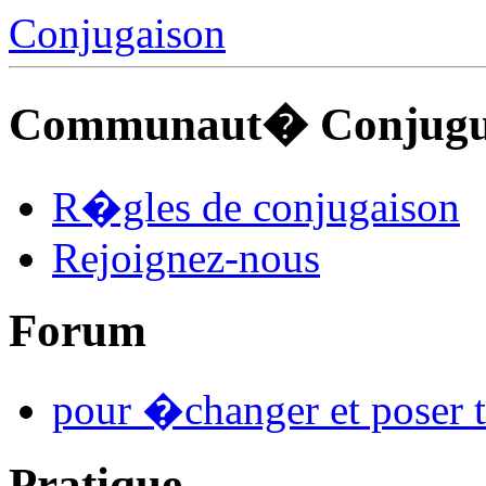
Conjugaison
Communaut� Conjuguo
R�gles de conjugaison
Rejoignez-nous
Forum
pour �changer et poser t
Pratique