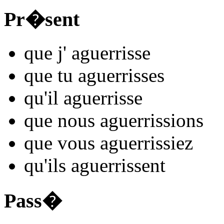
Pr�sent
que j'
aguerr
isse
que tu
aguerr
isses
qu'il
aguerr
isse
que nous
aguerr
issions
que vous
aguerr
issiez
qu'ils
aguerr
issent
Pass�