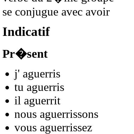
se conjugue avec
avoir
Indicatif
Pr�sent
j'
aguerr
is
tu
aguerr
is
il
aguerr
it
nous
aguerr
issons
vous
aguerr
issez