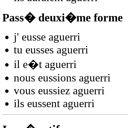
Pass� deuxi�me forme
j'
eusse aguerr
i
tu
eusses aguerr
i
il
e�t aguerr
i
nous
eussions aguerr
i
vous
eussiez aguerr
i
ils
eussent aguerr
i