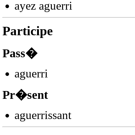
ayez aguerr
i
Participe
Pass�
aguerr
i
Pr�sent
aguerr
issant