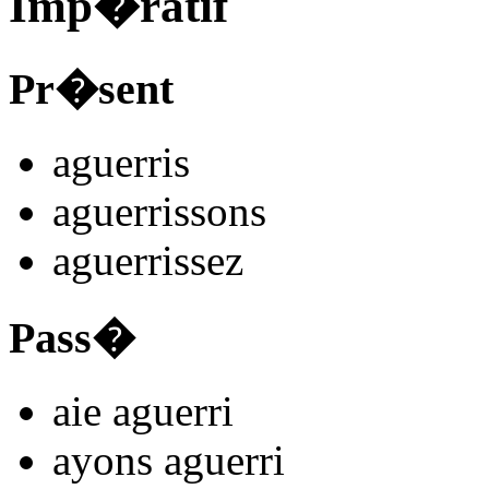
Imp�ratif
Pr�sent
aguerr
is
aguerr
issons
aguerr
issez
Pass�
aie aguerr
i
ayons aguerr
i