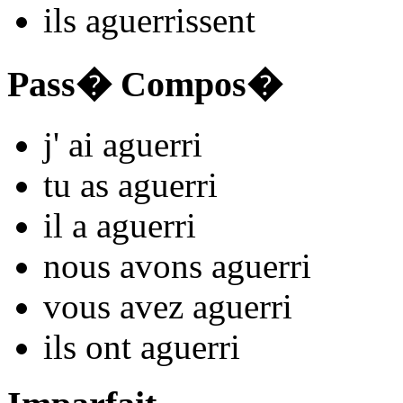
ils
aguerr
issent
Pass� Compos�
j'
ai aguerr
i
tu
as aguerr
i
il
a aguerr
i
nous
avons aguerr
i
vous
avez aguerr
i
ils
ont aguerr
i