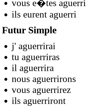
vous
e�tes aguerr
i
ils
eurent aguerr
i
Futur Simple
j'
aguerr
irai
tu
aguerr
iras
il
aguerr
ira
nous
aguerr
irons
vous
aguerr
irez
ils
aguerr
iront