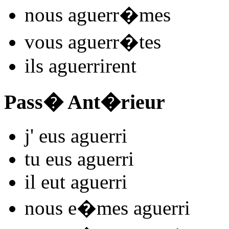
nous
aguerr
�mes
vous
aguerr
�tes
ils
aguerr
irent
Pass� Ant�rieur
j'
eus aguerr
i
tu
eus aguerr
i
il
eut aguerr
i
nous
e�mes aguerr
i