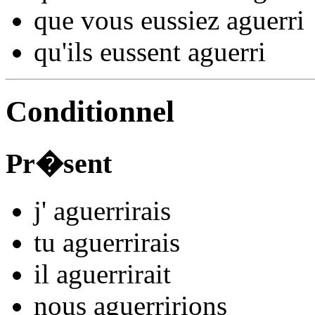
que vous
eussiez aguerr
i
qu'ils
eussent aguerr
i
Conditionnel
Pr�sent
j'
aguerr
irais
tu
aguerr
irais
il
aguerr
irait
nous
aguerr
irions