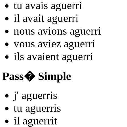
tu
avais aguerr
i
il
avait aguerr
i
nous
avions aguerr
i
vous
aviez aguerr
i
ils
avaient aguerr
i
Pass� Simple
j'
aguerr
is
tu
aguerr
is
il
aguerr
it