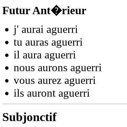
Futur Ant�rieur
j'
aurai aguerr
i
tu
auras aguerr
i
il
aura aguerr
i
nous
aurons aguerr
i
vous
aurez aguerr
i
ils
auront aguerr
i
Subjonctif