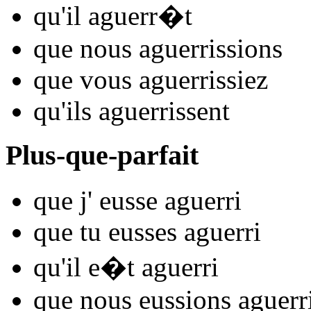
qu'il
aguerr
�t
que nous
aguerr
issions
que vous
aguerr
issiez
qu'ils
aguerr
issent
Plus-que-parfait
que j'
eusse aguerr
i
que tu
eusses aguerr
i
qu'il
e�t aguerr
i
que nous
eussions aguerr