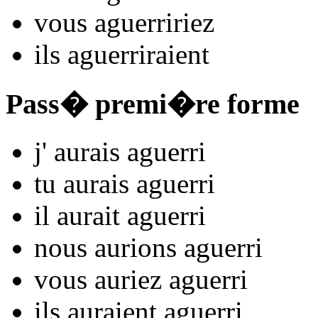
vous
aguerr
iriez
ils
aguerr
iraient
Pass� premi�re forme
j'
aurais aguerr
i
tu
aurais aguerr
i
il
aurait aguerr
i
nous
aurions aguerr
i
vous
auriez aguerr
i
ils
auraient aguerr
i