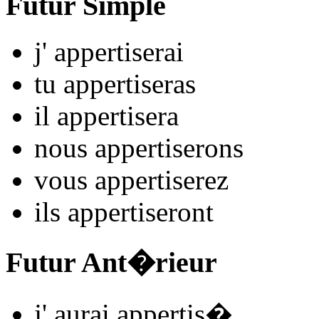
Futur Simple
j'
appertis
e
r
ai
tu
appertis
e
r
as
il
appertis
e
r
a
nous
appertis
e
r
ons
vous
appertis
e
r
ez
ils
appertis
e
r
ont
Futur Ant�rieur
j'
aurai appertis
�