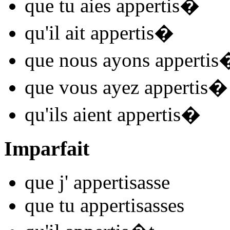
que tu
aies appertis
�
qu'il
ait appertis
�
que nous
ayons appertis
que vous
ayez appertis
�
qu'ils
aient appertis
�
Imparfait
que j'
appertis
asse
que tu
appertis
asses