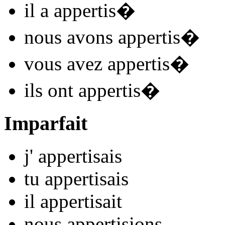
il
a appertis
�
nous
avons appertis
�
vous
avez appertis
�
ils
ont appertis
�
Imparfait
j'
appertis
ais
tu
appertis
ais
il
appertis
ait
nous
appertis
ions