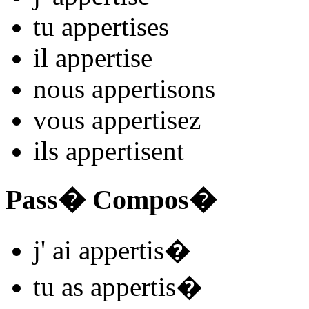
tu
appertis
es
il
appertis
e
nous
appertis
ons
vous
appertis
ez
ils
appertis
ent
Pass� Compos�
j'
ai appertis
�
tu
as appertis
�