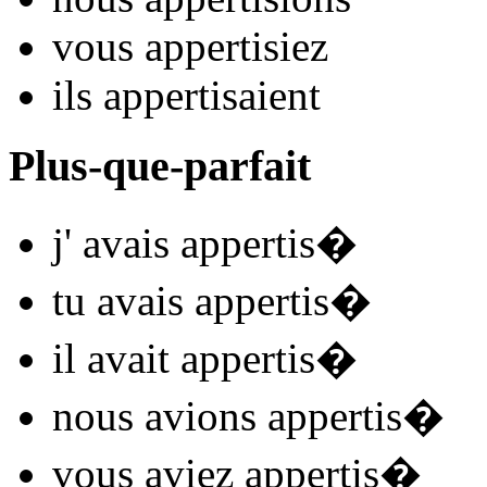
vous
appertis
iez
ils
appertis
aient
Plus-que-parfait
j'
avais appertis
�
tu
avais appertis
�
il
avait appertis
�
nous
avions appertis
�
vous
aviez appertis
�