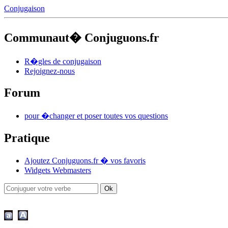
Conjugaison
Communaut� Conjuguons.fr
R�gles de conjugaison
Rejoignez-nous
Forum
pour �changer et poser toutes vos questions
Pratique
Ajoutez Conjuguons.fr � vos favoris
Widgets Webmasters