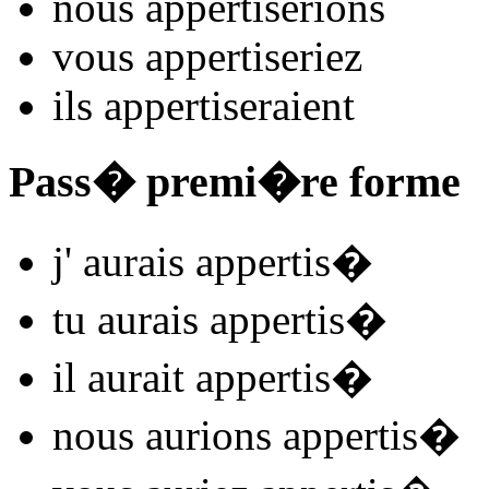
nous
appertis
e
r
ions
vous
appertis
e
r
iez
ils
appertis
e
r
aient
Pass� premi�re forme
j'
aurais appertis
�
tu
aurais appertis
�
il
aurait appertis
�
nous
aurions appertis
�