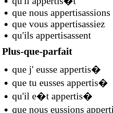
qu'il
appertis
�t
que nous
appertis
assions
que vous
appertis
assiez
qu'ils
appertis
assent
Plus-que-parfait
que j'
eusse appertis
�
que tu
eusses appertis
�
qu'il
e�t appertis
�
que nous
eussions appert