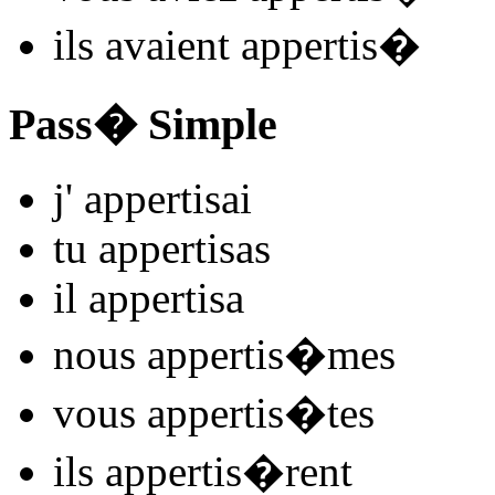
ils
avaient appertis
�
Pass� Simple
j'
appertis
ai
tu
appertis
as
il
appertis
a
nous
appertis
�mes
vous
appertis
�tes
ils
appertis
�rent