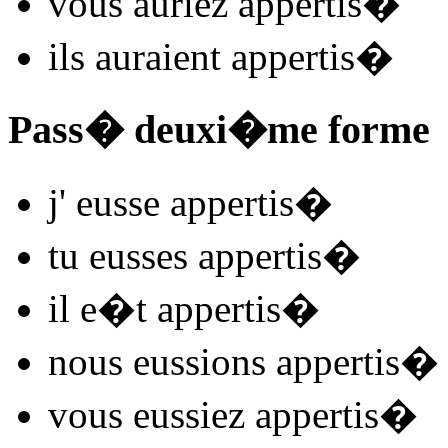
vous
auriez appertis
�
ils
auraient appertis
�
Pass� deuxi�me forme
j'
eusse appertis
�
tu
eusses appertis
�
il
e�t appertis
�
nous
eussions appertis
�
vous
eussiez appertis
�