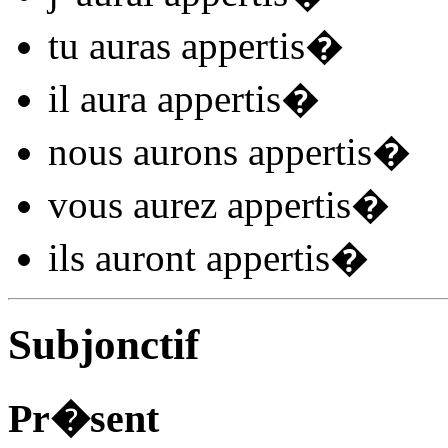
tu
auras appertis
�
il
aura appertis
�
nous
aurons appertis
�
vous
aurez appertis
�
ils
auront appertis
�
Subjonctif
Pr�sent