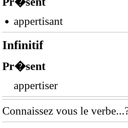
Pr�sent
appertis
ant
Infinitif
Pr�sent
appertiser
Connaissez vous le verbe...