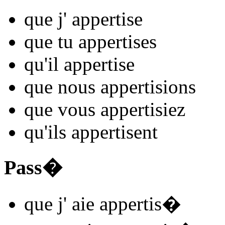
que j'
appertis
e
que tu
appertis
es
qu'il
appertis
e
que nous
appertis
ions
que vous
appertis
iez
qu'ils
appertis
ent
Pass�
que j'
aie appertis
�