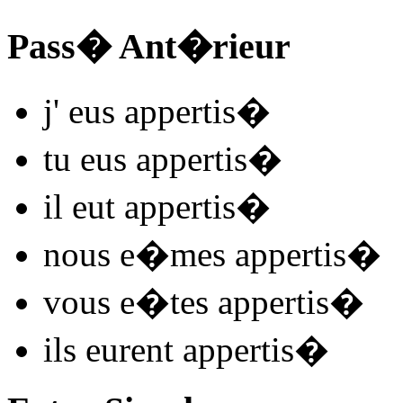
Pass� Ant�rieur
j'
eus appertis
�
tu
eus appertis
�
il
eut appertis
�
nous
e�mes appertis
�
vous
e�tes appertis
�
ils
eurent appertis
�