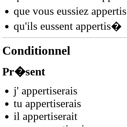
que vous
eussiez appertis
qu'ils
eussent appertis
�
Conditionnel
Pr�sent
j'
appertis
e
r
ais
tu
appertis
e
r
ais
il
appertis
e
r
ait