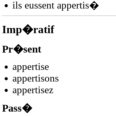
ils
eussent appertis
�
Imp�ratif
Pr�sent
appertis
e
appertis
ons
appertis
ez
Pass�