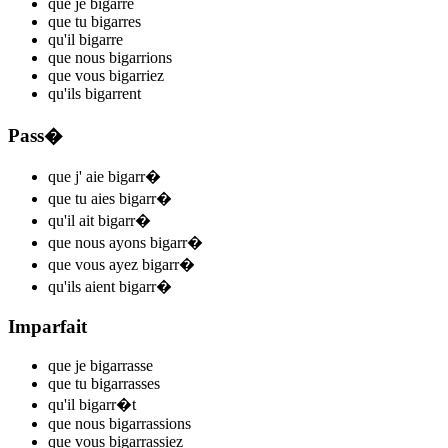
que je
bigarr
e
que tu
bigarr
es
qu'il
bigarr
e
que nous
bigarr
ions
que vous
bigarr
iez
qu'ils
bigarr
ent
Pass�
que j'
aie bigarr
�
que tu
aies bigarr
�
qu'il
ait bigarr
�
que nous
ayons bigarr
�
que vous
ayez bigarr
�
qu'ils
aient bigarr
�
Imparfait
que je
bigarr
asse
que tu
bigarr
asses
qu'il
bigarr
�t
que nous
bigarr
assions
que vous
bigarr
assiez