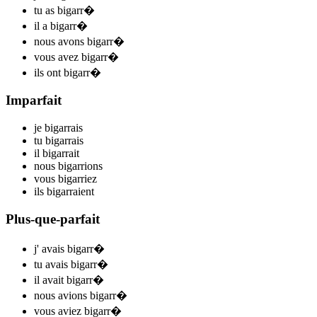
tu
as bigarr
�
il
a bigarr
�
nous
avons bigarr
�
vous
avez bigarr
�
ils
ont bigarr
�
Imparfait
je
bigarr
ais
tu
bigarr
ais
il
bigarr
ait
nous
bigarr
ions
vous
bigarr
iez
ils
bigarr
aient
Plus-que-parfait
j'
avais bigarr
�
tu
avais bigarr
�
il
avait bigarr
�
nous
avions bigarr
�
vous
aviez bigarr
�