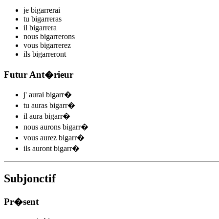
je
bigarr
e
r
ai
tu
bigarr
e
r
as
il
bigarr
e
r
a
nous
bigarr
e
r
ons
vous
bigarr
e
r
ez
ils
bigarr
e
r
ont
Futur Ant�rieur
j'
aurai bigarr
�
tu
auras bigarr
�
il
aura bigarr
�
nous
aurons bigarr
�
vous
aurez bigarr
�
ils
auront bigarr
�
Subjonctif
Pr�sent